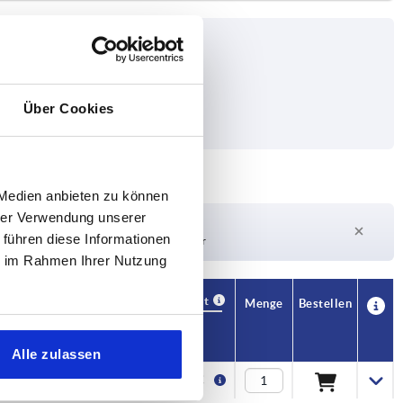
Über Cookies
 Medien anbieten zu können
hrer Verwendung unserer
Lieferzeit auf Anfrage
 führen diese Informationen
Derzeit nicht auf Lager
ie im Rahmen Ihrer Nutzung
Verfügbarkeit
CAD
Menge
Bestellen
Preis
Alle zulassen
0,42 €