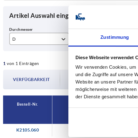
Artikel Auswahl eingrenzen
Zustimmung
D
D1
H
6,15
10
6
Diese Webseite verwendet 
1
von 1 Einträgen
Wir verwenden Cookies, um I
Die Verfügbarkeiten werden in regelmä
und die Zugriffe auf unsere 
VERFÜGBARKEIT
Im finalen Schritt vor Abschluss Ihrer 
Website an unsere Partner fü
Versanddatum.
möglicherweise mit weiteren
der Dienste gesammelt habe
Bestell-Nr.
D
K2105.060
6,15