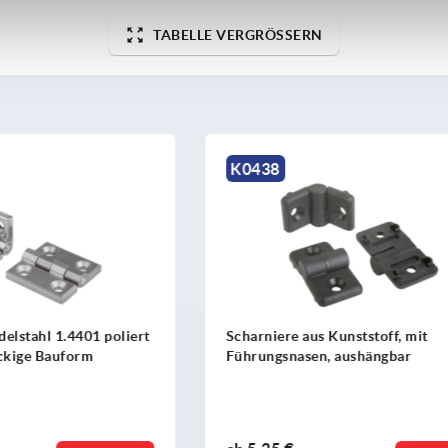
TABELLE VERGRÖSSERN
K1348
aus Kunststoff, mit
Scharnier aus Edelstahl, se
sen, aushängbar
poliert, für flächenbündige
Konstruktionen