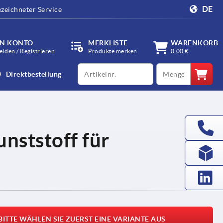
DE
zeichneter Service
IN KONTO
MERKLISTE
WARENKORB
lden / Registrieren
Produkte merken
0,00 €
productCode
qty
Direktbestellung
nststoff für
BITTE WÄHLEN SIE ZUERST EINE VARIANTE AUS