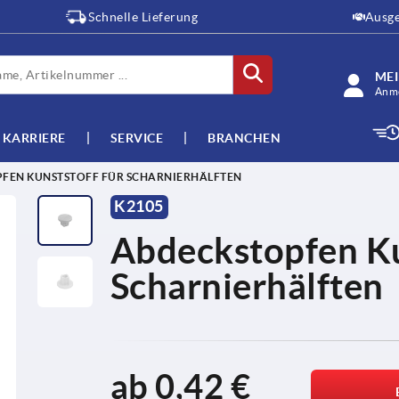
Schnelle Lieferung
Ausge
ME
Anme
KARRIERE
SERVICE
BRANCHEN
FEN KUNSTSTOFF FÜR SCHARNIERHÄLFTEN
K2105
Abdeckstopfen Ku
Scharnierhälften
ab
0,42 €