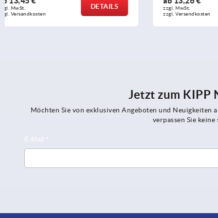
ab
13,26 €
ab
5,25 €
DETAILS
zzgl. MwSt.
zzgl. MwSt.
zzgl. Versandkosten
zzgl. Versandko
Jetzt zum KIPP
Möchten Sie von exklusiven Angeboten und Neuigkeiten al
verpassen Sie kein