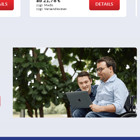
ab
3,29 €
DETAILS
DETAILS
zzgl. MwSt.
zzgl. Versandkosten