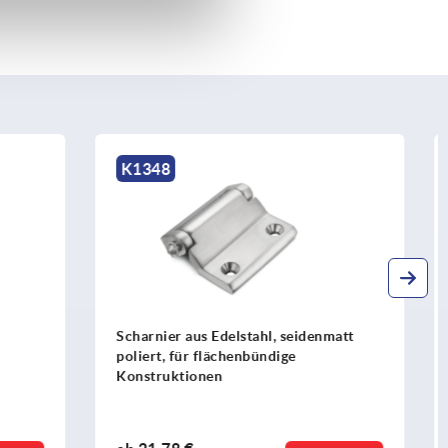
K2103
idenmatt
Scharnierhälften Aluminium,
außenliegend