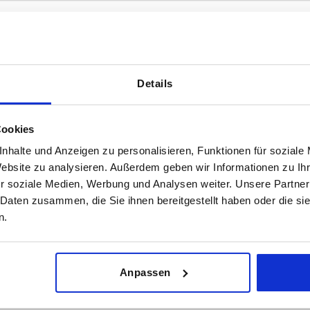
Details
H1
5
Cookies
TABELLE VERGRÖSSERN
nhalte und Anzeigen zu personalisieren, Funktionen für soziale
ßigen Abständen mehrmals täglich aktualisiert.
Website zu analysieren. Außerdem geben wir Informationen zu I
1-3 Tage
Bestellung erfahren Sie das bestätigte
r soziale Medien, Werbung und Analysen weiter. Unsere Partner
4-20 Tage
 Daten zusammen, die Sie ihnen bereitgestellt haben oder die s
n.
D1
H
H1
Anpassen
10
6
5