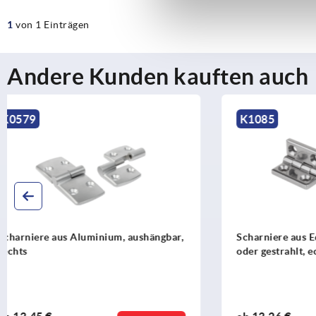
1
von 1 Einträgen
Andere Kunden kauften auch
K1085
K0438
Scharniere aus Edelstahl 1.4401 poliert
Scharniere 
oder gestrahlt, eckige Bauform
Führungsna