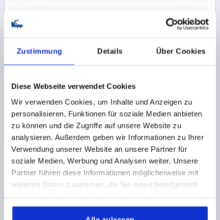
K1281
Zustimmung
Details
Über Cookies
Diese Webseite verwendet Cookies
FIXIERSTÜCK POLYAMID, SCHWARZ
Wir verwenden Cookies, um Inhalte und Anzeigen zu
personalisieren, Funktionen für soziale Medien anbieten
N=8
BENENNUNG=FIXIERSTÜCK
zu können und die Zugriffe auf unsere Website zu
Bestellnummer:
K1281.908
analysieren. Außerdem geben wir Informationen zu Ihrer
Verwendung unserer Website an unsere Partner für
0,19 €
soziale Medien, Werbung und Analysen weiter. Unsere
DETAILS
zzgl. MwSt.
Partner führen diese Informationen möglicherweise mit
zzgl. Versandkosten
weiteren Daten zusammen, die Sie ihnen bereitgestellt
haben oder die sie im Rahmen Ihrer Nutzung der Dienste
K1281
gesammelt haben.
Alle zulassen