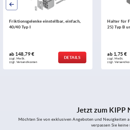
gelenke einstellbar, einfach,
Halter für Flächenelemen
p I
25) Typ B und Typ I
79 €
ab
1,75 €
DETAILS
zzgl. MwSt.
ndkosten
zzgl. Versandkosten
Jetzt zum KIPP
Möchten Sie von exklusiven Angeboten und Neuigkeiten al
verpassen Sie kein