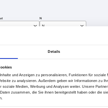
N
N
8
TABELLE VERGRÖSSERN
10
Details
ßigen Abständen mehrmals täglich aktualisiert.
1-3 Tage
Bestellung erfahren Sie das bestätigte
4-20 Tage
Cookies
nhalte und Anzeigen zu personalisieren, Funktionen für soziale
Website zu analysieren. Außerdem geben wir Informationen zu I
Form
BN
N
r soziale Medien, Werbung und Analysen weiter. Unsere Partner
 Daten zusammen, die Sie ihnen bereitgestellt haben oder die s
A
8
8
n.
A
8
8