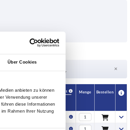
Über Cookies
Lieferzeit auf Anfrage
Derzeit nicht auf Lager
 Medien anbieten zu können
Verfügbarkeit
CAD
Menge
Bestellen
hrer Verwendung unserer
Preis
 führen diese Informationen
ie im Rahmen Ihrer Nutzung
2,39 €
2,39 €