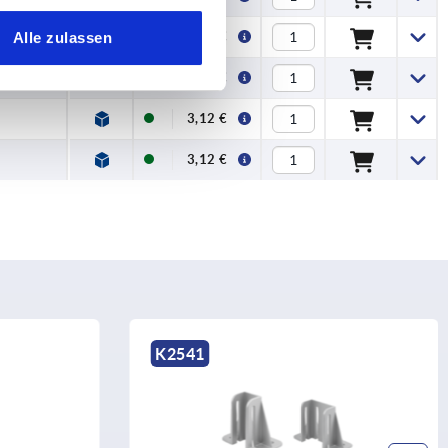
2,39 €
Alle zulassen
3,12 €
3,12 €
3,12 €
K2541
K218