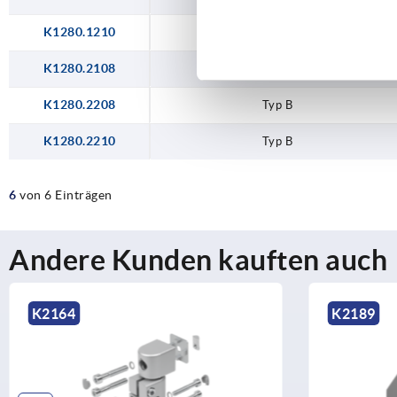
K1280.1210
Typ B
K1280.2108
Typ I
K1280.2208
Typ B
K1280.2210
Typ B
6
von 6 Einträgen
Andere Kunden kauften auch
K2189