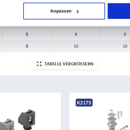
A
10
10
Anpassen
B
8
8
B
8
8
B
10
10
TABELLE VERGRÖSSERN
K2175