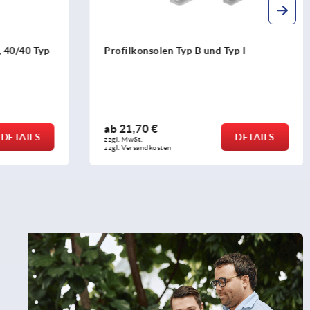
Profilkonsolen Typ B und Typ I
Abdeck
ab
21,70 €
ab
0,3
DETAILS
zzgl. MwSt.
zzgl. MwS
zzgl. Versandkosten
zzgl. Ver