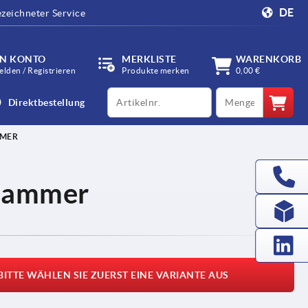
DE
zeichneter Service
IN KONTO
MERKLISTE
WARENKORB
lden / Registrieren
Produkte merken
0,00 €
productCode
qty
Direktbestellung
MMER
 Hammer
BITTE WÄHLEN SIE ZUERST EINE VARIANTE AUS