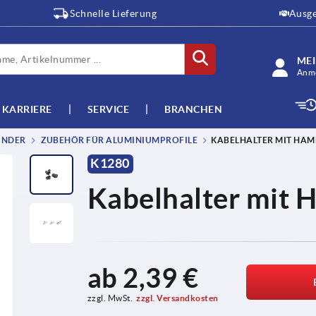
Schnelle Lieferung
Ausge
ME
Anme
KARRIERE
SERVICE
BRANCHEN
INDER
ZUBEHÖR FÜR ALUMINIUMPROFILE
KABELHALTER MIT HA
K1280
Kabelhalter mit
ab
2,39 €
zzgl. MwSt.
zzgl. Versandkosten