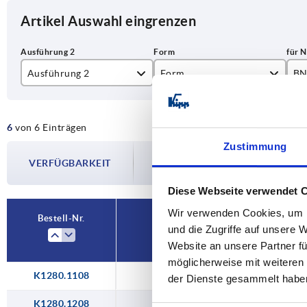
Artikel Auswahl eingrenzen
Ausführung 2
Form
B
Typ B
A
8
6
von 6 Einträgen
Typ I
B
10
Zustimmung
Die Verfügbarkeiten werden in regelmä
VERFÜGBARKEIT
Im finalen Schritt vor Abschluss Ihrer 
Versanddatum.
Diese Webseite verwendet 
Wir verwenden Cookies, um I
Bestell-Nr.
und die Zugriffe auf unsere 
Ausführung 2
Website an unsere Partner fü
möglicherweise mit weiteren
K1280.1108
Typ I
der Dienste gesammelt habe
K1280.1208
Typ B