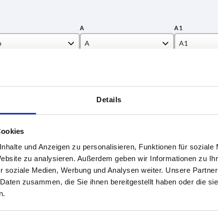
p
A
A1
22,5
40
TABELLE VERGRÖSSERN
30
45
ßigen Abständen mehrmals täglich aktualisiert.
Details
50
1-3 Tage
Bestellung erfahren Sie das bestätigte
4-20 Tage
Cookies
nhalte und Anzeigen zu personalisieren, Funktionen für soziale
A
A1
B
D
H
L
Website zu analysieren. Außerdem geben wir Informationen zu I
r soziale Medien, Werbung und Analysen weiter. Unsere Partner
 Daten zusammen, die Sie ihnen bereitgestellt haben oder die s
,5
—
30
6,4
45
30
n.
0
—
40
8,4
60
40