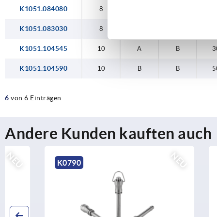
K1051.084080
8
B
I
5
K1051.083030
8
A
B
22
K1051.104545
10
A
B
3
K1051.104590
10
B
B
5
6
von 6 Einträgen
Andere Kunden kauften auch
NEU
K0790
K0791