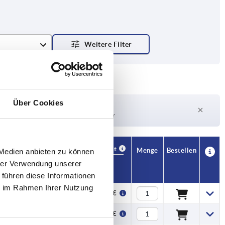
Über Cookies
Lieferzeit auf Anfrage
Derzeit nicht auf Lager
Verfügbarkeit
CAD
Menge
Bestellen
 Medien anbieten zu können
T
Preis
hrer Verwendung unserer
 führen diese Informationen
ie im Rahmen Ihrer Nutzung
7
19,20 €
9
14,66 €