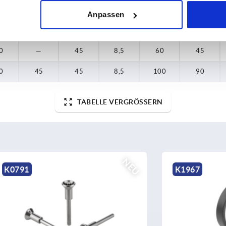
0
40
40
8,4
100
80
Anpassen
,5
—
30
8,3
45
30
0
—
45
8,5
60
45
0
45
45
8,5
100
90
TABELLE VERGRÖSSERN
NEU
K1967