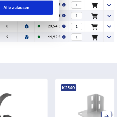
9
44,92 €
Alle zulassen
7
23,11 €
8
20,54 €
9
44,92 €
K2540