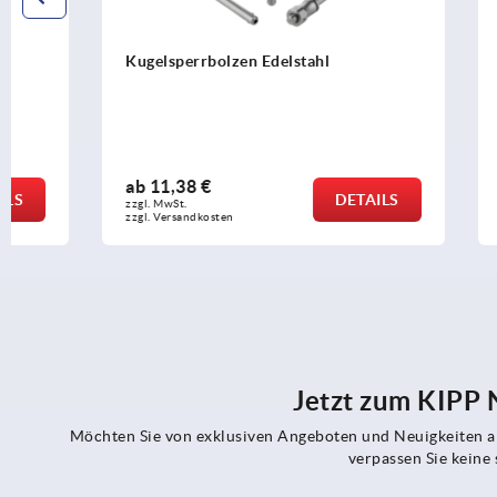
Kugelsperrbolzen Edelstahl
Kugelsperrb
Pilzgriff
ab
11,38 €
ab
16,12 €
DETAILS
zzgl. MwSt.
zzgl. MwSt.
zzgl. Versandkosten
zzgl. Versandko
Jetzt zum KIPP
Möchten Sie von exklusiven Angeboten und Neuigkeiten al
verpassen Sie kein