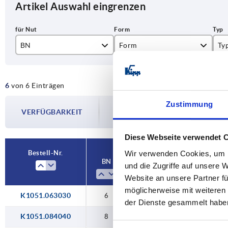
Artikel Auswahl eingrenzen
BN
Form
Ty
6
A
B
6
von 6 Einträgen
8
B
I
Die Verfügbarkeiten werden in regelmä
Zustimmung
10
VERFÜGBARKEIT
Im finalen Schritt vor Abschluss Ihrer 
Versanddatum.
Diese Webseite verwendet 
Bestell-Nr.
Wir verwenden Cookies, um I
BN
Form
Typ
und die Zugriffe auf unsere 
Website an unsere Partner fü
möglicherweise mit weiteren
K1051.063030
6
A
I
22
der Dienste gesammelt habe
K1051.084040
8
A
I
3