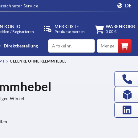
DE
zeichneter Service
IN KONTO
MERKLISTE
WARENKORB
lden / Registrieren
Produkte merken
0,00 €
productCode
qty
Direktbestellung
 I
GELENKE OHNE KLEMMHEBEL
emmhebel
bigen Winkel
ilen