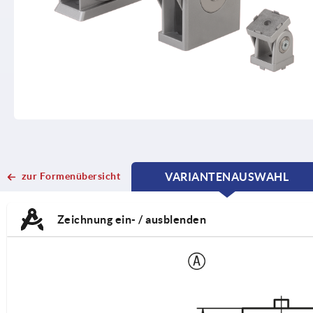
zur Formenübersicht
VARIANTENAUSWAHL
CURRENT
CURRENT
TAB:
TAB:
Zeichnung ein- / ausblenden