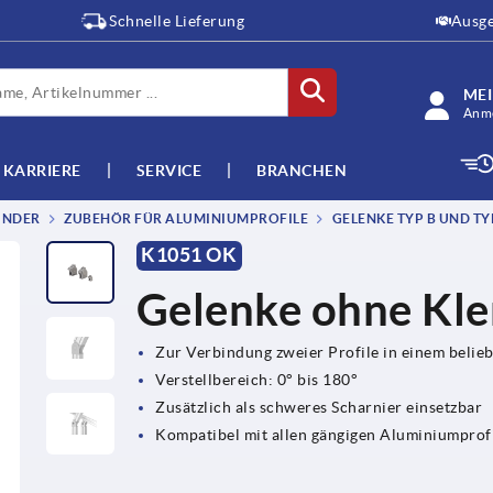
Schnelle Lieferung
Ausge
ME
Anme
KARRIERE
SERVICE
BRANCHEN
INDER
ZUBEHÖR FÜR ALUMINIUMPROFILE
GELENKE TYP B UND TYP
K1051 OK
Gelenke ohne Kl
Zur Verbindung zweier Profile in einem belie
Verstellbereich: 0° bis 180°
Zusätzlich als schweres Scharnier einsetzbar
Kompatibel mit allen gängigen Aluminiumprof