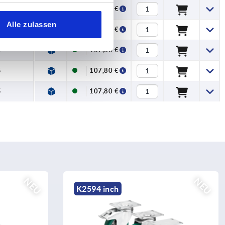
5
107,80 €
Alle zulassen
5
107,80 €
5
107,80 €
5
107,80 €
5
107,80 €
NEU
NEU
K1767 inch