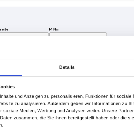
tbreite
M Nm
45
TABELLE VERGRÖSSERN
Details
ßigen Abständen mehrmals täglich aktualisiert.
1-3 Tage
Bestellung erfahren Sie das bestätigte
4-20 Tage
Cookies
nhalte und Anzeigen zu personalisieren, Funktionen für soziale
Website zu analysieren. Außerdem geben wir Informationen zu I
Typ
Nutbreite
M 
r soziale Medien, Werbung und Analysen weiter. Unsere Partner
 Daten zusammen, die Sie ihnen bereitgestellt haben oder die s
n.
B
10
4