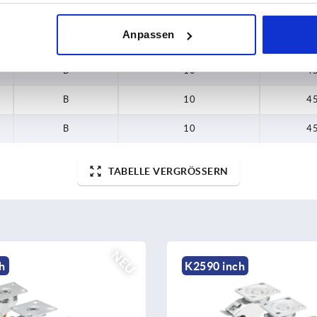
B
10
4
Anpassen
B
10
4
B
10
4
B
10
4
B
10
4
TABELLE VERGRÖSSERN
NEU
ch
K2594 inch