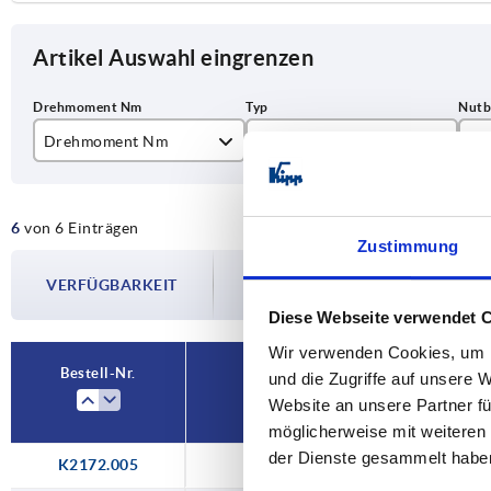
Artikel Auswahl eingrenzen
Drehmoment Nm
Typ
Nu
0,5
B
10
6
von 6 Einträgen
3
Zustimmung
Die Verfügbarkeiten werden in regelmä
6
VERFÜGBARKEIT
Im finalen Schritt vor Abschluss Ihrer 
Versanddatum.
9
Diese Webseite verwendet 
Wir verwenden Cookies, um I
12
Bestell-Nr.
und die Zugriffe auf unsere 
Drehmoment Nm
Website an unsere Partner fü
15
möglicherweise mit weiteren
der Dienste gesammelt habe
K2172.005
0,5