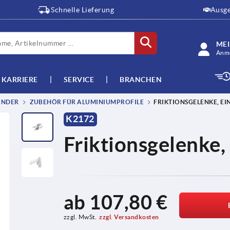
Schnelle Lieferung
Ausge
ME
Anme
KARRIERE
SERVICE
BRANCHEN
INDER
ZUBEHÖR FÜR ALUMINIUMPROFILE
FRIKTIONSGELENKE, EIN
K2172
Friktionsgelenke,
ab
107,80 €
zzgl. MwSt.
zzgl. Versandkosten