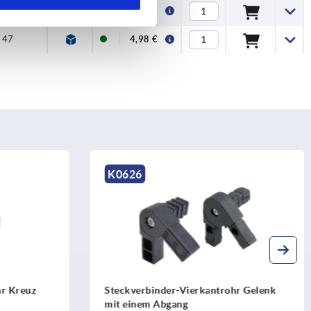
48
4,68 €
47
4,98 €
K0615
hr Gelenk
Steckverbinder-Vierkantrohr
Verbindungsstück