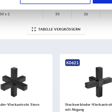
25 x 1,5
25
22
 30 x 2
30
26
TABELLE VERGRÖSSERN
K0626
nder-Vierkantrohr Kreuz
Steckverbinder-Vierkantro
mit einem Abgang