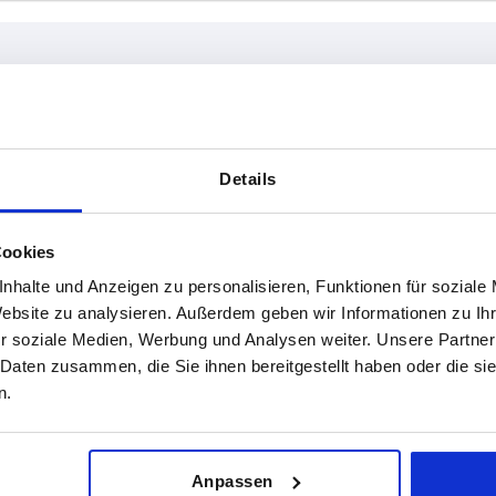
A1
L1
Details
17
36
TABELLE VERGRÖSSERN
22
47
Cookies
ßigen Abständen mehrmals täglich aktualisiert.
26
48
1-3 Tage
nhalte und Anzeigen zu personalisieren, Funktionen für soziale
Bestellung erfahren Sie das bestätigte
4-20 Tage
Website zu analysieren. Außerdem geben wir Informationen zu I
r soziale Medien, Werbung und Analysen weiter. Unsere Partner
 Daten zusammen, die Sie ihnen bereitgestellt haben oder die s
n.
Vierkantrohre
A
A1
20 x 1,5
20
17
Anpassen