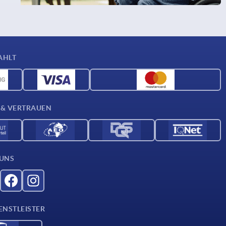
AHLT
 & VERTRAUEN
 UNS
ENSTLEISTER