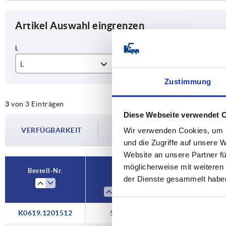
Artikel Auswahl eingrenzen
L
Passend zu Vierkantrohre
A
Zustimmung
56
20 x 20 x 1,5
20
3
von 3 Einträgen
73
25 x 25 x 1,5
25
Diese Webseite verwendet 
Die Verfügbarkeiten werden in regelmä
77
30 x 30 x 2
30
VERFÜGBARKEIT
Wir verwenden Cookies, um I
Im finalen Schritt vor Abschluss Ihrer 
Versanddatum.
und die Zugriffe auf unsere 
Website an unsere Partner fü
möglicherweise mit weiteren
Bestell-Nr.
der Dienste gesammelt habe
L
Passend zu 
K0619.1201512
56
20 x 