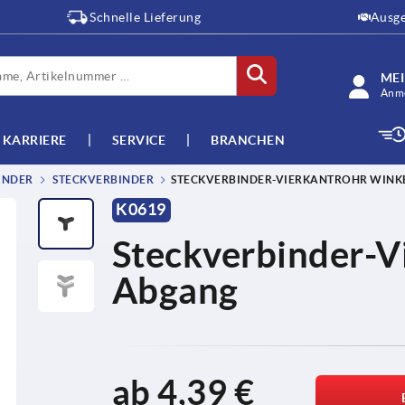
Schnelle Lieferung
Ausge
ME
Anme
KARRIERE
SERVICE
BRANCHEN
INDER
STECKVERBINDER
STECKVERBINDER-VIERKANTROHR WINK
K0619
Steckverbinder-V
Abgang
ab
4,39 €