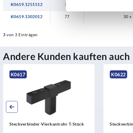
K0619.1251512
73
25 x 
K0619.1302012
77
30 x
3
von 3 Einträgen
Andere Kunden kauften auch
K0622
K0621
Steckverbinder-Vierkantrohr Stern
Steckverbi
mit Abgang