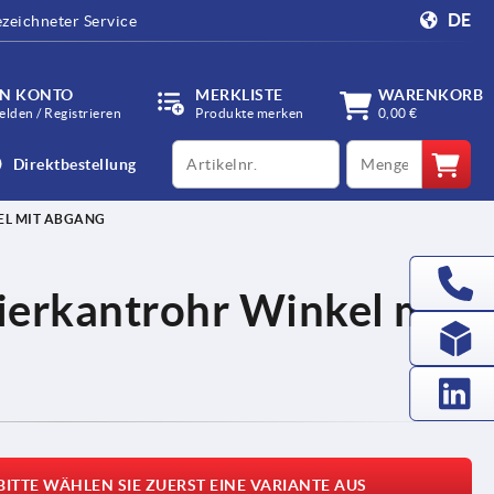
DE
zeichneter Service
IN KONTO
MERKLISTE
WARENKORB
lden / Registrieren
Produkte merken
0,00 €
productCode
qty
Direktbestellung
EL MIT ABGANG
ierkantrohr Winkel mit
BITTE WÄHLEN SIE ZUERST EINE VARIANTE AUS