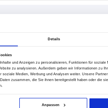
A1
L1
Details
17
36
TABELLE VERGRÖSSERN
22
47
Cookies
ßigen Abständen mehrmals täglich aktualisiert.
26
48,5
1-3 Tage
nhalte und Anzeigen zu personalisieren, Funktionen für soziale
Bestellung erfahren Sie das bestätigte
4-20 Tage
Website zu analysieren. Außerdem geben wir Informationen zu I
r soziale Medien, Werbung und Analysen weiter. Unsere Partner
 Daten zusammen, die Sie ihnen bereitgestellt haben oder die s
n.
Vierkantrohre
A
A1
20 x 1,5
20
17
Anpassen