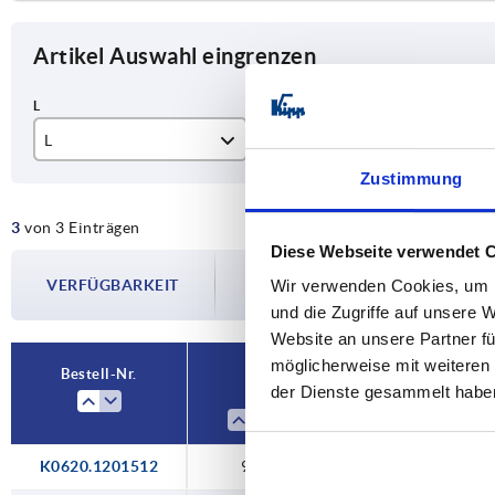
Artikel Auswahl eingrenzen
L
Passend zu Vierkantrohre
A
Zustimmung
92
20 x 20 x 1,5
20
3
von 3 Einträgen
122
25 x 25 x 1,5
25
Diese Webseite verwendet 
Die Verfügbarkeiten werden in regelmä
124
30 x 30 x 2
30
VERFÜGBARKEIT
Wir verwenden Cookies, um I
Im finalen Schritt vor Abschluss Ihrer 
Versanddatum.
und die Zugriffe auf unsere 
Website an unsere Partner fü
möglicherweise mit weiteren
Bestell-Nr.
der Dienste gesammelt habe
L
Passend zu 
K0620.1201512
92
20 x 