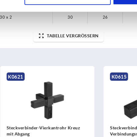
25 x 1,5
25
22
 30 x 2
30
26
TABELLE VERGRÖSSERN
K0615
nder-Vierkantrohr Kreuz
Steckverbinder-Vierkantro
Verbindungsstück