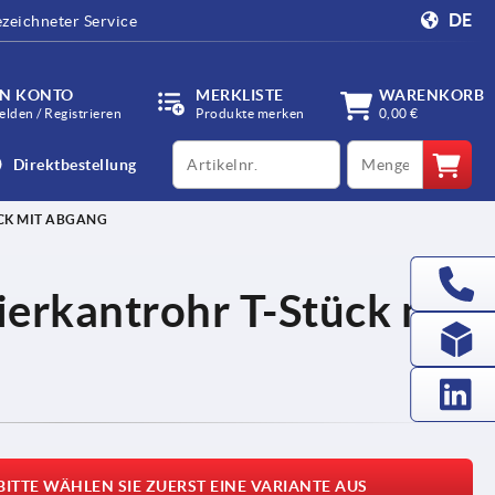
DE
zeichneter Service
IN KONTO
MERKLISTE
WARENKORB
lden / Registrieren
Produkte merken
0,00 €
productCode
qty
Direktbestellung
CK MIT ABGANG
ierkantrohr T-Stück mit
BITTE WÄHLEN SIE ZUERST EINE VARIANTE AUS