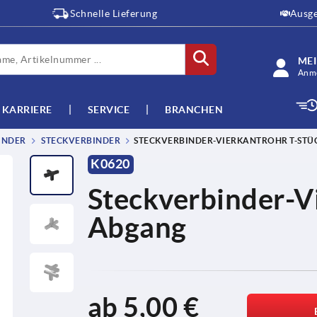
Schnelle Lieferung
Ausge
ME
Anme
KARRIERE
SERVICE
BRANCHEN
INDER
STECKVERBINDER
STECKVERBINDER-VIERKANTROHR T-STÜ
K0620
Steckverbinder-V
Abgang
ab
5,00 €