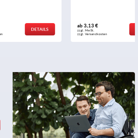
ab
3,13 €
DETAILS
DETAILS
zzgl. MwSt.
zzgl. Versandkosten