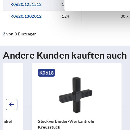
K0620.1251512
122
25 x 
K0620.1302012
124
30 x
3
von 3 Einträgen
Andere Kunden kauften auch
K0618
K0621
Steckverbinder-Vierkantrohr
Steckverbi
Kreuzstück
mit Abgang