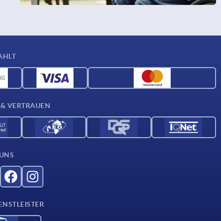
AHLT
 & VERTRAUEN
 UNS
ENSTLEISTER