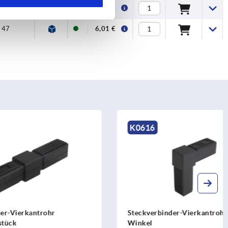
48,5
5,77 €
47
6,01 €
K0616
hr
Steckverbinder-Vierkantrohr rechter
Winkel