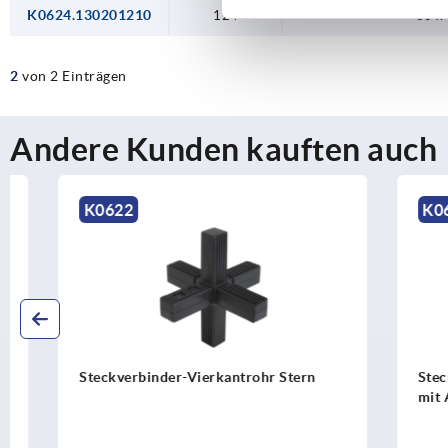
K0624.130201210
124
30 x
2
von 2 Einträgen
Andere Kunden kauften auch
K0622
K0623
Steckverbinder-Vierkantrohr Stern
Steckverbi
mit Abgang