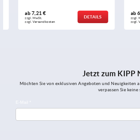
ab
7,21 €
ab
6,27 €
DETAILS
zzgl. MwSt.
zzgl. MwSt.
zzgl. Versandkosten
zzgl. Versandko
Jetzt zum KIPP
Möchten Sie von exklusiven Angeboten und Neuigkeiten al
verpassen Sie kein