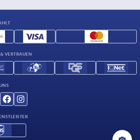
AHLT
 & VERTRAUEN
 UNS
ENSTLEISTER