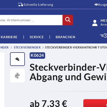
Schnelle Lieferung
Ausge
ME
Anme
KARRIERE
SERVICE
BRANCHEN
INDER
STECKVERBINDER
STECKVERBINDER-VIERKANTROHR T-STÜ
K0624
Steckverbinder-V
Abgang und Gew
ab
7,33 €