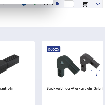
47
7,59 €
K0625
hr
Steckverbinder-Vierkantrohr Gelenk