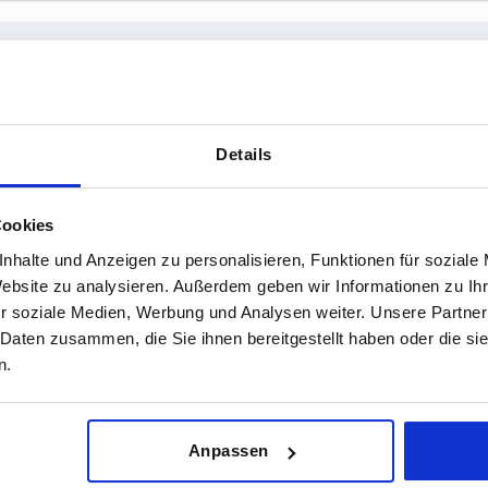
A1
L1
Details
22
47
TABELLE VERGRÖSSERN
Cookies
26
48,5
nhalte und Anzeigen zu personalisieren, Funktionen für soziale
ßigen Abständen mehrmals täglich aktualisiert.
1-3 Tage
Bestellung erfahren Sie das bestätigte
Website zu analysieren. Außerdem geben wir Informationen zu I
4-20 Tage
r soziale Medien, Werbung und Analysen weiter. Unsere Partner
 Daten zusammen, die Sie ihnen bereitgestellt haben oder die s
n.
Vierkantrohre
A
A1
Anpassen
25 x 1,5
25
22