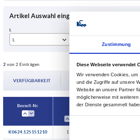
Artikel Auswahl eingrenzen
L
Passend zu Vierkantrohre
A
Zustimmung
122
25 x 25 x 1,5
25
2
von 2 Einträgen
Diese Webseite verwendet 
124
30 x 30 x 2
30
Wir verwenden Cookies, um I
Die Verfügbarkeiten werden in regelmä
VERFÜGBARKEIT
Im finalen Schritt vor Abschluss Ihrer 
und die Zugriffe auf unsere 
Versanddatum.
Website an unsere Partner fü
möglicherweise mit weiteren
der Dienste gesammelt habe
Bestell-Nr.
L
Passend zu 
K0624.125151210
122
25 x 