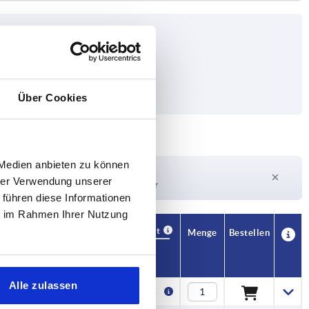
Über Cookies
 Medien anbieten zu können
Lieferzeit auf Anfrage
hrer Verwendung unserer
Derzeit nicht auf Lager
 führen diese Informationen
ie im Rahmen Ihrer Nutzung
Verfügbarkeit
CAD
Menge
Bestellen
L1
Preis
Alle zulassen
48,5
7,33 €