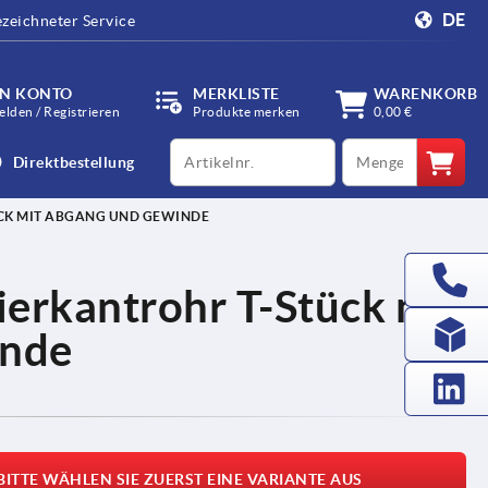
DE
zeichneter Service
IN KONTO
MERKLISTE
WARENKORB
lden / Registrieren
Produkte merken
0,00 €
productCode
qty
Direktbestellung
CK MIT ABGANG UND GEWINDE
ierkantrohr T-Stück mit
inde
BITTE WÄHLEN SIE ZUERST EINE VARIANTE AUS