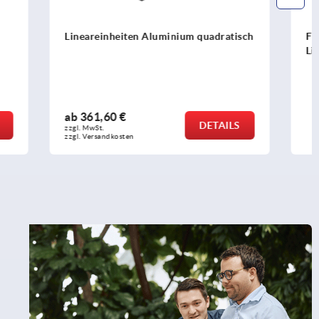
quadratisch
Flanschklemmstücke Aluminium für
Lineareinheit quadratisch
ab
25,40 €
DETAILS
DETAILS
zzgl. MwSt.
zzgl. Versandkosten