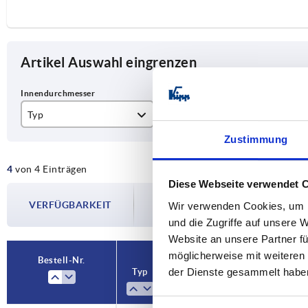
Artikel Auswahl eingrenzen
Typ
A
B
Zustimmung
18
37
42
4
von 4 Einträgen
30
55
63
Diese Webseite verwendet 
Die Verfügbarkeiten werden in regelmä
40
80
87
VERFÜGBARKEIT
Im finalen Schritt vor Abschluss Ihrer 
Wir verwenden Cookies, um I
Versanddatum.
und die Zugriffe auf unsere 
50
92
10
Website an unsere Partner fü
möglicherweise mit weiteren
Bestell-Nr.
der Dienste gesammelt habe
Typ
A
B
C