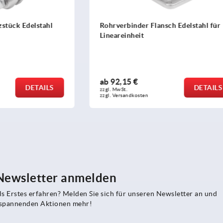
er Flansch Edelstahl für
Lineareinheiten Aluminium 
it
ab
361,60 €
DETAILS
zzgl. MwSt.
sten
zzgl. Versandkosten
 Newsletter anmelden
s Erstes erfahren? Melden Sie sich für unseren Newsletter an und
e spannenden Aktionen mehr!