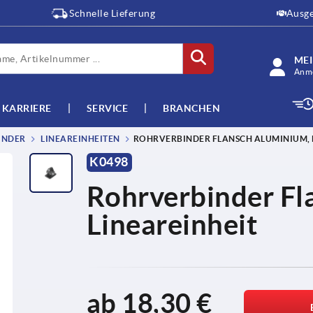
Schnelle Lieferung
Ausge
ME
Anme
KARRIERE
SERVICE
BRANCHEN
INDER
LINEAREINHEITEN
ROHRVERBINDER FLANSCH ALUMINIUM, 
K0498
Rohrverbinder Fl
Lineareinheit
ab
18,30 €