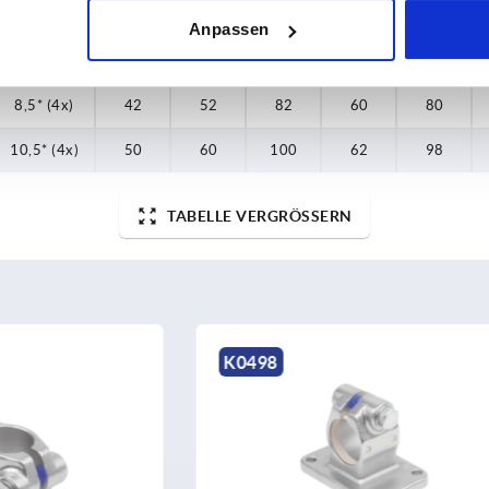
5,5 (2x)
18
—
40
—
—
Anpassen
6,5* (2x)
30
—
60
—
53
8,5* (4x)
42
52
82
60
80
10,5* (4x)
50
60
100
62
98
TABELLE VERGRÖSSERN
K2355