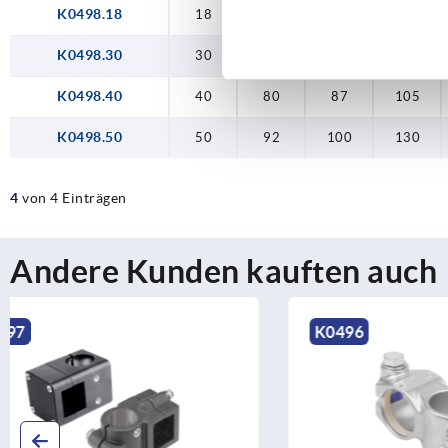
K0498.18
18
37
42,5
50
K0498.30
30
55
63
78
K0498.40
40
80
87
105
K0498.50
50
92
100
130
4
von 4 Einträgen
Andere Kunden kauften auch
K0496
K0498