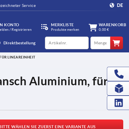
DE
zeichneter Service
IN KONTO
MERKLISTE
WARENKORB
lden / Registrieren
Produkte merken
0,00 €
productCode
qty
Direktbestellung
FÜR LINEAREINHEIT
ansch Aluminium, für
BITTE WÄHLEN SIE ZUERST EINE VARIANTE AUS