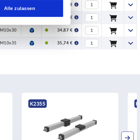
M6x16
18,30 €
Alle zulassen
M8x25
20,94 €
M10x30
34,87 €
M10x35
35,74 €
K2414