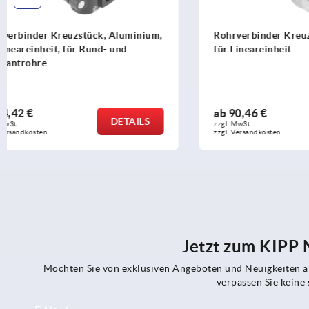
Rohrverbinder Kreuzstück Edelstahl
Rohrverbind
für Lineareinheit
Lineareinhe
ab
90,46 €
ab
92,15 €
DETAILS
zzgl. MwSt.
zzgl. MwSt.
zzgl. Versandkosten
zzgl. Versandko
Jetzt zum KIPP
Möchten Sie von exklusiven Angeboten und Neuigkeiten al
verpassen Sie kein