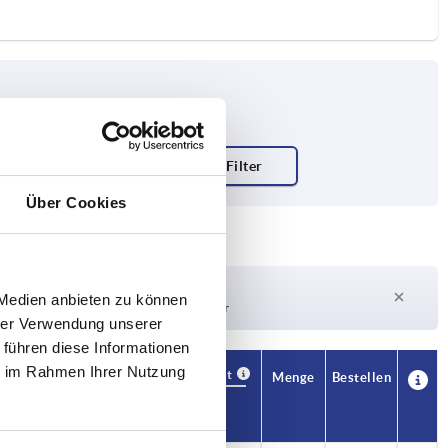
Über Cookies
Lieferzeit auf Anfrage
 Medien anbieten zu können
Derzeit nicht auf Lager
hrer Verwendung unserer
 führen diese Informationen
ie im Rahmen Ihrer Nutzung
Verfügbarkeit
CAD
Menge
Bestellen
V1
Preis