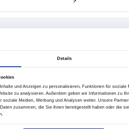
C
D
Details
,5
50
5,5 (2x)
TABELLE VERGRÖSSERN
78
6,5* (2x)
Cookies
ßigen Abständen mehrmals täglich aktualisiert.
105
8,5* (4x)
1-3 Tage
Bestellung erfahren Sie das bestätigte
nhalte und Anzeigen zu personalisieren, Funktionen für soziale
4-20 Tage
Website zu analysieren. Außerdem geben wir Informationen zu I
0
130
10,5* (4x)
r soziale Medien, Werbung und Analysen weiter. Unsere Partner
 Daten zusammen, die Sie ihnen bereitgestellt haben oder die s
n.
D
M1
M2
M3
M4
M5