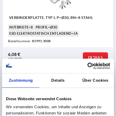
VERBINDERPLATTE, TYP I, P=Ø30, BN=8 STAHL
NUTBREITE=8
PROFIL=Ø30
ESD ELEKTROSTATISCH ENTLADEND=JA
Bestellnummer:
K1991.3008
6,08 €
DETAILS
zzgl. MwSt.
zzgl. Versandkosten
Zustimmung
Details
Über Cookies
PRODUKTDETAILS
CAD
Diese Webseite verwendet Cookies
Wir verwenden Cookies, um Inhalte und Anzeigen zu
DOWNLOADS
personalisieren, Funktionen für soziale Medien anbieten