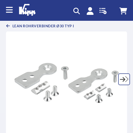
LEAN ROHRVERBINDER Ø30 TYP I