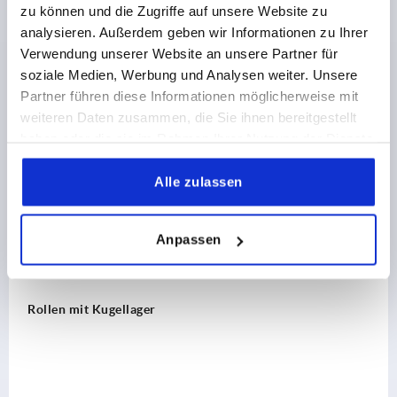
zu können und die Zugriffe auf unsere Website zu
analysieren. Außerdem geben wir Informationen zu Ihrer
Verwendung unserer Website an unsere Partner für
soziale Medien, Werbung und Analysen weiter. Unsere
Partner führen diese Informationen möglicherweise mit
Andere Kunden kauften auch
weiteren Daten zusammen, die Sie ihnen bereitgestellt
haben oder die sie im Rahmen Ihrer Nutzung der Dienste
gesammelt haben.
K2137
Alle zulassen
Anpassen
Einhängehalter Ø30 Stahl für Ro