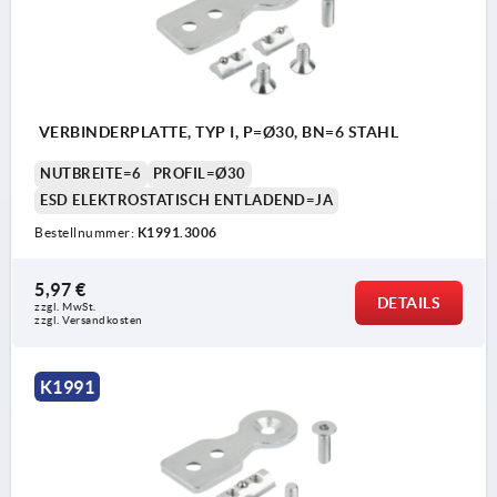
VERBINDERPLATTE, TYP I, P=Ø30, BN=6 STAHL
NUTBREITE=6
PROFIL=Ø30
ESD ELEKTROSTATISCH ENTLADEND=JA
Bestellnummer:
K1991.3006
5,97 €
DETAILS
zzgl. MwSt.
zzgl. Versandkosten
K1991