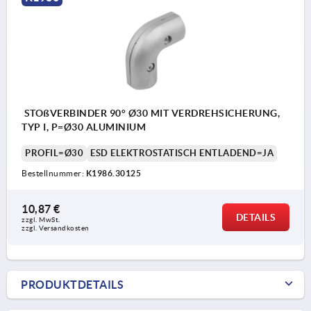
STOßVERBINDER 90° Ø30 MIT VERDREHSICHERUNG,
TYP I, P=Ø30 ALUMINIUM
PROFIL=Ø30
ESD ELEKTROSTATISCH ENTLADEND=JA
Bestellnummer:
K1986.30125
10,87 €
DETAILS
zzgl. MwSt.
zzgl. Versandkosten
PRODUKTDETAILS