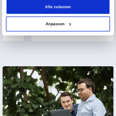
gesammelt haben.
Alle zulassen
Anpassen
ab
2,50 €
DETAILS
zzgl. MwSt.
zzgl. Versandkosten