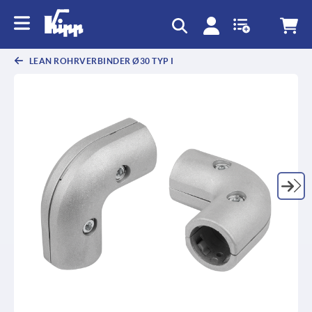
LEAN ROHRVERBINDER Ø30 TYP I