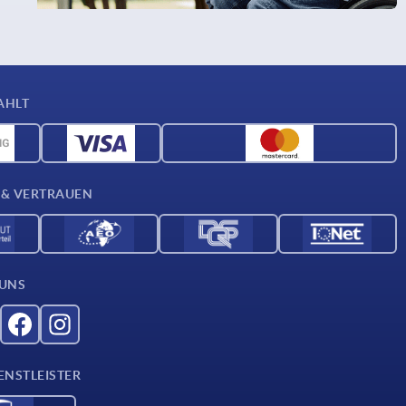
AHLT
 & VERTRAUEN
 UNS
ENSTLEISTER