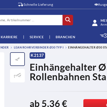
Schnelle Lieferung
Ausge
ME
Anme
KARRIERE
SERVICE
BRANCHEN
INDER
LEAN ROHRVERBINDER Ø30 TYP I
EINHÄNGEHALTER Ø30 ST
K2137
Einhängehalter Ø3
Rollenbahnen Sta
ab
5,36 €