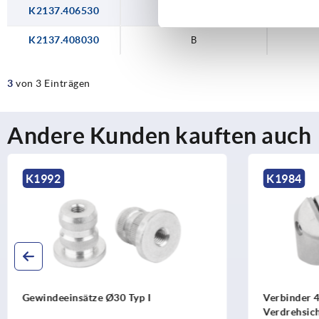
K2137.406530
B
K2137.408030
B
3
von 3 Einträgen
Andere Kunden kauften auch
K1984
Verbinder 45° Ø30 Typ I mit
F
Verdrehsicherung
f