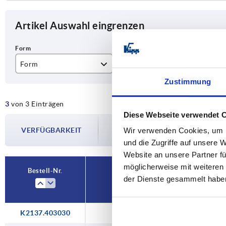
Artikel Auswahl eingrenzen
Form
Form-Typ
H
Zustimmung
A
mit Anschlag
30
3
von 3 Einträgen
B
ohne Anschlag
65
Diese Webseite verwendet 
Die Verfügbarkeiten werden in regelmä
80
VERFÜGBARKEIT
Wir verwenden Cookies, um I
Im finalen Schritt vor Abschluss Ihrer 
Versanddatum.
und die Zugriffe auf unsere 
Website an unsere Partner fü
möglicherweise mit weiteren
Bestell-Nr.
der Dienste gesammelt habe
Form
K2137.403030
A