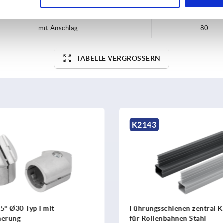
mit Anschlag
65,5
mit Anschlag
80
TABELLE VERGRÖSSERN
K2143
K2007
ührungsschienen zentral Kunststoff
Rollen mit Kugell
ür Rollenbahnen Stahl