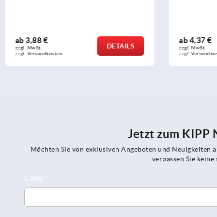
ab
4,37 €
a
S
DETAILS
zzgl. MwSt.
zz
zzgl. Versandkosten
zz
Jetzt zum KIPP
Möchten Sie von exklusiven Angeboten und Neuigkeiten al
verpassen Sie kein