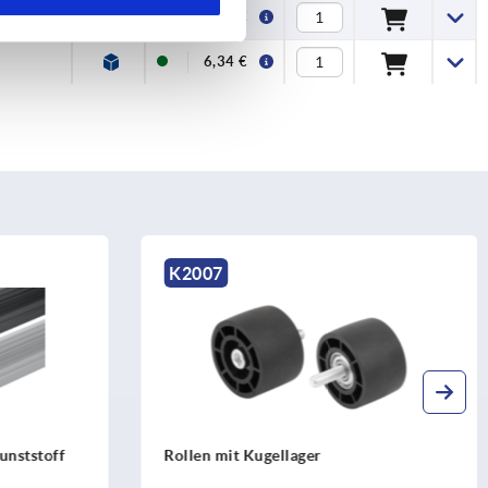
5,57 €
6,34 €
K1986
ager
Stoßverbinder 90° Ø30 Typ I mit
Verdrehsicherung