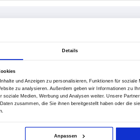
Details
,8
TABELLE VERGRÖSSERN
,5
Cookies
ßigen Abständen mehrmals täglich aktualisiert.
1-3 Tage
nhalte und Anzeigen zu personalisieren, Funktionen für soziale
Bestellung erfahren Sie das bestätigte
4-20 Tage
Website zu analysieren. Außerdem geben wir Informationen zu I
r soziale Medien, Werbung und Analysen weiter. Unsere Partner
 Daten zusammen, die Sie ihnen bereitgestellt haben oder die s
n.
Form-Typ
H
ohne Anschlag
30,8
Anpassen