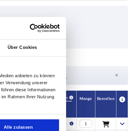
Über Cookies
Lieferzeit auf Anfrage
 Medien anbieten zu können
Derzeit nicht auf Lager
hrer Verwendung unserer
 führen diese Informationen
ie im Rahmen Ihrer Nutzung
Verfügbarkeit
CAD
Menge
Bestellen
Preis
5,36 €
Alle zulassen