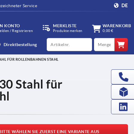
DE
zeichneter Service
IN KONTO
MERKLISTE
WARENKORB
lden / Registrieren
Produkte merken
0,00 €
productCode
qty
Direktbestellung
AHL FÜR ROLLENBAHNEN STAHL
0 Stahl für
hl
BITTE WÄHLEN SIE ZUERST EINE VARIANTE AUS