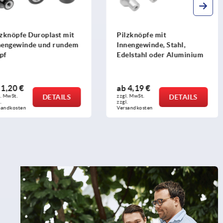
lzknöpfe mit
Pilzknöpfe Edelstahl mit
nengewinde, Stahl,
Innengewinde mit
elstahl oder Aluminium
niedrigem Bund
b
4,19 €
ab
5,04 €
l. MwSt.
DETAILS
zzgl. MwSt.
DETAILS
 
zzgl. 
sandkosten
Versandkosten