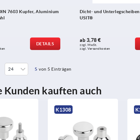
DIN 7603 Kupfer, Aluminium
Dicht- und Unterlegscheiben
ahl
USIT®
ab
3,78 €
DETAILS
zzgl. MwSt.
sten
zzgl. Versandkosten
5
von 5 Einträgen
 Kunden kauften auch
K1288
K