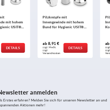
mit
Pilzknöpfe Duroplast mit
Pi
de mit hohem
Innengewinde und rundem
In
gienic USIT®
Kopf
Ed
eibe
 Process Seals
ab
1,20 €
a
DETAILS
zzgl. MwSt.
DETAILS
zzg
zzgl. 
zzgl.
Versandkosten
Ver
 Newsletter anmelden
s Erstes erfahren? Melden Sie sich für unseren Newsletter an und
e spannenden Aktionen mehr!