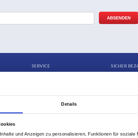
SERVICE
SICHER BEZ
Lieferkonditionen
CAD-Daten
Werkstoffübersicht
SICHERHEIT
Details
Für Lieferanten
RIERE
Kontakt
Cookies
FOLGEN SIE
nhalte und Anzeigen zu personalisieren, Funktionen für soziale