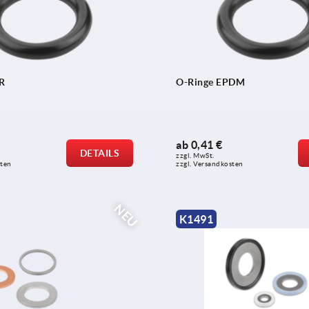
R
O-Ringe EPDM
ab
0,41 €
DETAILS
zzgl. MwSt.
sten
zzgl. Versandkosten
NEU
K1491