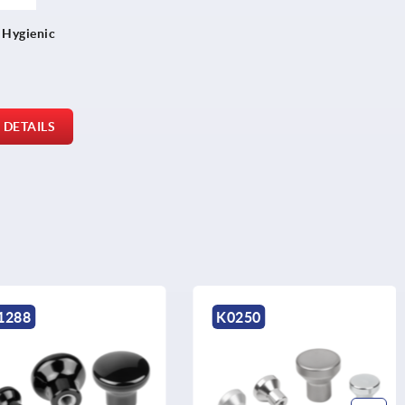
 Hygienic
DETAILS
0250
K2145