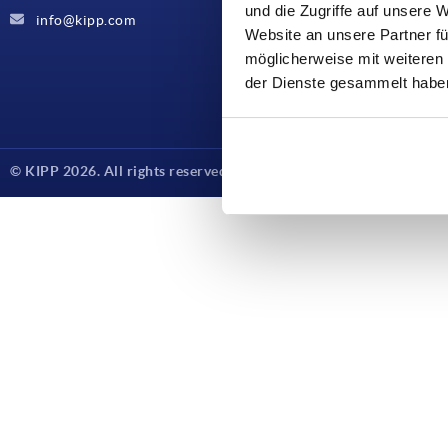
und die Zugriffe auf unsere 
8,2
info@kipp.com
Website an unsere Partner fü
8,3
möglicherweise mit weiteren
8,5
der Dienste gesammelt habe
8,73
8,9
9
© KIPP 2026. All rights reserved
9,1
9,19
9,3
9,5
9,92
10
10,1
10,2
10,3