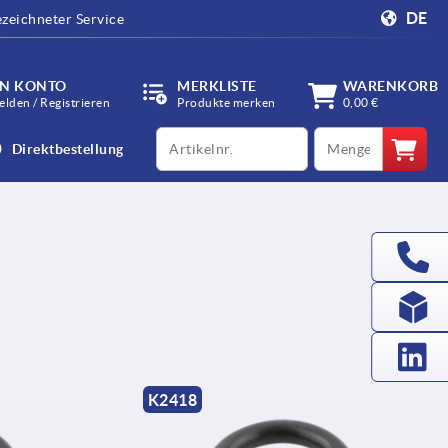
DE
zeichneter Service
IN KONTO
MERKLISTE
WARENKORB
lden / Registrieren
Produkte merken
0,00 €
productCode
qty
Direktbestellung
K2418