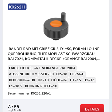
K0262 H
RÄNDELRAD MIT GRIFF GR.2, D1=50, FORM:H OHNE
QUERBOHRUNG, THERMOPLAST SCHWARZGRAU
RAL7021, KOMP:STAHL DECKEL:ORANGE RAL2004,
D=6H8, H=36
FARBE DECKEL =REINORANGE RAL 2004
AUSSENDURCHMESSER=50
D2=18
FORM=H
BOHRUNG=6H8
D3=10
HÖHE=36
H1=15
H2=16
L1=18,5
BOHRUNGTIEFE=10
Bestellnummer:
K0262.22061
7,79 €
DETAILS
zzgl. MwSt.