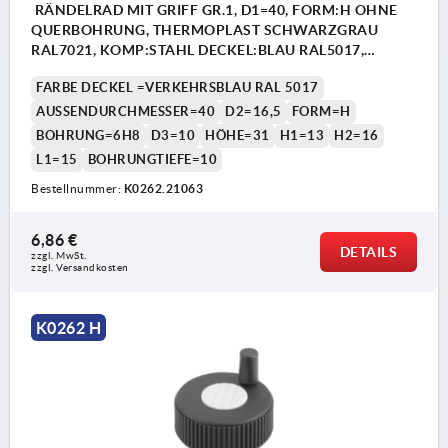
RÄNDELRAD MIT GRIFF GR.1, D1=40, FORM:H OHNE
QUERBOHRUNG, THERMOPLAST SCHWARZGRAU
RAL7021, KOMP:STAHL DECKEL:BLAU RAL5017,
D=6H8, H=31
FARBE DECKEL =VERKEHRSBLAU RAL 5017
AUSSENDURCHMESSER=40
D2=16,5
FORM=H
BOHRUNG=6H8
D3=10
HÖHE=31
H1=13
H2=16
L1=15
BOHRUNGTIEFE=10
Bestellnummer:
K0262.21063
6,86 €
DETAILS
zzgl. MwSt.
zzgl. Versandkosten
K0262 H