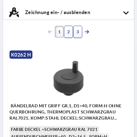
Zeichnung ein- / ausblenden
1
2
3
K0262 H
RÄNDELRAD MIT GRIFF GR.1, D1=40, FORM:H OHNE
QUERBOHRUNG, THERMOPLAST SCHWARZGRAU
RAL7021, KOMP:STAHL DECKEL:SCHWARZGRAU
RAL7021, D=6H8, H=31
FARBE DECKEL =SCHWARZGRAU RAL 7021
AUSSENDURCHMESSER=40
D2=16,5
FORM=H