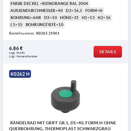
FARBE DECKEL =REINORANGE RAL 2004
AUSSENDURCHMESSER=40
D2=16,5
FORM=H
BOHRUNG=6H8
D3=10
HÖHE=31
H1=13
H2=16
L1=15
BOHRUNGTIEFE=10
Bestellnummer:
K0262.21061
6,86 €
DETAILS
zzgl. MwSt.
zzgl. Versandkosten
K0262 H
RÄNDELRAD MIT GRIFF GR.1, D1=40, FORM:H OHNE
QUERBOHRUNG, THERMOPLAST SCHWARZGRAU