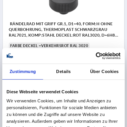
RÄNDELRAD MIT GRIFF GR.1, D1=40, FORM:H OHNE
QUERBOHRUNG, THERMOPLAST SCHWARZGRAU
RAL7021, KOMP:STAHL DECKEL:ROT RAL3020, D=6H8,
H=31
FARBE DECKEL =VERKEHRSROT RAL 3020
AUSSENDURCHMESSER=40
D2=16,5
FORM=H
BOHRUNG=6H8
D3=10
HÖHE=31
H1=13
H2=16
L1=15
BOHRUNGTIEFE=10
Zustimmung
Details
Über Cookies
Bestellnummer:
K0262.21066
6,86 €
Diese Webseite verwendet Cookies
DETAILS
zzgl. MwSt.
zzgl. Versandkosten
Wir verwenden Cookies, um Inhalte und Anzeigen zu
personalisieren, Funktionen für soziale Medien anbieten
K0262 H
zu können und die Zugriffe auf unsere Website zu
analysieren. Außerdem geben wir Informationen zu Ihrer