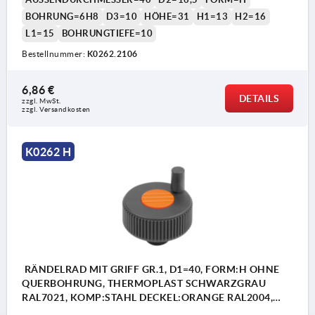
BOHRUNG=6H8
D3=10
HÖHE=31
H1=13
H2=16
L1=15
BOHRUNGTIEFE=10
Bestellnummer:
K0262.2106
6,86 €
DETAILS
zzgl. MwSt.
zzgl. Versandkosten
K0262 H
RÄNDELRAD MIT GRIFF GR.1, D1=40, FORM:H OHNE
QUERBOHRUNG, THERMOPLAST SCHWARZGRAU
RAL7021, KOMP:STAHL DECKEL:ORANGE RAL2004,
D=6H8, H=31