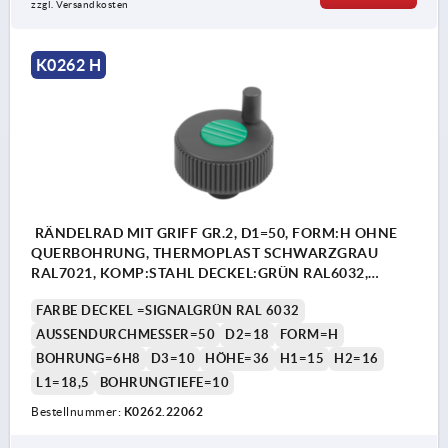
zzgl. Versandkosten
K0262 H
RÄNDELRAD MIT GRIFF GR.2, D1=50, FORM:H OHNE
QUERBOHRUNG, THERMOPLAST SCHWARZGRAU
RAL7021, KOMP:STAHL DECKEL:GRÜN RAL6032,
D=6H8, H=36
FARBE DECKEL =SIGNALGRÜN RAL 6032
AUSSENDURCHMESSER=50
D2=18
FORM=H
BOHRUNG=6H8
D3=10
HÖHE=36
H1=15
H2=16
L1=18,5
BOHRUNGTIEFE=10
Bestellnummer:
K0262.22062