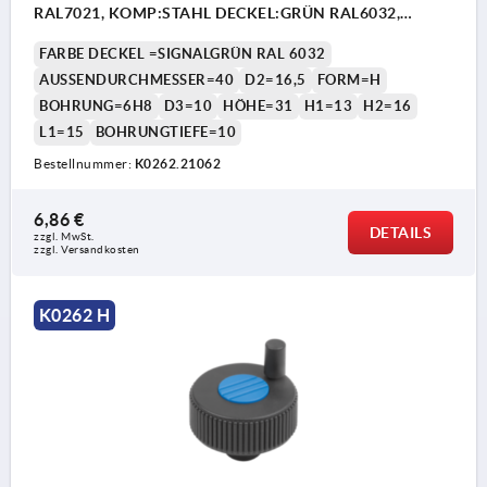
RAL7021, KOMP:STAHL DECKEL:GRÜN RAL6032,
D=6H8, H=31
FARBE DECKEL =SIGNALGRÜN RAL 6032
AUSSENDURCHMESSER=40
D2=16,5
FORM=H
BOHRUNG=6H8
D3=10
HÖHE=31
H1=13
H2=16
L1=15
BOHRUNGTIEFE=10
Bestellnummer:
K0262.21062
6,86 €
DETAILS
zzgl. MwSt.
zzgl. Versandkosten
K0262 H