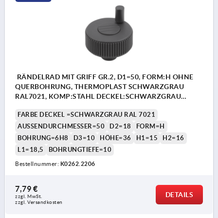
RÄNDELRAD MIT GRIFF GR.2, D1=50, FORM:H OHNE
QUERBOHRUNG, THERMOPLAST SCHWARZGRAU
RAL7021, KOMP:STAHL DECKEL:SCHWARZGRAU
RAL7021, D=6H8, H=36
FARBE DECKEL =SCHWARZGRAU RAL 7021
AUSSENDURCHMESSER=50
D2=18
FORM=H
BOHRUNG=6H8
D3=10
HÖHE=36
H1=15
H2=16
L1=18,5
BOHRUNGTIEFE=10
Bestellnummer:
K0262.2206
7,79 €
DETAILS
zzgl. MwSt.
zzgl. Versandkosten