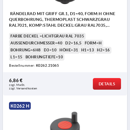
RÄNDELRAD MIT GRIFF GR.1, D1=40, FORM:H OHNE
QUERBOHRUNG, THERMOPLAST SCHWARZGRAU
RAL7021, KOMP:STAHL DECKEL:GRAU RAL7035,
D=6H8, H=31
FARBE DECKEL =LICHTGRAU RAL 7035
AUSSENDURCHMESSER=40
D2=16,5
FORM=H
BOHRUNG=6H8
D3=10
HÖHE=31
H1=13
H2=16
L1=15
BOHRUNGTIEFE=10
Bestellnummer:
K0262.21065
6,86 €
DETAILS
zzgl. MwSt.
zzgl. Versandkosten
K0262 H