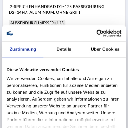
2-SPEICHENHANDRAD D1=125 PASSBOHRUNG
D2=14H7, ALUMINIUM, OHNE GRIFF
AUSSENDURCHMESSER=125
BEFESTIGUNGSBOHRUNG=14H7
AUSFÜHRUNG 1=PASSBOHRUNG
D3=31
L1=18
HÖHE=33,5
Zustimmung
Details
Über Cookies
Bestellnummer:
K0162.0125X14
13,07 €
Diese Webseite verwendet Cookies
DETAILS
zzgl. MwSt.
zzgl. Versandkosten
Wir verwenden Cookies, um Inhalte und Anzeigen zu
personalisieren, Funktionen für soziale Medien anbieten
K0162 OG
zu können und die Zugriffe auf unsere Website zu
analysieren. Außerdem geben wir Informationen zu Ihrer
Verwendung unserer Website an unsere Partner für
soziale Medien, Werbung und Analysen weiter. Unsere
Partner führen diese Informationen möglicherweise mit
weiteren Daten zusammen, die Sie ihnen bereitgestellt