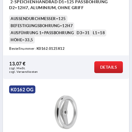
2-SPEICHENHANDRAD D1=125 PASSBOHRUNG
D2=12H7, ALUMINIUM, OHNE GRIFF
AUSSENDURCHMESSER=125
BEFESTIGUNGSBOHRUNG=12H7
AUSFÜHRUNG 1=PASSBOHRUNG
D3=31
L1=18
HÖHE=33,5
Bestellnummer:
K0162.0125X12
13,07 €
DETAILS
zzgl. MwSt.
zzgl. Versandkosten
K0162 OG