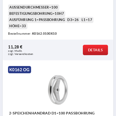
AUSSENDURCHMESSER=100
BEFESTIGUNGSBOHRUNG=10H7
AUSFÜHRUNG 1=PASSBOHRUNG
D3=26
L1=17
HÖHE=33
Bestellnummer:
K0162.0100X10
11,28 €
DETAILS
zzgl. MwSt.
zzgl. Versandkosten
K0162 OG
2-SPEICHENHANDRAD D1=100 PASSBOHRUNG