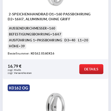
2-SPEICHENHANDRAD D1=160 PASSBOHRUNG
D2=16H7, ALUMINIUM, OHNE GRIFF
AUSSENDURCHMESSER=160
BEFESTIGUNGSBOHRUNG=16H7
AUSFÜHRUNG 1=PASSBOHRUNG
D3=40
L1=20
HÖHE=39
Bestellnummer:
K0162.0160X16
16,79 €
DETAILS
zzgl. MwSt.
zzgl. Versandkosten
K0162 OG