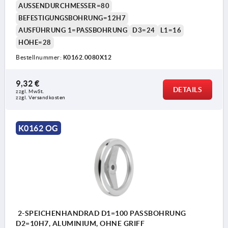
AUSSENDURCHMESSER=80
BEFESTIGUNGSBOHRUNG=12H7
AUSFÜHRUNG 1=PASSBOHRUNG
D3=24
L1=16
HÖHE=28
Bestellnummer:
K0162.0080X12
9,32 €
DETAILS
zzgl. MwSt.
zzgl. Versandkosten
K0162 OG
2-SPEICHENHANDRAD D1=100 PASSBOHRUNG
D2=10H7, ALUMINIUM, OHNE GRIFF