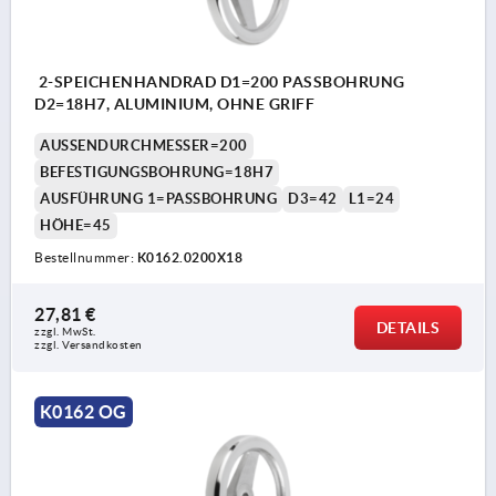
2-SPEICHENHANDRAD D1=200 PASSBOHRUNG
D2=18H7, ALUMINIUM, OHNE GRIFF
AUSSENDURCHMESSER=200
BEFESTIGUNGSBOHRUNG=18H7
AUSFÜHRUNG 1=PASSBOHRUNG
D3=42
L1=24
HÖHE=45
Bestellnummer:
K0162.0200X18
27,81 €
DETAILS
zzgl. MwSt.
zzgl. Versandkosten
K0162 OG