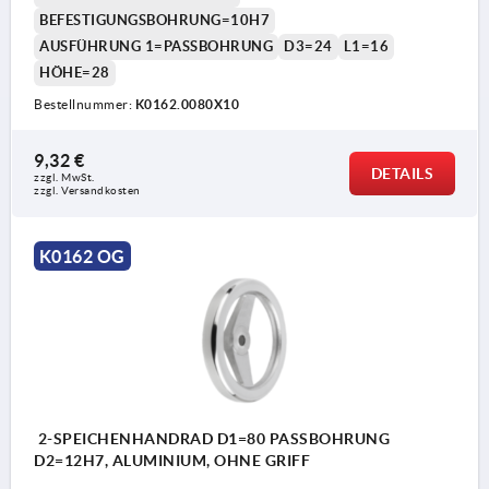
BEFESTIGUNGSBOHRUNG=10H7
AUSFÜHRUNG 1=PASSBOHRUNG
D3=24
L1=16
HÖHE=28
Bestellnummer:
K0162.0080X10
9,32 €
DETAILS
zzgl. MwSt.
zzgl. Versandkosten
K0162 OG
2-SPEICHENHANDRAD D1=80 PASSBOHRUNG
D2=12H7, ALUMINIUM, OHNE GRIFF