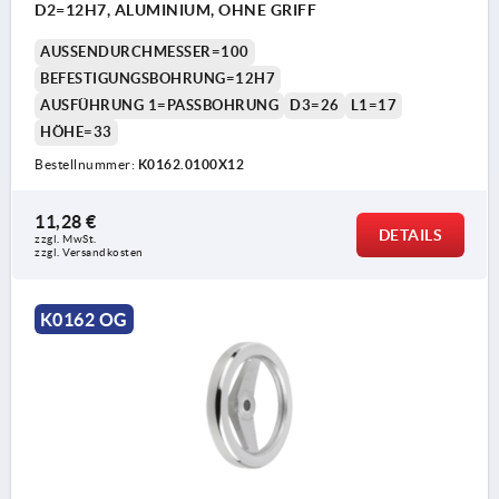
D2=12H7, ALUMINIUM, OHNE GRIFF
AUSSENDURCHMESSER=100
BEFESTIGUNGSBOHRUNG=12H7
AUSFÜHRUNG 1=PASSBOHRUNG
D3=26
L1=17
HÖHE=33
Bestellnummer:
K0162.0100X12
11,28 €
DETAILS
zzgl. MwSt.
zzgl. Versandkosten
K0162 OG