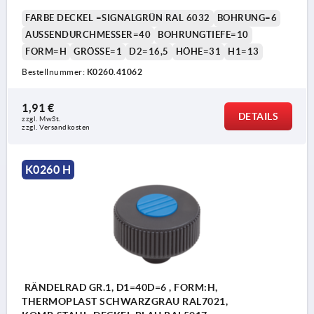
FARBE DECKEL =SIGNALGRÜN RAL 6032
BOHRUNG=6
AUSSENDURCHMESSER=40
BOHRUNGTIEFE=10
FORM=H
GRÖSSE=1
D2=16,5
HÖHE=31
H1=13
Bestellnummer:
K0260.41062
1,91 €
DETAILS
zzgl. MwSt.
zzgl. Versandkosten
K0260 H
RÄNDELRAD GR.1, D1=40D=6 , FORM:H,
THERMOPLAST SCHWARZGRAU RAL7021,