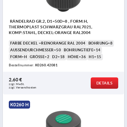
RÄNDELRAD GR.2, D1=50D=8 , FORM:H,
THERMOPLAST SCHWARZGRAU RAL7021,
KOMP:STAHL, DECKEL:ORANGE RAL2004
FARBE DECKEL =REINORANGE RAL 2004
BOHRUNG=8
AUSSENDURCHMESSER=50
BOHRUNGTIEFE=14
FORM=H
GRÖSSE=2
D2=18
HÖHE=36
H1=15
Bestellnummer:
K0260.42081
2,60 €
DETAILS
zzgl. MwSt.
zzgl. Versandkosten
K0260 H