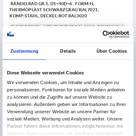
RÄNDELRAD GR.1, D1=40D=6 , FORM:H,
THERMOPLAST SCHWARZGRAU RAL7021,
KOMP:STAHL, DECKEL:ROT RAL3020
FARBE DECKEL =VERKEHRSROT RAL 3020
BOHRUNG=6
AUSSENDURCHMESSER=40
BOHRUNGTIEFE=10
FORM=H
GRÖSSE=1
D2=16,5
HÖHE=31
H1=13
Zustimmung
Details
Über Cookies
Bestellnummer:
K0260.41066
1,91 €
DETAILS
zzgl. MwSt.
Diese Webseite verwendet Cookies
zzgl. Versandkosten
Wir verwenden Cookies, um Inhalte und Anzeigen zu
personalisieren, Funktionen für soziale Medien anbieten
K0260 H
zu können und die Zugriffe auf unsere Website zu
analysieren. Außerdem geben wir Informationen zu Ihrer
Verwendung unserer Website an unsere Partner für
soziale Medien, Werbung und Analysen weiter. Unsere
Partner führen diese Informationen möglicherweise mit
weiteren Daten zusammen, die Sie ihnen bereitgestellt