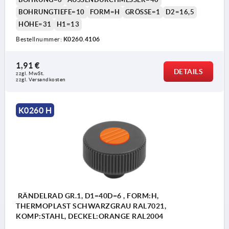
BOHRUNGTIEFE=10
FORM=H
GRÖSSE=1
D2=16,5
HÖHE=31
H1=13
Bestellnummer:
K0260.4106
1,91 €
DETAILS
zzgl. MwSt.
zzgl. Versandkosten
K0260 H
RÄNDELRAD GR.1, D1=40D=6 , FORM:H,
THERMOPLAST SCHWARZGRAU RAL7021,
KOMP:STAHL, DECKEL:ORANGE RAL2004