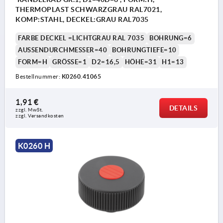
THERMOPLAST SCHWARZGRAU RAL7021,
KOMP:STAHL, DECKEL:GRAU RAL7035
FARBE DECKEL =LICHTGRAU RAL 7035
BOHRUNG=6
AUSSENDURCHMESSER=40
BOHRUNGTIEFE=10
FORM=H
GRÖSSE=1
D2=16,5
HÖHE=31
H1=13
Bestellnummer:
K0260.41065
1,91 €
DETAILS
zzgl. MwSt.
zzgl. Versandkosten
K0260 H