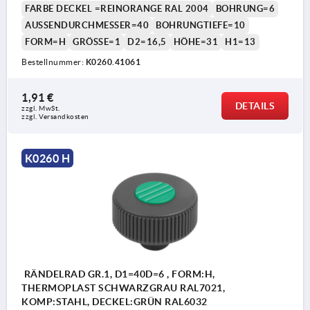
FARBE DECKEL =REINORANGE RAL 2004
BOHRUNG=6
AUSSENDURCHMESSER=40
BOHRUNGTIEFE=10
FORM=H
GRÖSSE=1
D2=16,5
HÖHE=31
H1=13
Bestellnummer:
K0260.41061
1,91 €
DETAILS
zzgl. MwSt.
zzgl. Versandkosten
K0260 H
RÄNDELRAD GR.1, D1=40D=6 , FORM:H,
THERMOPLAST SCHWARZGRAU RAL7021,
KOMP:STAHL, DECKEL:GRÜN RAL6032