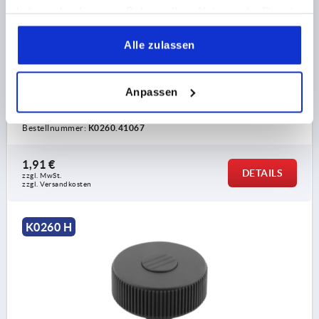
haben oder die sie im Rahmen Ihrer Nutzung der Dienste
RÄNDELRAD GR.1, D1=40D=6 , FORM:H,
gesammelt haben.
THERMOPLAST SCHWARZGRAU RAL7021,
Alle zulassen
KOMP:STAHL, DECKEL:GELB RAL1021
FARBE DECKEL =RAPSGELB RAL 1021
BOHRUNG=6
AUSSENDURCHMESSER=40
BOHRUNGTIEFE=10
Anpassen
FORM=H
GRÖSSE=1
D2=16,5
HÖHE=31
H1=13
Bestellnummer:
K0260.41067
1,91 €
DETAILS
zzgl. MwSt.
zzgl. Versandkosten
K0260 H