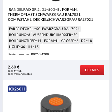
RÄNDELRAD GR.2, D1=50D=8 , FORM:H,
THERMOPLAST SCHWARZGRAU RAL7021,
KOMP:STAHL, DECKEL:SCHWARZGRAU RAL7021
FARBE DECKEL =SCHWARZGRAU RAL 7021
BOHRUNG=8
AUSSENDURCHMESSER=50
BOHRUNGTIEFE=14
FORM=H
GRÖSSE=2
D2=18
HÖHE=36
H1=15
Bestellnummer:
K0260.4208
2,60 €
DETAILS
zzgl. MwSt.
zzgl. Versandkosten
K0260 H