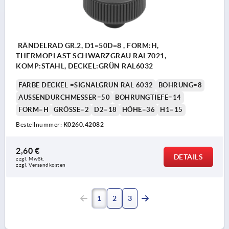
RÄNDELRAD GR.2, D1=50D=8 , FORM:H,
THERMOPLAST SCHWARZGRAU RAL7021,
KOMP:STAHL, DECKEL:GRÜN RAL6032
FARBE DECKEL =SIGNALGRÜN RAL 6032
BOHRUNG=8
AUSSENDURCHMESSER=50
BOHRUNGTIEFE=14
FORM=H
GRÖSSE=2
D2=18
HÖHE=36
H1=15
Bestellnummer:
K0260.42082
2,60 €
DETAILS
zzgl. MwSt.
zzgl. Versandkosten
1
2
3