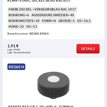
KOMP:STAHL, DECKEL:BLAU RAL5017
FARBE DECKEL =VERKEHRSBLAU RAL 5017
BOHRUNG=6
AUSSENDURCHMESSER=40
BOHRUNGTIEFE=10
FORM=H
GRÖSSE=1
D2=16,5
HÖHE=31
H1=13
Bestellnummer:
K0260.41063
1,91 €
DETAILS
zzgl. MwSt.
zzgl. Versandkosten
K0260 H
RÄNDELRAD GR.1, D1=40D=6 , FORM:H,