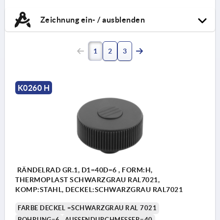
Zeichnung ein- / ausblenden
1
2
3
K0260 H
RÄNDELRAD GR.1, D1=40D=6 , FORM:H,
THERMOPLAST SCHWARZGRAU RAL7021,
KOMP:STAHL, DECKEL:SCHWARZGRAU RAL7021
FARBE DECKEL =SCHWARZGRAU RAL 7021
BOHRUNG=6
AUSSENDURCHMESSER=40