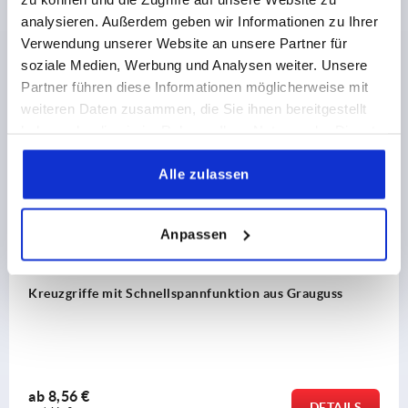
analysieren. Außerdem geben wir Informationen zu Ihrer
Verwendung unserer Website an unsere Partner für
soziale Medien, Werbung und Analysen weiter. Unsere
Partner führen diese Informationen möglicherweise mit
Andere Kunden kauften auch
weiteren Daten zusammen, die Sie ihnen bereitgestellt
haben oder die sie im Rahmen Ihrer Nutzung der Dienste
K0683
gesammelt haben.
Alle zulassen
Anpassen
Kreuzgriffe mit Schnellspannfunktion aus Grauguss
ab
8,56 €
DETAILS