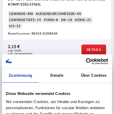
KOMP:EDELSTAHL
GEWINDE=M8
AUSSENDURCHMESSER=40
GEWINDETIEFE=14
FORM=K
D8=18
HÖHE=25
H3=13
Bestellnummer:
K0154.12208144
2,15 €
DETAILS
zzgl. MwSt.
zzgl. Versandkosten
PRODUKTDETAILS
Zustimmung
Details
Über Cookies
CAD
Diese Webseite verwendet Cookies
Wir verwenden Cookies, um Inhalte und Anzeigen zu
DOWNLOADS
personalisieren, Funktionen für soziale Medien anbieten
zu können und die Zugriffe auf unsere Website zu