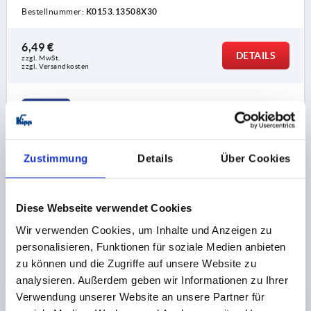
Bestellnummer:
K0153.13508X30
6,49 €
DETAILS
zzgl. MwSt.
zzgl. Versandkosten
K0153 L
Zustimmung
Details
Über Cookies
Diese Webseite verwendet Cookies
STERNGRIFF VISUELLDETEKTIERBAR, MIT
Wir verwenden Cookies, um Inhalte und Anzeigen zu
VORSTEHENDER BUCHSE M10X30, D1=50, H=50,
personalisieren, Funktionen für soziale Medien anbieten
FORM:L MIT AUßENGEWINDE, POLYAMID
zu können und die Zugriffe auf unsere Website zu
ULTRAMARINBLAU RAL5002, KOMP:EDELSTAHL 1.4404
FORM=L
GEWINDE=M10
AUSSENDURCHMESSER=50
analysieren. Außerdem geben wir Informationen zu Ihrer
GEWINDELÄNGE=30
D2=19
HÖHE=50
H2=32
H3=12
Verwendung unserer Website an unsere Partner für