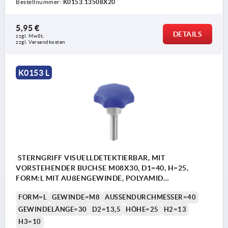
Bestellnummer:
K0153.13508X20
5,95 €
DETAILS
zzgl. MwSt.
zzgl. Versandkosten
K0153 L
STERNGRIFF VISUELLDETEKTIERBAR, MIT
VORSTEHENDER BUCHSE M08X30, D1=40, H=25,
FORM:L MIT AUßENGEWINDE, POLYAMID
ULTRAMARINBLAU RAL5002, KOMP:EDELSTAHL 1.4404
FORM=L
GEWINDE=M8
AUSSENDURCHMESSER=40
GEWINDELÄNGE=30
D2=13,5
HÖHE=25
H2=13
H3=10