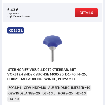
5,43 €
DETAILS
zzgl. MwSt.
zzgl. Versandkosten
K0153 L
STERNGRIFF VISUELLDETEKTIERBAR, MIT
VORSTEHENDER BUCHSE M08X20, D1=40, H=25,
FORM:L MIT AUßENGEWINDE, POLYAMID
ULTRAMARINBLAU RAL5002, KOMP:EDELSTAHL 1.4404
FORM=L
GEWINDE=M8
AUSSENDURCHMESSER=40
GEWINDELÄNGE=20
D2=13,5
HÖHE=25
H2=13
H3=10