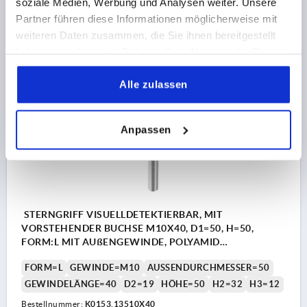
soziale Medien, Werbung und Analysen weiter. Unsere
Bestellnummer:
K0153.13510X30
Partner führen diese Informationen möglicherweise mit
weiteren Daten zusammen, die Sie ihnen bereitgestellt
7,75 €
DETAILS
haben oder die sie im Rahmen Ihrer Nutzung der Dienste
zzgl. MwSt.
zzgl. Versandkosten
gesammelt haben.
Alle zulassen
K0153 L
Anpassen
STERNGRIFF VISUELLDETEKTIERBAR, MIT
VORSTEHENDER BUCHSE M10X40, D1=50, H=50,
FORM:L MIT AUßENGEWINDE, POLYAMID
ULTRAMARINBLAU RAL5002, KOMP:EDELSTAHL 1.4404
FORM=L
GEWINDE=M10
AUSSENDURCHMESSER=50
GEWINDELÄNGE=40
D2=19
HÖHE=50
H2=32
H3=12
Bestellnummer:
K0153.13510X40