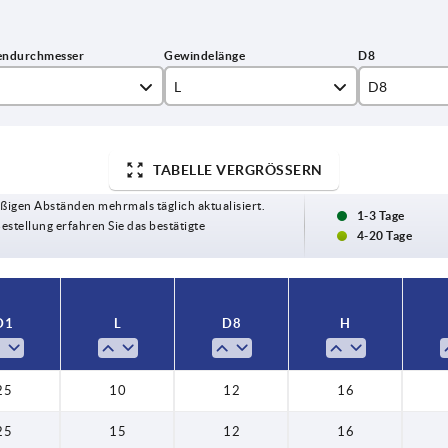
L
D8
10
12
15
14
TABELLE VERGRÖSSERN
ßigen Abständen mehrmals täglich aktualisiert.
20
18
1-3 Tage
Bestellung erfahren Sie das bestätigte
4-20 Tage
25
22
30
D1
L
D8
H
35
40
25
10
12
16
45
25
15
12
16
50