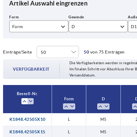
Artikel Auswahl eingrenzen
Form
D
D1
L
M5
25
M6
32
Einträge/Seite
50
von 75 Einträgen
Die Verfügbarkeiten werden in regelmä
M8
40
VERFÜGBARKEIT
Im finalen Schritt vor Abschluss Ihrer 
Versanddatum.
M10
50
M12
Bestell-Nr.
Form
D
K1848.42505X10
L
M5
K1848.42505X15
L
M5