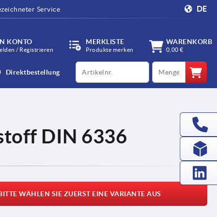
DE
zeichneter Service
IN KONTO
MERKLISTE
WARENKORB
lden / Registrieren
Produkte merken
0,00 €
productCode
qty
Direktbestellung
stoff DIN 6336
BITTE WÄHLEN SIE ZUERST EINE VARIANTE AUS