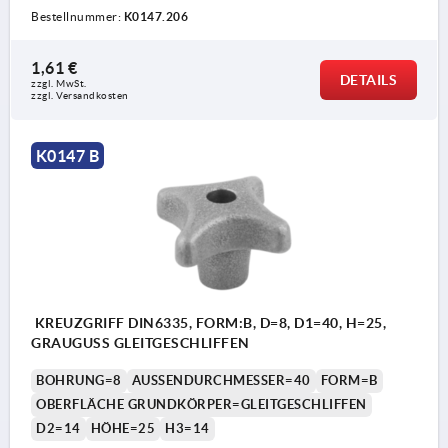
Bestellnummer:
K0147.206
1,61 €
DETAILS
zzgl. MwSt.
zzgl. Versandkosten
K0147 B
KREUZGRIFF DIN6335, FORM:B, D=8, D1=40, H=25,
GRAUGUSS GLEITGESCHLIFFEN
BOHRUNG=8
AUSSENDURCHMESSER=40
FORM=B
OBERFLÄCHE GRUNDKÖRPER=GLEITGESCHLIFFEN
D2=14
HÖHE=25
H3=14