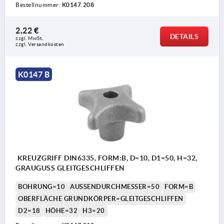
Bestellnummer:
K0147.208
2,22 €
DETAILS
zzgl. MwSt.
zzgl. Versandkosten
K0147 B
KREUZGRIFF DIN6335, FORM:B, D=10, D1=50, H=32,
GRAUGUSS GLEITGESCHLIFFEN
BOHRUNG=10
AUSSENDURCHMESSER=50
FORM=B
OBERFLÄCHE GRUNDKÖRPER=GLEITGESCHLIFFEN
D2=18
HÖHE=32
H3=20