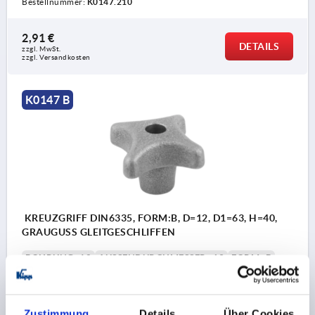
Bestellnummer:
K0147.210
2,91 €
DETAILS
zzgl. MwSt.
zzgl. Versandkosten
K0147 B
KREUZGRIFF DIN6335, FORM:B, D=12, D1=63, H=40,
GRAUGUSS GLEITGESCHLIFFEN
BOHRUNG=12
AUSSENDURCHMESSER=63
FORM=B
OBERFLÄCHE GRUNDKÖRPER=GLEITGESCHLIFFEN
D2=20
HÖHE=40
H3=25
Zustimmung
Details
Über Cookies
Bestellnummer:
K0147.212