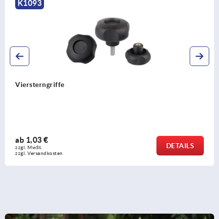
K1794
Kreuzgriffe Kunststoff hochtemperaturbeständig mit
vorstehender Stahlbuchse
ab
5,45 €
DETAILS
zzgl. MwSt.
zzgl. Versandkosten