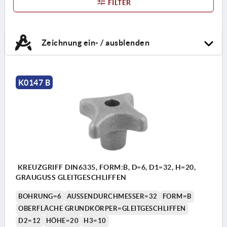
FILTER
Zeichnung ein- / ausblenden
K0147 B
KREUZGRIFF DIN6335, FORM:B, D=6, D1=32, H=20,
GRAUGUSS GLEITGESCHLIFFEN
BOHRUNG=6
AUSSENDURCHMESSER=32
FORM=B
OBERFLÄCHE GRUNDKÖRPER=GLEITGESCHLIFFEN
D2=12
HÖHE=20
H3=10