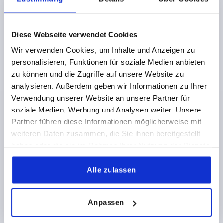
3,93 €
DETAILS
zzgl. MwSt.
Diese Webseite verwendet Cookies
zzgl. Versandkosten
Wir verwenden Cookies, um Inhalte und Anzeigen zu
personalisieren, Funktionen für soziale Medien anbieten
K0147 B
zu können und die Zugriffe auf unsere Website zu
analysieren. Außerdem geben wir Informationen zu Ihrer
Verwendung unserer Website an unsere Partner für
soziale Medien, Werbung und Analysen weiter. Unsere
Partner führen diese Informationen möglicherweise mit
weiteren Daten zusammen, die Sie ihnen bereitgestellt
haben oder die sie im Rahmen Ihrer Nutzung der Dienste
KREUZGRIFF DIN6335, FORM:B, D=16, D1=80, H=50,
gesammelt haben.
GRAUGUSS GLEITGESCHLIFFEN
Alle zulassen
BOHRUNG=16
AUSSENDURCHMESSER=80
FORM=B
OBERFLÄCHE GRUNDKÖRPER=GLEITGESCHLIFFEN
Anpassen
D2=25
HÖHE=50
H3=30
Bestellnummer:
K0147.216