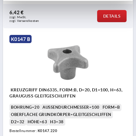
6,42 €
DETAILS
zzgl. MwSt.
zzgl. Versandkosten
K0147 B
KREUZGRIFF DIN6335, FORM:B, D=20, D1=100, H=63,
GRAUGUSS GLEITGESCHLIFFEN
BOHRUNG=20
AUSSENDURCHMESSER=100
FORM=B
OBERFLÄCHE GRUNDKÖRPER=GLEITGESCHLIFFEN
D2=32
HÖHE=63
H3=38
Bestellnummer:
K0147.220