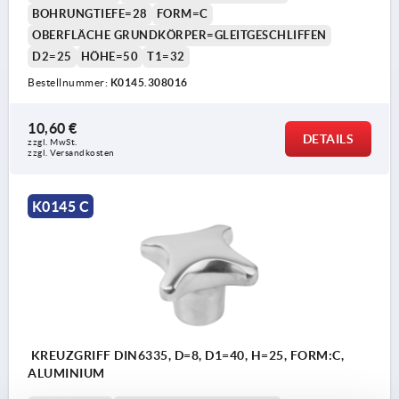
BOHRUNGTIEFE=28
FORM=C
OBERFLÄCHE GRUNDKÖRPER=GLEITGESCHLIFFEN
D2=25
HÖHE=50
T1=32
Bestellnummer:
K0145.308016
10,60 €
DETAILS
zzgl. MwSt.
zzgl. Versandkosten
K0145 C
KREUZGRIFF DIN6335, D=8, D1=40, H=25, FORM:C,
ALUMINIUM