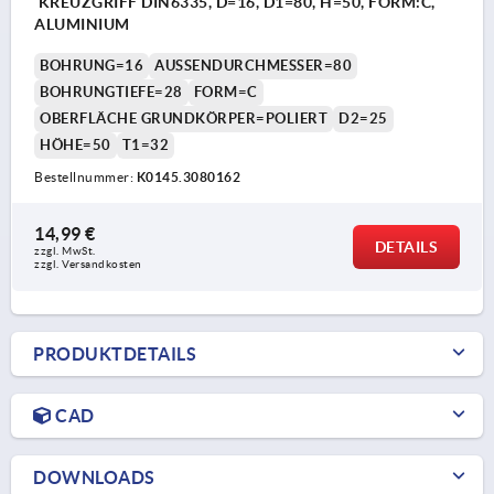
KREUZGRIFF DIN6335, D=16, D1=80, H=50, FORM:C,
ALUMINIUM
BOHRUNG=16
AUSSENDURCHMESSER=80
BOHRUNGTIEFE=28
FORM=C
OBERFLÄCHE GRUNDKÖRPER=POLIERT
D2=25
HÖHE=50
T1=32
Bestellnummer:
K0145.3080162
14,99 €
DETAILS
zzgl. MwSt.
zzgl. Versandkosten
PRODUKTDETAILS
CAD
DOWNLOADS