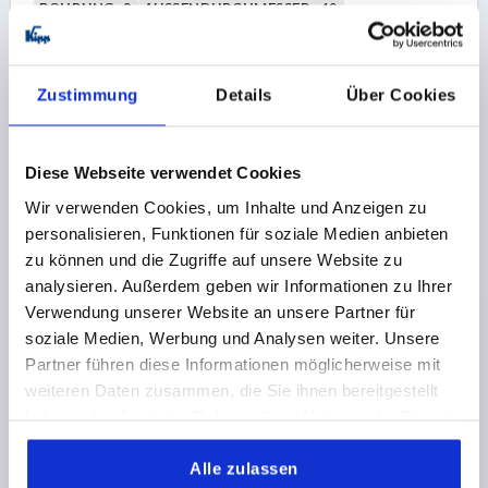
BOHRUNG=8
AUSSENDURCHMESSER=40
BOHRUNGTIEFE=15
FORM=C
OBERFLÄCHE GRUNDKÖRPER=POLIERT
D2=14
HÖHE=25
T1=18
Zustimmung
Details
Über Cookies
Bestellnummer:
K0145.3040082
Diese Webseite verwendet Cookies
7,51 €
DETAILS
zzgl. MwSt.
Wir verwenden Cookies, um Inhalte und Anzeigen zu
zzgl. Versandkosten
personalisieren, Funktionen für soziale Medien anbieten
zu können und die Zugriffe auf unsere Website zu
K0145 C
analysieren. Außerdem geben wir Informationen zu Ihrer
Verwendung unserer Website an unsere Partner für
soziale Medien, Werbung und Analysen weiter. Unsere
Partner führen diese Informationen möglicherweise mit
weiteren Daten zusammen, die Sie ihnen bereitgestellt
haben oder die sie im Rahmen Ihrer Nutzung der Dienste
gesammelt haben.
KREUZGRIFF DIN6335, D=10, D1=50, H=32, FORM:C,
Alle zulassen
ALUMINIUM