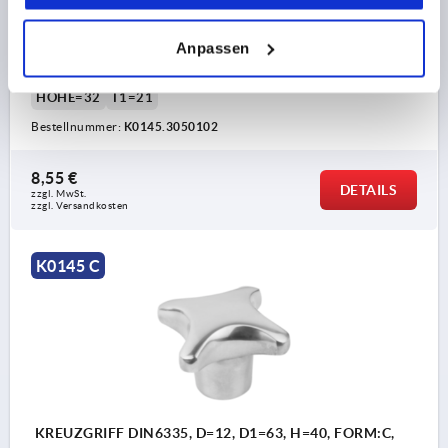
BOHRUNG=10
AUSSENDURCHMESSER=50
Anpassen
BOHRUNGTIEFE=18
FORM=C
OBERFLÄCHE GRUNDKÖRPER=POLIERT
D2=18
HÖHE=32
T1=21
Bestellnummer:
K0145.3050102
8,55 €
DETAILS
zzgl. MwSt.
zzgl. Versandkosten
K0145 C
KREUZGRIFF DIN6335, D=12, D1=63, H=40, FORM:C,