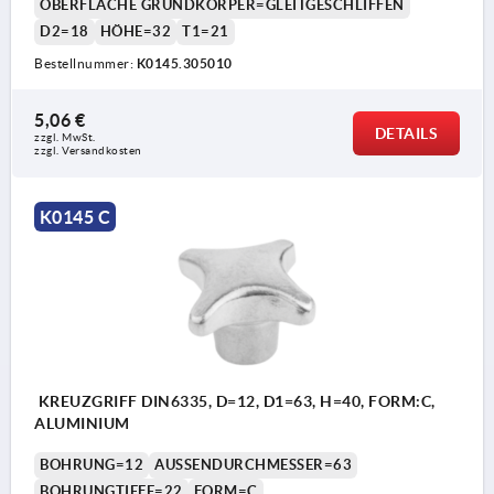
OBERFLÄCHE GRUNDKÖRPER=GLEITGESCHLIFFEN
D2=18
HÖHE=32
T1=21
Bestellnummer:
K0145.305010
5,06 €
DETAILS
zzgl. MwSt.
zzgl. Versandkosten
K0145 C
KREUZGRIFF DIN6335, D=12, D1=63, H=40, FORM:C,
ALUMINIUM
BOHRUNG=12
AUSSENDURCHMESSER=63
BOHRUNGTIEFE=22
FORM=C