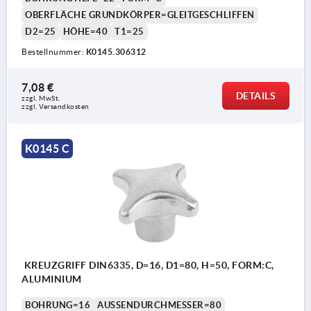
OBERFLÄCHE GRUNDKÖRPER=GLEITGESCHLIFFEN
D2=25
HÖHE=40
T1=25
Bestellnummer:
K0145.306312
7,08 €
DETAILS
zzgl. MwSt.
zzgl. Versandkosten
K0145 C
KREUZGRIFF DIN6335, D=16, D1=80, H=50, FORM:C,
ALUMINIUM
BOHRUNG=16
AUSSENDURCHMESSER=80