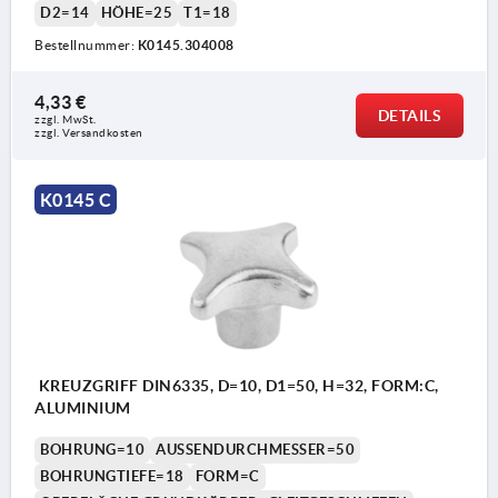
D2=14
HÖHE=25
T1=18
Bestellnummer:
K0145.304008
4,33 €
DETAILS
zzgl. MwSt.
zzgl. Versandkosten
K0145 C
KREUZGRIFF DIN6335, D=10, D1=50, H=32, FORM:C,
ALUMINIUM
BOHRUNG=10
AUSSENDURCHMESSER=50
BOHRUNGTIEFE=18
FORM=C