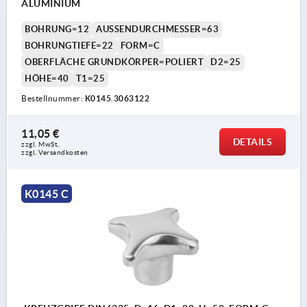
ALUMINIUM
BOHRUNG=12
AUSSENDURCHMESSER=63
BOHRUNGTIEFE=22
FORM=C
OBERFLÄCHE GRUNDKÖRPER=POLIERT
D2=25
HÖHE=40
T1=25
Bestellnummer:
K0145.3063122
11,05 €
DETAILS
zzgl. MwSt.
zzgl. Versandkosten
K0145 C