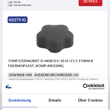
DETAILS
zzgl. MwSt.
zzgl. Versandkosten
K0279 IG
FÜNFSTERNGRIFF D=M08 D1=50 H=27,7, FORM:K
THERMOPLAST, KOMP:MESSING
GEWINDE=M8
AUSSENDURCHMESSER=50
GEWINDETIEFE=12,5
FORM=K
D2=23,5
HÖHE=27,7
H1=4,6
Bestellnummer:
K0279.5008
Zustimmung
Details
Über Cookies
2,15 €
DETAILS