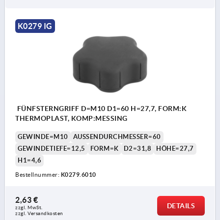
K0279 IG
FÜNFSTERNGRIFF D=M10 D1=60 H=27,7, FORM:K
THERMOPLAST, KOMP:MESSING
GEWINDE=M10
AUSSENDURCHMESSER=60
GEWINDETIEFE=12,5
FORM=K
D2=31,8
HÖHE=27,7
H1=4,6
Bestellnummer:
K0279.6010
2,63 €
DETAILS
zzgl. MwSt.
zzgl. Versandkosten