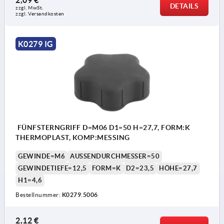
DETAILS
zzgl. MwSt.
zzgl. Versandkosten
K0279 IG
FÜNFSTERNGRIFF D=M06 D1=50 H=27,7, FORM:K
THERMOPLAST, KOMP:MESSING
GEWINDE=M6
AUSSENDURCHMESSER=50
GEWINDETIEFE=12,5
FORM=K
D2=23,5
HÖHE=27,7
H1=4,6
Bestellnummer:
K0279.5006
2,12 €