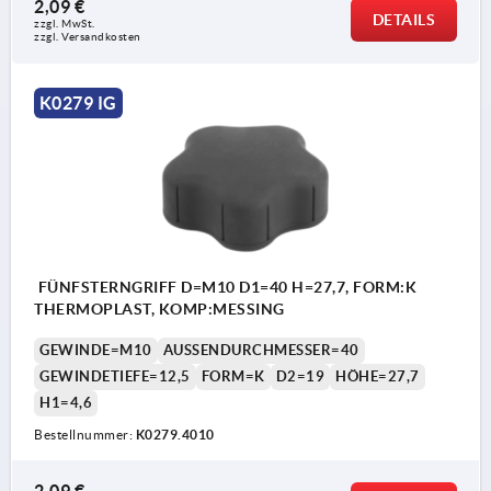
2,09 €
DETAILS
zzgl. MwSt.
zzgl. Versandkosten
K0279 IG
FÜNFSTERNGRIFF D=M10 D1=40 H=27,7, FORM:K
THERMOPLAST, KOMP:MESSING
GEWINDE=M10
AUSSENDURCHMESSER=40
GEWINDETIEFE=12,5
FORM=K
D2=19
HÖHE=27,7
H1=4,6
Bestellnummer:
K0279.4010
2,09 €