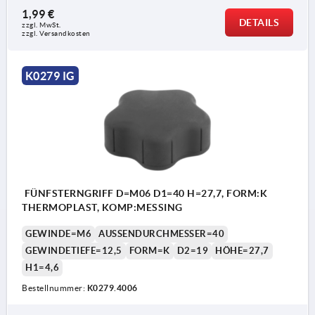
1,99 €
DETAILS
zzgl. MwSt.
zzgl. Versandkosten
K0279 IG
FÜNFSTERNGRIFF D=M06 D1=40 H=27,7, FORM:K
THERMOPLAST, KOMP:MESSING
GEWINDE=M6
AUSSENDURCHMESSER=40
GEWINDETIEFE=12,5
FORM=K
D2=19
HÖHE=27,7
H1=4,6
Bestellnummer:
K0279.4006