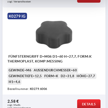
zzgl. Versandkosten
K0279 IG
FÜNFSTERNGRIFF D=M06 D1=60 H=27,7, FORM:K
THERMOPLAST, KOMP:MESSING
GEWINDE=M6
AUSSENDURCHMESSER=60
GEWINDETIEFE=12,5
FORM=K
D2=31,8
HÖHE=27,7
H1=4,6
Bestellnummer:
K0279.6006
2,58 €
DETAILS
zzgl. MwSt.
zzgl. Versandkosten