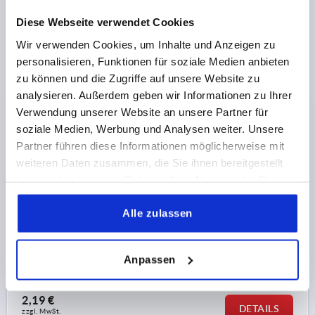
zzgl. MwSt.
zzgl. Versandkosten
Diese Webseite verwendet Cookies
Wir verwenden Cookies, um Inhalte und Anzeigen zu
K0279 IG
personalisieren, Funktionen für soziale Medien anbieten
zu können und die Zugriffe auf unsere Website zu
analysieren. Außerdem geben wir Informationen zu Ihrer
Verwendung unserer Website an unsere Partner für
soziale Medien, Werbung und Analysen weiter. Unsere
Partner führen diese Informationen möglicherweise mit
weiteren Daten zusammen, die Sie ihnen bereitgestellt
FÜNFSTERNGRIFF D=M10 D1=50 H=27,7, FORM:K
haben oder die sie im Rahmen Ihrer Nutzung der Dienste
THERMOPLAST, KOMP:MESSING
gesammelt haben.
GEWINDE=M10
AUSSENDURCHMESSER=50
Alle zulassen
GEWINDETIEFE=12,5
FORM=K
D2=23,5
HÖHE=27,7
H1=4,6
Anpassen
Bestellnummer:
K0279.5010
2,19 €
DETAILS
zzgl. MwSt.