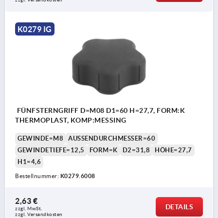
K0279 IG
FÜNFSTERNGRIFF D=M08 D1=60 H=27,7, FORM:K
THERMOPLAST, KOMP:MESSING
GEWINDE=M8
AUSSENDURCHMESSER=60
GEWINDETIEFE=12,5
FORM=K
D2=31,8
HÖHE=27,7
H1=4,6
Bestellnummer:
K0279.6008
2,63 €
DETAILS
zzgl. MwSt.
zzgl. Versandkosten