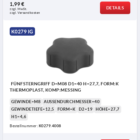
1,99 €
DETAILS
zzgl. MwSt.
zzgl. Versandkosten
K0279 IG
FÜNFSTERNGRIFF D=M08 D1=40 H=27,7, FORM:K
THERMOPLAST, KOMP:MESSING
GEWINDE=M8
AUSSENDURCHMESSER=40
GEWINDETIEFE=12,5
FORM=K
D2=19
HÖHE=27,7
H1=4,6
Bestellnummer:
K0279.4008