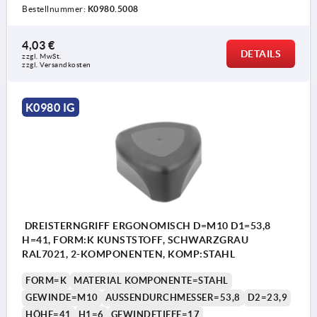
Bestellnummer:
K0980.5008
4,03 €
DETAILS
zzgl. MwSt.
zzgl. Versandkosten
K0980 IG
DREISTERNGRIFF ERGONOMISCH D=M10 D1=53,8
H=41, FORM:K KUNSTSTOFF, SCHWARZGRAU
RAL7021, 2-KOMPONENTEN, KOMP:STAHL
FORM=K
MATERIAL KOMPONENTE=STAHL
GEWINDE=M10
AUSSENDURCHMESSER=53,8
D2=23,9
HÖHE=41
H1=6
GEWINDETIEFE=17