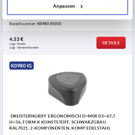
FORM=K
MATERIAL KOMPONENTE=EDELSTAHL
Anpassen
GEWINDE=M10
AUSSENDURCHMESSER=53,8
D2=23,9
HÖHE=41
H1=6
GEWINDETIEFE=17
Bestellnummer:
K0980.05010
4,53 €
DETAILS
zzgl. MwSt.
zzgl. Versandkosten
K0980 IG
DREISTERNGRIFF ERGONOMISCH D=M08 D1=67,7
H=36, FORM:K KUNSTSTOFF, SCHWARZGRAU
RAL7021, 2-KOMPONENTEN, KOMP:EDELSTAHL