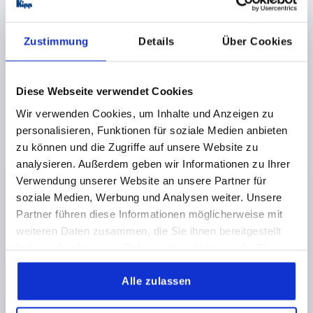
GEWINDE=M8
AUSSENDURCHMESSER=53,8
D2=23,9
HÖHE=41
H1=6
GEWINDETIEFE=17
Zustimmung
Details
Über Cookies
Bestellnummer:
K0980.05008
4,53 €
DETAILS
Diese Webseite verwendet Cookies
zzgl. MwSt.
zzgl. Versandkosten
Wir verwenden Cookies, um Inhalte und Anzeigen zu
personalisieren, Funktionen für soziale Medien anbieten
K0980 IG
zu können und die Zugriffe auf unsere Website zu
analysieren. Außerdem geben wir Informationen zu Ihrer
Verwendung unserer Website an unsere Partner für
soziale Medien, Werbung und Analysen weiter. Unsere
Partner führen diese Informationen möglicherweise mit
weiteren Daten zusammen, die Sie ihnen bereitgestellt
haben oder die sie im Rahmen Ihrer Nutzung der Dienste
DREISTERNGRIFF ERGONOMISCH D=M10 D1=53,8
gesammelt haben.
H=41, FORM:K KUNSTSTOFF, SCHWARZGRAU
Alle zulassen
RAL7021, 2-KOMPONENTEN, KOMP:EDELSTAHL