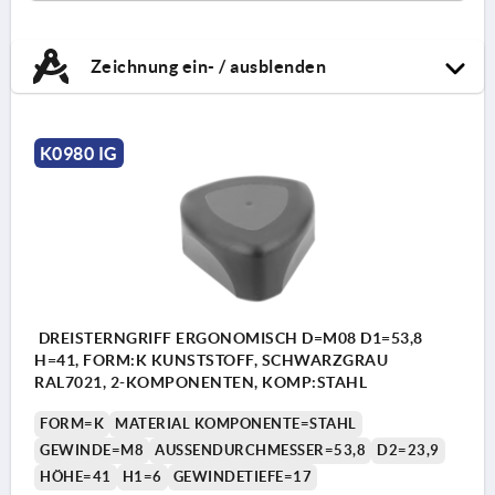
Zeichnung ein- / ausblenden
K0980 IG
DREISTERNGRIFF ERGONOMISCH D=M08 D1=53,8
H=41, FORM:K KUNSTSTOFF, SCHWARZGRAU
RAL7021, 2-KOMPONENTEN, KOMP:STAHL
FORM=K
MATERIAL KOMPONENTE=STAHL
GEWINDE=M8
AUSSENDURCHMESSER=53,8
D2=23,9
HÖHE=41
H1=6
GEWINDETIEFE=17