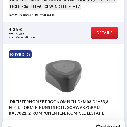
HÖHE=36
H1=6
GEWINDETIEFE=17
Bestellnummer:
K0980.6310
4,36 €
DETAILS
zzgl. MwSt.
zzgl. Versandkosten
K0980 IG
DREISTERNGRIFF ERGONOMISCH D=M08 D1=53,8
H=41, FORM:K KUNSTSTOFF, SCHWARZGRAU
RAL7021, 2-KOMPONENTEN, KOMP:EDELSTAHL
FORM=K
MATERIAL KOMPONENTE=EDELSTAHL