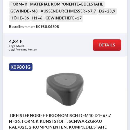
FORM=K
MATERIAL KOMPONENTE=EDELSTAHL
GEWINDE=M8
AUSSENDURCHMESSER=67,7
D2=23,9
HÖHE=36
H1=6
GEWINDETIEFE=17
Bestellnummer:
K0980.06308
4,84 €
DETAILS
zzgl. MwSt.
zzgl. Versandkosten
K0980 IG
DREISTERNGRIFF ERGONOMISCH D=M10 D1=67,7
H=36, FORM:K KUNSTSTOFF, SCHWARZGRAU
RAL7021, 2-KOMPONENTEN, KOMP:EDELSTAHL