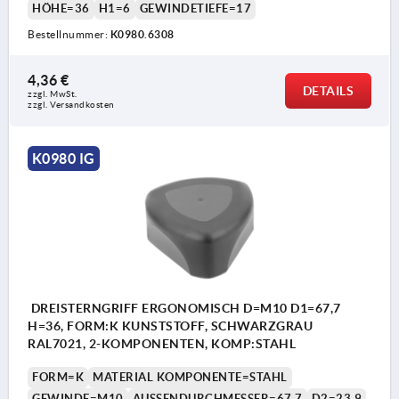
HÖHE=36
H1=6
GEWINDETIEFE=17
Bestellnummer:
K0980.6308
4,36 €
DETAILS
zzgl. MwSt.
zzgl. Versandkosten
K0980 IG
DREISTERNGRIFF ERGONOMISCH D=M10 D1=67,7
H=36, FORM:K KUNSTSTOFF, SCHWARZGRAU
RAL7021, 2-KOMPONENTEN, KOMP:STAHL
FORM=K
MATERIAL KOMPONENTE=STAHL
GEWINDE=M10
AUSSENDURCHMESSER=67,7
D2=23,9