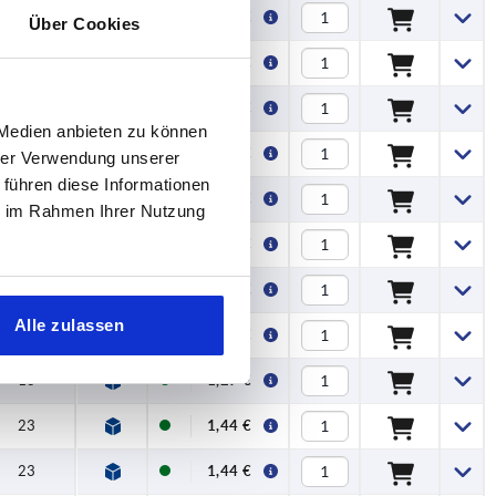
16
1,38 €
Über Cookies
23
1,85 €
19
2,85 €
 Medien anbieten zu können
19
3,15 €
hrer Verwendung unserer
 führen diese Informationen
26
3,68 €
ie im Rahmen Ihrer Nutzung
26
4,29 €
20
0,73 €
Alle zulassen
16
1,27 €
16
1,27 €
23
1,44 €
23
1,44 €