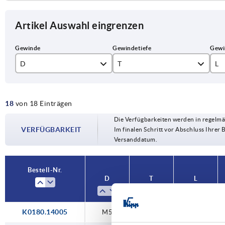
Artikel Auswahl eingrenzen
D
T
L
M5
10
15
18
von 18 Einträgen
M6
12
20
Die Verfügbarkeiten werden in regelmä
M8
20
25
VERFÜGBARKEIT
Im finalen Schritt vor Abschluss Ihrer 
Versanddatum.
M10
25
30
M12
40
Bestell-Nr.
D
T
L
K0180.14005
M5
10
—