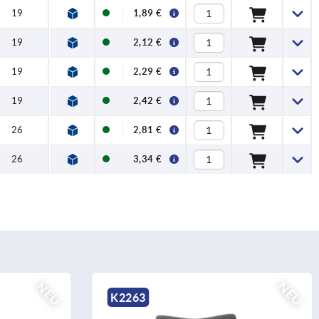
19
1,89 €
19
2,12 €
19
2,29 €
19
2,42 €
26
2,81 €
26
3,34 €
NEU
K1314