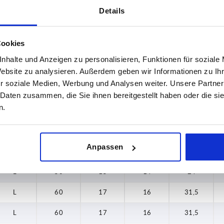
K
50
15
14
24
Details
K
60
17
16
31,5
Cookies
K
71
19,5
20
36
nhalte und Anzeigen zu personalisieren, Funktionen für soziale
K
71
19,5
20
36
Website zu analysieren. Außerdem geben wir Informationen zu I
r soziale Medien, Werbung und Analysen weiter. Unsere Partner
K
80
26
26
39,5
 Daten zusammen, die Sie ihnen bereitgestellt haben oder die s
n.
K
80
26
26
39,5
L
40
13
13
30,5
Anpassen
L
50
15
14
24
L
50
15
14
24
L
60
17
16
31,5
L
60
17
16
31,5