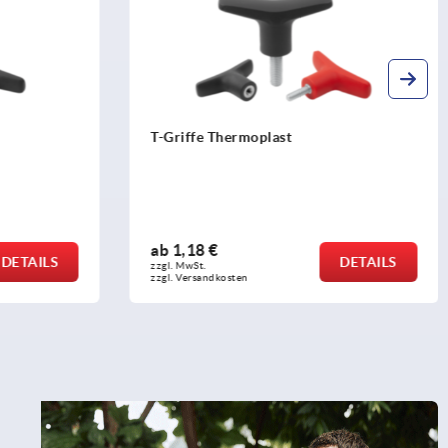
t
Flügelmuttern schmal im Hygienic
DESIGN
ab
7,94 €
DETAILS
DETAILS
zzgl. MwSt.
zzgl. Versandkosten