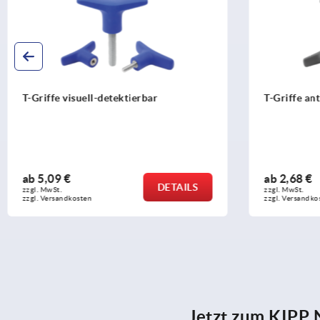
T-Griffe antibakteriell
T-Gr
ab
2,68 €
ab
2
DETAILS
zzgl. MwSt.
zzgl. 
zzgl. Versandkosten
zzgl.
Jetzt zum KIPP