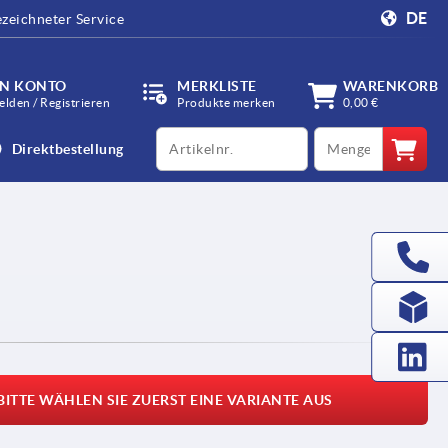
DE
zeichneter Service
IN KONTO
MERKLISTE
WARENKORB
lden / Registrieren
Produkte merken
0,00 €
productCode
qty
Direktbestellung
BITTE WÄHLEN SIE ZUERST EINE VARIANTE AUS