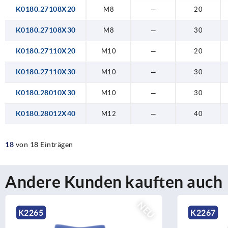
K0180.27108X20
M8
—
20
K0180.27108X30
M8
—
30
K0180.27110X20
M10
—
20
K0180.27110X30
M10
—
30
K0180.28010X30
M10
—
30
K0180.28012X40
M12
—
40
18
von 18 Einträgen
Andere Kunden kauften auch
EU
NEU
K2267
K2