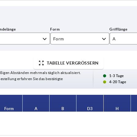
Form
A
K
40
TABELLE VERGRÖSSERN
L
50
ßigen Abständen mehrmals täglich aktualisiert.
60
1-3 Tage
Bestellung erfahren Sie das bestätigte
4-20 Tage
71
80
Form
A
B
D3
H
K
40
13
13
30,5