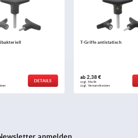
iffe antistatisch
T-Griffe Thermoplas
,38 €
ab
1,18 €
DETAILS
MwSt.
zzgl. MwSt.
 Versandkosten
zzgl. Versandkosten
 Newsletter anmelden