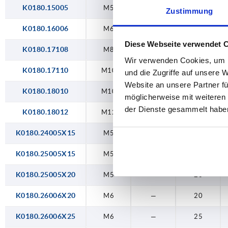
K0180.15005
M5
10
—
Zustimmung
K0180.16006
M6
12
—
Diese Webseite verwendet 
K0180.17108
M8
20
—
Wir verwenden Cookies, um I
K0180.17110
M10
20
—
und die Zugriffe auf unsere 
Website an unsere Partner fü
K0180.18010
M10
25
—
möglicherweise mit weiteren
der Dienste gesammelt habe
K0180.18012
M12
25
—
K0180.24005X15
M5
—
15
K0180.25005X15
M5
—
15
K0180.25005X20
M5
—
20
K0180.26006X20
M6
—
20
K0180.26006X25
M6
—
25