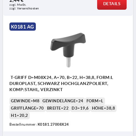
DETAILS
zzgl. MwSt.
zzgl. Versandkosten
K0181 AG
T-GRIFF D=M08X24, A=70, B=22, H=38,8, FORM:L
DUROPLAST, SCHWARZ HOCHGLANZPOLIERT,
KOMP:STAHL, VERZINKT
GEWINDE=M8
GEWINDELÄNGE=24
FORM=L
GRIFFLÄNGE=70
BREITE=22
D3=19,6
HÖHE=38,8
H1=20,2
Bestellnummer:
K0181.27008X24