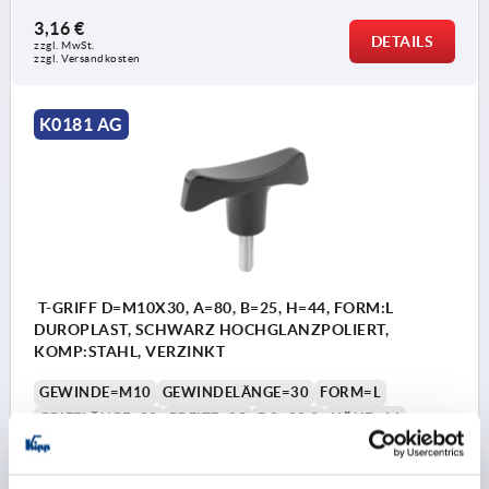
3,16 €
DETAILS
zzgl. MwSt.
zzgl. Versandkosten
K0181 AG
T-GRIFF D=M10X30, A=80, B=25, H=44, FORM:L
DUROPLAST, SCHWARZ HOCHGLANZPOLIERT,
KOMP:STAHL, VERZINKT
GEWINDE=M10
GEWINDELÄNGE=30
FORM=L
GRIFFLÄNGE=80
BREITE=25
D3=22,3
HÖHE=44
H1=23
Bestellnummer:
K0181.28010X30