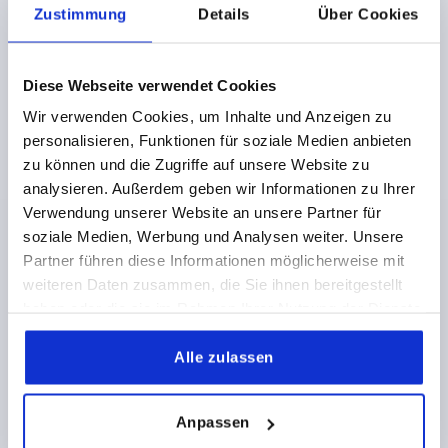
Zustimmung
Details
Über Cookies
3,16 €
DETAILS
zzgl. MwSt.
zzgl. Versandkosten
Diese Webseite verwendet Cookies
Wir verwenden Cookies, um Inhalte und Anzeigen zu
K0181 AG
personalisieren, Funktionen für soziale Medien anbieten
zu können und die Zugriffe auf unsere Website zu
analysieren. Außerdem geben wir Informationen zu Ihrer
Verwendung unserer Website an unsere Partner für
soziale Medien, Werbung und Analysen weiter. Unsere
Partner führen diese Informationen möglicherweise mit
weiteren Daten zusammen, die Sie ihnen bereitgestellt
T-GRIFF D=M10X30, A=90, B=28, H=49,6, FORM:L
haben oder die sie im Rahmen Ihrer Nutzung der Dienste
DUROPLAST, SCHWARZ HOCHGLANZPOLIERT,
gesammelt haben.
KOMP:STAHL, VERZINKT
Alle zulassen
GEWINDE=M10
GEWINDELÄNGE=30
FORM=L
GRIFFLÄNGE=90
BREITE=28
D3=25
HÖHE=49,6
H1=26
Anpassen