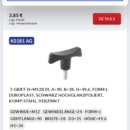
Bestellnummer:
K0181.29010X30
3,85 €
DETAILS
zzgl. MwSt.
zzgl. Versandkosten
K0181 AG
T-GRIFF D=M12X24, A=90, B=28, H=49,6, FORM:L
DUROPLAST, SCHWARZ HOCHGLANZPOLIERT,
KOMP:STAHL, VERZINKT
GEWINDE=M12
GEWINDELÄNGE=24
FORM=L
GRIFFLÄNGE=90
BREITE=28
D3=25
HÖHE=49,6
H1=26