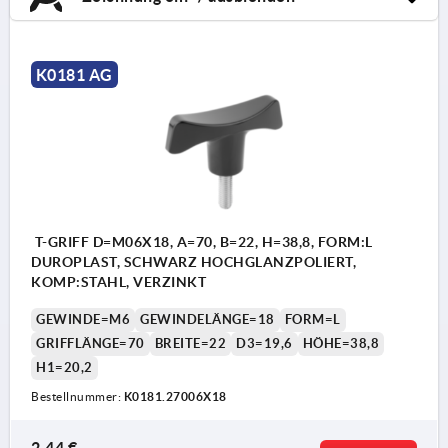
K0181 AG
T-GRIFF D=M06X18, A=70, B=22, H=38,8, FORM:L
DUROPLAST, SCHWARZ HOCHGLANZPOLIERT,
KOMP:STAHL, VERZINKT
GEWINDE=M6
GEWINDELÄNGE=18
FORM=L
GRIFFLÄNGE=70
BREITE=22
D3=19,6
HÖHE=38,8
H1=20,2
Bestellnummer:
K0181.27006X18
2,44 €