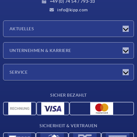
+49 (0) 74 54 / 793-33
info@kipp.com
AKTUELLES
Neuigkeiten
UNTERNEHMEN & KARRIERE
Messen
Presseberichte
Unternehmen
SERVICE
Karriere
Lieferkonditionen
SICHER BEZAHLT
CAD-Daten
Werkstoffübersicht
Für Lieferanten
SICHERHEIT & VERTRAUEN
Kontakt