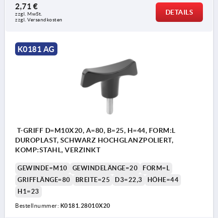
2,71 €
DETAILS
zzgl. MwSt.
zzgl. Versandkosten
K0181 AG
T-GRIFF D=M10X20, A=80, B=25, H=44, FORM:L
DUROPLAST, SCHWARZ HOCHGLANZPOLIERT,
KOMP:STAHL, VERZINKT
GEWINDE=M10
GEWINDELÄNGE=20
FORM=L
GRIFFLÄNGE=80
BREITE=25
D3=22,3
HÖHE=44
H1=23
Bestellnummer:
K0181.28010X20