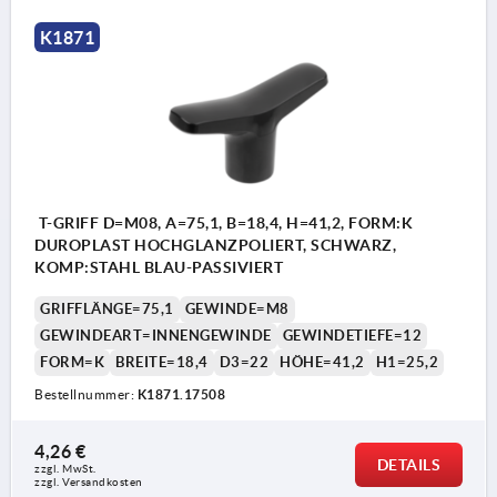
K1871
T-GRIFF D=M08, A=75,1, B=18,4, H=41,2, FORM:K
DUROPLAST HOCHGLANZPOLIERT, SCHWARZ,
KOMP:STAHL BLAU-PASSIVIERT
GRIFFLÄNGE=75,1
GEWINDE=M8
GEWINDEART=INNENGEWINDE
GEWINDETIEFE=12
FORM=K
BREITE=18,4
D3=22
HÖHE=41,2
H1=25,2
Bestellnummer:
K1871.17508
4,26 €
DETAILS
zzgl. MwSt.
zzgl. Versandkosten