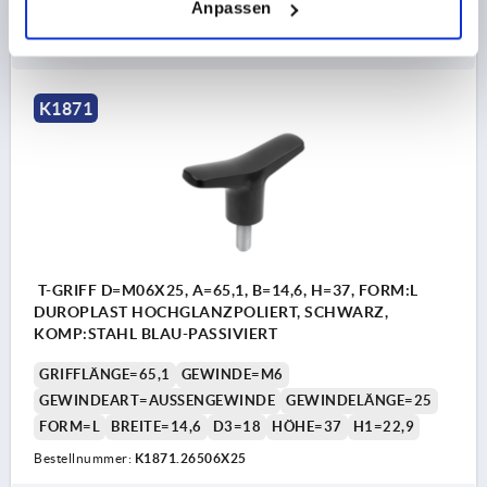
Anpassen
4,24 €
DETAILS
zzgl. MwSt.
zzgl. Versandkosten
K1871
T-GRIFF D=M06X25, A=65,1, B=14,6, H=37, FORM:L
DUROPLAST HOCHGLANZPOLIERT, SCHWARZ,
KOMP:STAHL BLAU-PASSIVIERT
GRIFFLÄNGE=65,1
GEWINDE=M6
GEWINDEART=AUSSENGEWINDE
GEWINDELÄNGE=25
FORM=L
BREITE=14,6
D3=18
HÖHE=37
H1=22,9
Bestellnummer:
K1871.26506X25