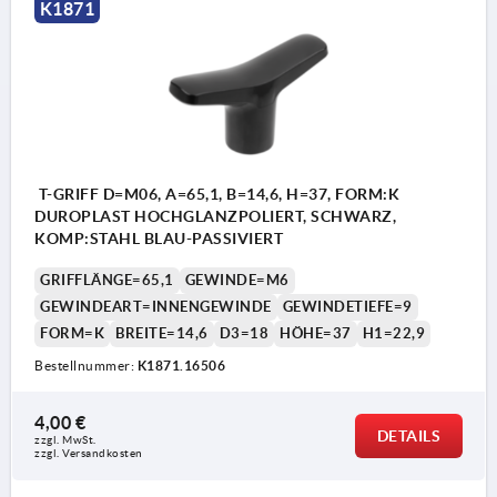
K1871
T-GRIFF D=M06, A=65,1, B=14,6, H=37, FORM:K
DUROPLAST HOCHGLANZPOLIERT, SCHWARZ,
KOMP:STAHL BLAU-PASSIVIERT
GRIFFLÄNGE=65,1
GEWINDE=M6
GEWINDEART=INNENGEWINDE
GEWINDETIEFE=9
FORM=K
BREITE=14,6
D3=18
HÖHE=37
H1=22,9
Bestellnummer:
K1871.16506
4,00 €
DETAILS
zzgl. MwSt.
zzgl. Versandkosten