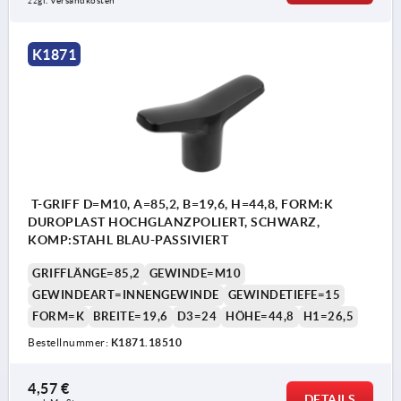
zzgl. Versandkosten
K1871
T-GRIFF D=M10, A=85,2, B=19,6, H=44,8, FORM:K
DUROPLAST HOCHGLANZPOLIERT, SCHWARZ,
KOMP:STAHL BLAU-PASSIVIERT
GRIFFLÄNGE=85,2
GEWINDE=M10
GEWINDEART=INNENGEWINDE
GEWINDETIEFE=15
FORM=K
BREITE=19,6
D3=24
HÖHE=44,8
H1=26,5
Bestellnummer:
K1871.18510
4,57 €
DETAILS