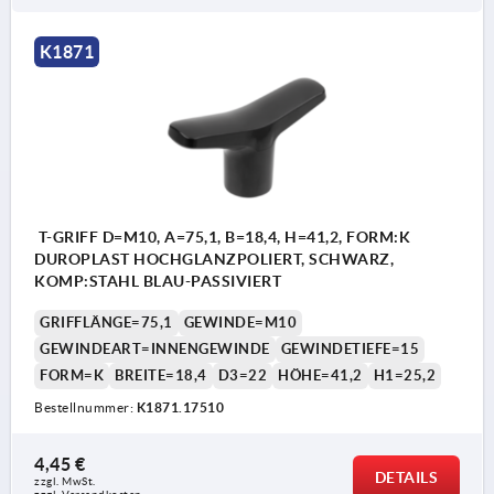
K1871
T-GRIFF D=M10, A=75,1, B=18,4, H=41,2, FORM:K
DUROPLAST HOCHGLANZPOLIERT, SCHWARZ,
KOMP:STAHL BLAU-PASSIVIERT
GRIFFLÄNGE=75,1
GEWINDE=M10
GEWINDEART=INNENGEWINDE
GEWINDETIEFE=15
FORM=K
BREITE=18,4
D3=22
HÖHE=41,2
H1=25,2
Bestellnummer:
K1871.17510
4,45 €
DETAILS
zzgl. MwSt.