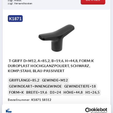
zzgl. MwSt.
zzgl. Versandkosten
K1871
T-GRIFF D=M12, A=85,2, B=19,6, H=44,8, FORM:K
DUROPLAST HOCHGLANZPOLIERT, SCHWARZ,
KOMP:STAHL BLAU-PASSIVIERT
GRIFFLÄNGE=85,2
GEWINDE=M12
GEWINDEART=INNENGEWINDE
GEWINDETIEFE=18
FORM=K
BREITE=19,6
D3=24
HÖHE=44,8
H1=26,5
Bestellnummer:
K1871.18512
4,77 €