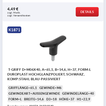
4,49 €
DETAILS
zzgl. MwSt.
zzgl. Versandkosten
K1871
T-GRIFF D=M06X40, A=65,1, B=14,6, H=37, FORM:L
DUROPLAST HOCHGLANZPOLIERT, SCHWARZ,
KOMP:STAHL BLAU-PASSIVIERT
GRIFFLÄNGE=65,1
GEWINDE=M6
GEWINDEART=AUSSENGEWINDE
GEWINDELÄNGE=40
FORM=L
BREITE=14,6
D3=18
HÖHE=37
H1=22,9