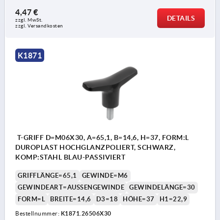
4,47 €
DETAILS
zzgl. MwSt.
zzgl. Versandkosten
K1871
T-GRIFF D=M06X30, A=65,1, B=14,6, H=37, FORM:L
DUROPLAST HOCHGLANZPOLIERT, SCHWARZ,
KOMP:STAHL BLAU-PASSIVIERT
GRIFFLÄNGE=65,1
GEWINDE=M6
GEWINDEART=AUSSENGEWINDE
GEWINDELÄNGE=30
FORM=L
BREITE=14,6
D3=18
HÖHE=37
H1=22,9
Bestellnummer:
K1871.26506X30