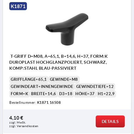
K1871
T-GRIFF D=M08, A=65,1, B=14,6, H=37, FORM:K
DUROPLAST HOCHGLANZPOLIERT, SCHWARZ,
KOMP:STAHL BLAU-PASSIVIERT
GRIFFLÄNGE=65,1
GEWINDE=M8
GEWINDEART=INNENGEWINDE
GEWINDETIEFE=12
FORM=K
BREITE=14,6
D3=18
HÖHE=37
H1=22,9
Bestellnummer:
K1871.16508
4,10 €
DETAILS
zzgl. MwSt.
zzgl. Versandkosten