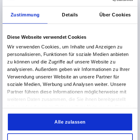
DETAILS
zzgl. MwSt.
zzgl. Versandkosten
Zustimmung
Details
Über Cookies
K1871
Diese Webseite verwendet Cookies
Wir verwenden Cookies, um Inhalte und Anzeigen zu
personalisieren, Funktionen für soziale Medien anbieten
zu können und die Zugriffe auf unsere Website zu
analysieren. Außerdem geben wir Informationen zu Ihrer
Verwendung unserer Website an unsere Partner für
T-GRIFF D=M06X20, A=65,1, B=14,6, H=37, FORM:L
soziale Medien, Werbung und Analysen weiter. Unsere
DUROPLAST HOCHGLANZPOLIERT, SCHWARZ,
Partner führen diese Informationen möglicherweise mit
KOMP:STAHL BLAU-PASSIVIERT
weiteren Daten zusammen, die Sie ihnen bereitgestellt
GRIFFLÄNGE=65,1
GEWINDE=M6
haben oder die sie im Rahmen Ihrer Nutzung der Dienste
GEWINDEART=AUSSENGEWINDE
GEWINDELÄNGE=20
gesammelt haben.
FORM=L
BREITE=14,6
D3=18
HÖHE=37
H1=22,9
Alle zulassen
Bestellnummer:
K1871.26506X20