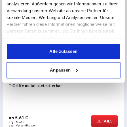
analysieren. Außerdem geben wir Informationen zu Ihrer
Verwendung unserer Website an unsere Partner für
soziale Medien, Werbung und Analysen weiter. Unsere
Andere Kunden kauften auch
Partner führen diese Informationen möglicherweise mit
weiteren Daten zusammen, die Sie ihnen bereitgestellt
NEU
haben oder die sie im Rahmen Ihrer Nutzung der Dienste
K2264
gesammelt haben.
Alle zulassen
Anpassen
T-Griffe metall-detektierbar
ab
5,61 €
DETAILS
zzgl. MwSt.
zzgl. Versandkosten