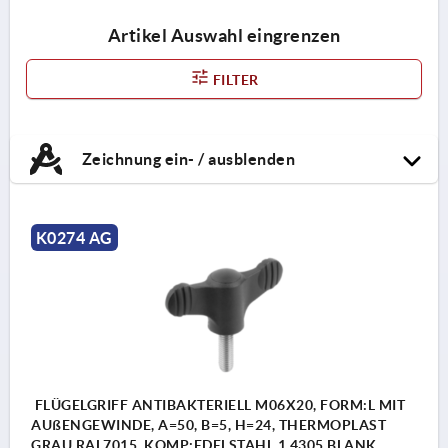
Artikel Auswahl eingrenzen
FILTER
Zeichnung ein- / ausblenden
K0274 AG
FLÜGELGRIFF ANTIBAKTERIELL M06X20, FORM:L MIT
AUßENGEWINDE, A=50, B=5, H=24, THERMOPLAST
GRAU RAL7015, KOMP:EDELSTAHL 1.4305 BLANK