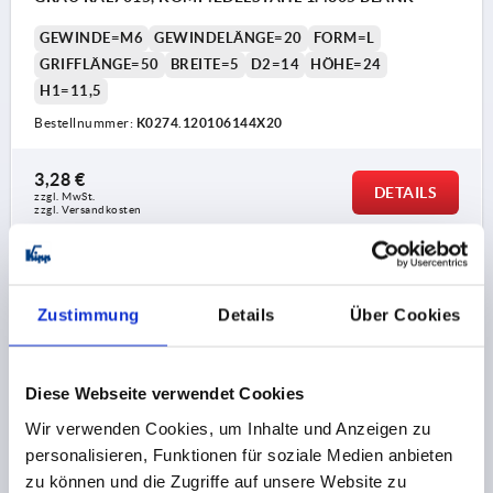
GEWINDE=M6
GEWINDELÄNGE=20
FORM=L
GRIFFLÄNGE=50
BREITE=5
D2=14
HÖHE=24
H1=11,5
Bestellnummer:
K0274.120106144X20
3,28 €
DETAILS
zzgl. MwSt.
zzgl. Versandkosten
PRODUKTDETAILS
Zustimmung
Details
Über Cookies
CAD
Diese Webseite verwendet Cookies
DOWNLOADS
Wir verwenden Cookies, um Inhalte und Anzeigen zu
personalisieren, Funktionen für soziale Medien anbieten
zu können und die Zugriffe auf unsere Website zu