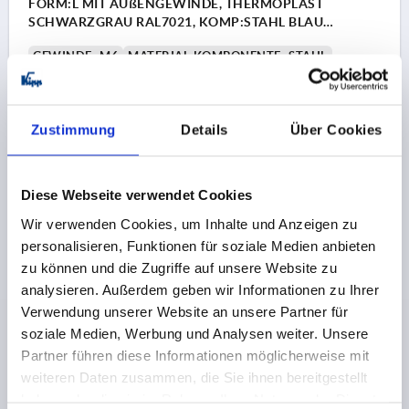
FORM:L MIT AUßENGEWINDE, THERMOPLAST
SCHWARZGRAU RAL7021, KOMP:STAHL BLAU
PASSIVIERT
GEWINDE=M6
MATERIAL KOMPONENTE=STAHL
GEWINDELÄNGE=15
FORM=L
GRIFFLÄNGE=28
BREITE=13
D2=12
HÖHE=15
H1=13,3
H2=2,3
Bestellnummer:
K0274.006X15
Zustimmung
Details
Über Cookies
0,61 €
DETAILS
zzgl. MwSt.
Diese Webseite verwendet Cookies
zzgl. Versandkosten
Wir verwenden Cookies, um Inhalte und Anzeigen zu
personalisieren, Funktionen für soziale Medien anbieten
K0274 AG
zu können und die Zugriffe auf unsere Website zu
analysieren. Außerdem geben wir Informationen zu Ihrer
Verwendung unserer Website an unsere Partner für
soziale Medien, Werbung und Analysen weiter. Unsere
Partner führen diese Informationen möglicherweise mit
weiteren Daten zusammen, die Sie ihnen bereitgestellt
haben oder die sie im Rahmen Ihrer Nutzung der Dienste
FLÜGELGRIFF MINIWING D=M06X20 A=28, H=15,