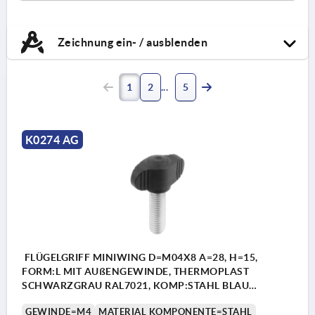
Zeichnung ein- / ausblenden
1
2
5
K0274 AG
FLÜGELGRIFF MINIWING D=M04X8 A=28, H=15,
FORM:L MIT AUßENGEWINDE, THERMOPLAST
SCHWARZGRAU RAL7021, KOMP:STAHL BLAU
PASSIVIERT
GEWINDE=M4
MATERIAL KOMPONENTE=STAHL