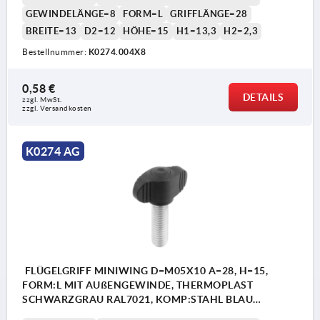
GEWINDELÄNGE=8
FORM=L
GRIFFLÄNGE=28
BREITE=13
D2=12
HÖHE=15
H1=13,3
H2=2,3
Bestellnummer:
K0274.004X8
0,58 €
DETAILS
zzgl. MwSt.
zzgl. Versandkosten
K0274 AG
FLÜGELGRIFF MINIWING D=M05X10 A=28, H=15,
FORM:L MIT AUßENGEWINDE, THERMOPLAST
SCHWARZGRAU RAL7021, KOMP:STAHL BLAU
PASSIVIERT