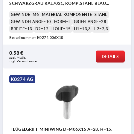
SCHWARZGRAU RAL7021, KOMP:STAHL BLAU
PASSIVIERT
GEWINDE=M6
MATERIAL KOMPONENTE=STAHL
GEWINDELÄNGE=10
FORM=L
GRIFFLÄNGE=28
BREITE=13
D2=12
HÖHE=15
H1=13,3
H2=2,3
Bestellnummer:
K0274.006X10
0,58 €
DETAILS
zzgl. MwSt.
zzgl. Versandkosten
K0274 AG
FLÜGELGRIFF MINIWING D=M06X15 A=28, H=15,