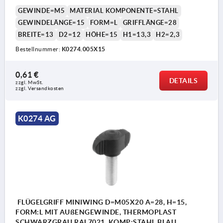
PASSIVIERT
GEWINDE=M5
MATERIAL KOMPONENTE=STAHL
GEWINDELÄNGE=15
FORM=L
GRIFFLÄNGE=28
BREITE=13
D2=12
HÖHE=15
H1=13,3
H2=2,3
Bestellnummer:
K0274.005X15
0,61 €
DETAILS
zzgl. MwSt.
zzgl. Versandkosten
K0274 AG
FLÜGELGRIFF MINIWING D=M05X20 A=28, H=15,
FORM:L MIT AUßENGEWINDE, THERMOPLAST
SCHWARZGRAU RAL7021, KOMP:STAHL BLAU