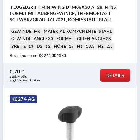
FLÜGELGRIFF MINIWING D=M06X30 A=28, H=15,
FORM:L MIT AUßENGEWINDE, THERMOPLAST
SCHWARZGRAU RAL7021, KOMP:STAHL BLAU
PASSIVIERT
GEWINDE=M6
MATERIAL KOMPONENTE=STAHL
GEWINDELÄNGE=30
FORM=L
GRIFFLÄNGE=28
BREITE=13
D2=12
HÖHE=15
H1=13,3
H2=2,3
Bestellnummer:
K0274.006X30
0,70 €
DETAILS
zzgl. MwSt.
zzgl. Versandkosten
K0274 AG