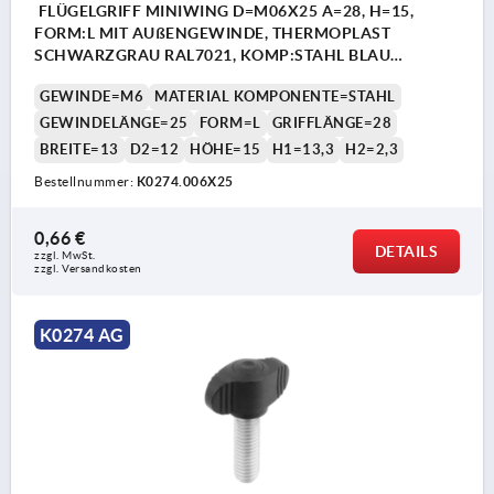
FLÜGELGRIFF MINIWING D=M06X25 A=28, H=15,
FORM:L MIT AUßENGEWINDE, THERMOPLAST
SCHWARZGRAU RAL7021, KOMP:STAHL BLAU
PASSIVIERT
GEWINDE=M6
MATERIAL KOMPONENTE=STAHL
GEWINDELÄNGE=25
FORM=L
GRIFFLÄNGE=28
BREITE=13
D2=12
HÖHE=15
H1=13,3
H2=2,3
Bestellnummer:
K0274.006X25
0,66 €
DETAILS
zzgl. MwSt.
zzgl. Versandkosten
K0274 AG