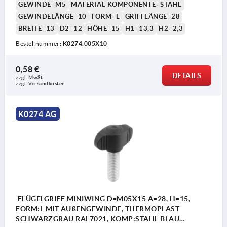
GEWINDE=M5
MATERIAL KOMPONENTE=STAHL
GEWINDELÄNGE=10
FORM=L
GRIFFLÄNGE=28
BREITE=13
D2=12
HÖHE=15
H1=13,3
H2=2,3
Bestellnummer:
K0274.005X10
0,58 €
DETAILS
zzgl. MwSt.
zzgl. Versandkosten
K0274 AG
FLÜGELGRIFF MINIWING D=M05X15 A=28, H=15,
FORM:L MIT AUßENGEWINDE, THERMOPLAST
SCHWARZGRAU RAL7021, KOMP:STAHL BLAU