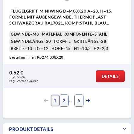
FLÜGELGRIFF MINIWING D=M08X20 A=28, H=15,
FORM:L MIT AUßENGEWINDE, THERMOPLAST
SCHWARZGRAU RAL7021, KOMP:STAHL BLAU
PASSIVIERT
GEWINDE=M8
MATERIAL KOMPONENTE=STAHL
GEWINDELÄNGE=20
FORM=L
GRIFFLÄNGE=28
BREITE=13
D2=12
HÖHE=15
H1=13,3
H2=2,3
Bestellnummer:
K0274.008X20
0,62 €
DETAILS
zzgl. MwSt.
zzgl. Versandkosten
1
2
5
PRODUKTDETAILS