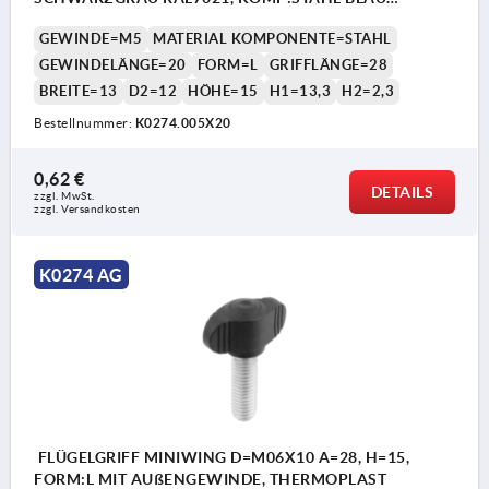
PASSIVIERT
GEWINDE=M5
MATERIAL KOMPONENTE=STAHL
GEWINDELÄNGE=20
FORM=L
GRIFFLÄNGE=28
BREITE=13
D2=12
HÖHE=15
H1=13,3
H2=2,3
Bestellnummer:
K0274.005X20
0,62 €
DETAILS
zzgl. MwSt.
zzgl. Versandkosten
K0274 AG
FLÜGELGRIFF MINIWING D=M06X10 A=28, H=15,
FORM:L MIT AUßENGEWINDE, THERMOPLAST