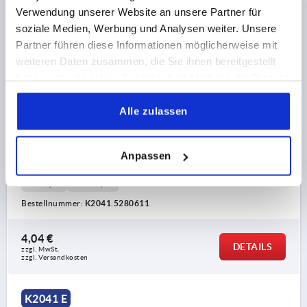
Verwendung unserer Website an unsere Partner für
soziale Medien, Werbung und Analysen weiter. Unsere
Partner führen diese Informationen möglicherweise mit
weiteren Daten zusammen, die Sie ihnen bereitgestellt
FLÜGELGRIFF MINIWING D=M06, T=9, H=15, FORM:E
haben oder die sie im Rahmen Ihrer Nutzung der Dienste
MIT GEWINDESACKLOCH, EDELSTAHL 1.4308
GESTRAHLT
gesammelt haben.
Alle zulassen
GEWINDE=M6
GEWINDETIEFE=9
FORM=E
STAHLSCHLÜSSEL GRUNDKÖRPER=1.4308
OBERFLÄCHE GRUNDKÖRPER=GESTRAHLT
Anpassen
GRIFFLÄNGE=28
BREITE=13
D2=11,8
HÖHE=15
H1=2,25
H2=13,25
Bestellnummer:
K2041.5280611
4,04 €
DETAILS
zzgl. MwSt.
zzgl. Versandkosten
K2041 E