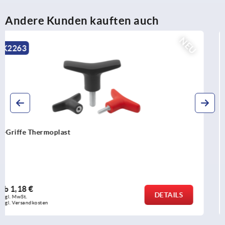
Andere Kunden kauften auch
NEU
K2266
T-Griffe antistatisch
ab
2,38 €
DETAILS
zzgl. MwSt.
zzgl. Versandkosten