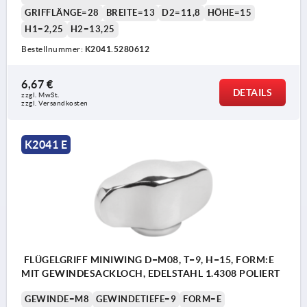
GRIFFLÄNGE=28
BREITE=13
D2=11,8
HÖHE=15
H1=2,25
H2=13,25
Bestellnummer:
K2041.5280612
6,67 €
DETAILS
zzgl. MwSt.
zzgl. Versandkosten
K2041 E
FLÜGELGRIFF MINIWING D=M08, T=9, H=15, FORM:E
MIT GEWINDESACKLOCH, EDELSTAHL 1.4308 POLIERT
GEWINDE=M8
GEWINDETIEFE=9
FORM=E