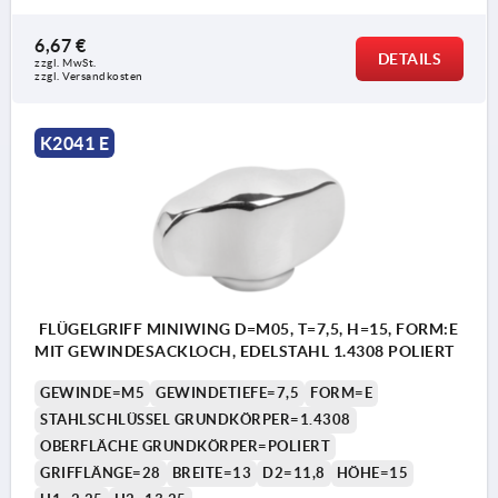
6,67 €
DETAILS
zzgl. MwSt.
zzgl. Versandkosten
K2041 E
FLÜGELGRIFF MINIWING D=M05, T=7,5, H=15, FORM:E
MIT GEWINDESACKLOCH, EDELSTAHL 1.4308 POLIERT
GEWINDE=M5
GEWINDETIEFE=7,5
FORM=E
STAHLSCHLÜSSEL GRUNDKÖRPER=1.4308
OBERFLÄCHE GRUNDKÖRPER=POLIERT
GRIFFLÄNGE=28
BREITE=13
D2=11,8
HÖHE=15