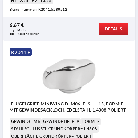
H1=2,25
H2=13,25
Bestellnummer:
K2041.5280512
6,67 €
DETAILS
zzgl. MwSt.
zzgl. Versandkosten
K2041 E
FLÜGELGRIFF MINIWING D=M06, T=9, H=15, FORM:E
MIT GEWINDESACKLOCH, EDELSTAHL 1.4308 POLIERT
GEWINDE=M6
GEWINDETIEFE=9
FORM=E
STAHLSCHLÜSSEL GRUNDKÖRPER=1.4308
OBERFLÄCHE GRUNDKÖRPER=POLIERT