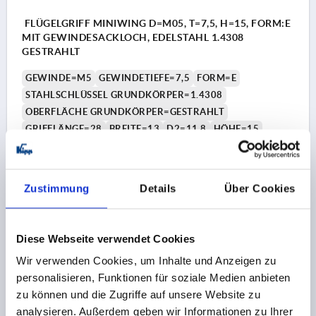
FLÜGELGRIFF MINIWING D=M05, T=7,5, H=15, FORM:E
MIT GEWINDESACKLOCH, EDELSTAHL 1.4308
GESTRAHLT
GEWINDE=M5
GEWINDETIEFE=7,5
FORM=E
STAHLSCHLÜSSEL GRUNDKÖRPER=1.4308
OBERFLÄCHE GRUNDKÖRPER=GESTRAHLT
GRIFFLÄNGE=28
BREITE=13
D2=11,8
HÖHE=15
H1=2,25
H2=13,25
Bestellnummer:
K2041.5280511
Zustimmung
Details
Über Cookies
4,04 €
DETAILS
zzgl. MwSt.
zzgl. Versandkosten
Diese Webseite verwendet Cookies
Wir verwenden Cookies, um Inhalte und Anzeigen zu
K2041 E
personalisieren, Funktionen für soziale Medien anbieten
zu können und die Zugriffe auf unsere Website zu
analysieren. Außerdem geben wir Informationen zu Ihrer