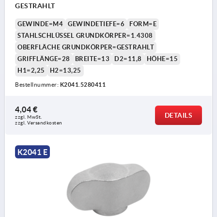
GESTRAHLT
GEWINDE=M4
GEWINDETIEFE=6
FORM=E
STAHLSCHLÜSSEL GRUNDKÖRPER=1.4308
OBERFLÄCHE GRUNDKÖRPER=GESTRAHLT
GRIFFLÄNGE=28
BREITE=13
D2=11,8
HÖHE=15
H1=2,25
H2=13,25
Bestellnummer:
K2041.5280411
4,04 €
DETAILS
zzgl. MwSt.
zzgl. Versandkosten
K2041 E