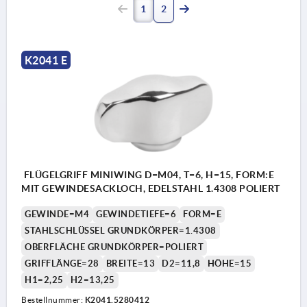
1
2
K2041 E
FLÜGELGRIFF MINIWING D=M04, T=6, H=15, FORM:E
MIT GEWINDESACKLOCH, EDELSTAHL 1.4308 POLIERT
GEWINDE=M4
GEWINDETIEFE=6
FORM=E
STAHLSCHLÜSSEL GRUNDKÖRPER=1.4308
OBERFLÄCHE GRUNDKÖRPER=POLIERT
GRIFFLÄNGE=28
BREITE=13
D2=11,8
HÖHE=15
H1=2,25
H2=13,25
Bestellnummer:
K2041.5280412