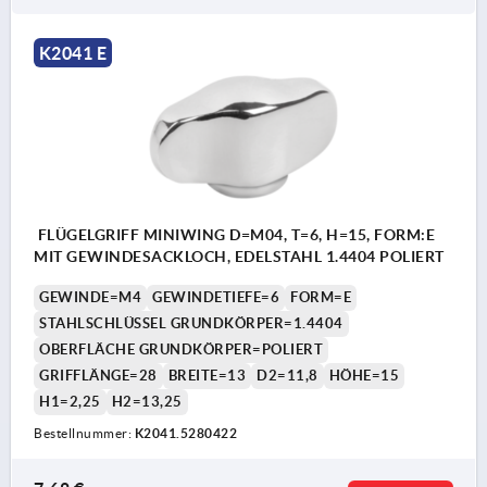
K2041 E
FLÜGELGRIFF MINIWING D=M04, T=6, H=15, FORM:E
MIT GEWINDESACKLOCH, EDELSTAHL 1.4404 POLIERT
GEWINDE=M4
GEWINDETIEFE=6
FORM=E
STAHLSCHLÜSSEL GRUNDKÖRPER=1.4404
OBERFLÄCHE GRUNDKÖRPER=POLIERT
GRIFFLÄNGE=28
BREITE=13
D2=11,8
HÖHE=15
H1=2,25
H2=13,25
Bestellnummer:
K2041.5280422