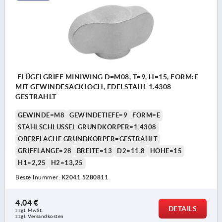
FLÜGELGRIFF MINIWING D=M08, T=9, H=15, FORM:E
MIT GEWINDESACKLOCH, EDELSTAHL 1.4308
GESTRAHLT
GEWINDE=M8
GEWINDETIEFE=9
FORM=E
STAHLSCHLÜSSEL GRUNDKÖRPER=1.4308
OBERFLÄCHE GRUNDKÖRPER=GESTRAHLT
GRIFFLÄNGE=28
BREITE=13
D2=11,8
HÖHE=15
H1=2,25
H2=13,25
Bestellnummer:
K2041.5280811
4,04 €
DETAILS
zzgl. MwSt.
zzgl. Versandkosten