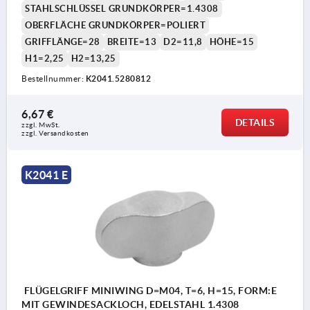
STAHLSCHLÜSSEL GRUNDKÖRPER=1.4308
OBERFLÄCHE GRUNDKÖRPER=POLIERT
GRIFFLÄNGE=28
BREITE=13
D2=11,8
HÖHE=15
H1=2,25
H2=13,25
Bestellnummer:
K2041.5280812
6,67 €
DETAILS
zzgl. MwSt.
zzgl. Versandkosten
K2041 E
FLÜGELGRIFF MINIWING D=M04, T=6, H=15, FORM:E
MIT GEWINDESACKLOCH, EDELSTAHL 1.4308