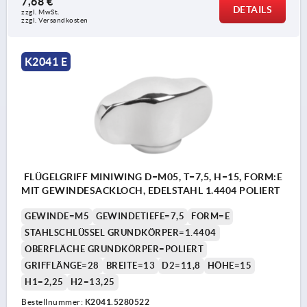
7,68 €
DETAILS
zzgl. MwSt.
zzgl. Versandkosten
K2041 E
FLÜGELGRIFF MINIWING D=M05, T=7,5, H=15, FORM:E
MIT GEWINDESACKLOCH, EDELSTAHL 1.4404 POLIERT
GEWINDE=M5
GEWINDETIEFE=7,5
FORM=E
STAHLSCHLÜSSEL GRUNDKÖRPER=1.4404
OBERFLÄCHE GRUNDKÖRPER=POLIERT
GRIFFLÄNGE=28
BREITE=13
D2=11,8
HÖHE=15
H1=2,25
H2=13,25
Bestellnummer:
K2041.5280522