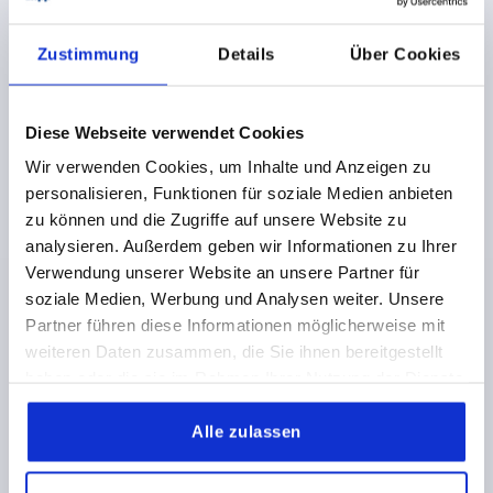
Zustimmung
Details
Über Cookies
Bolzen mit Einstich für Wellensicherung passend für
Gabelköpfe
Diese Webseite verwendet Cookies
ab
0,50 €
Wir verwenden Cookies, um Inhalte und Anzeigen zu
DETAILS
zzgl. MwSt.
personalisieren, Funktionen für soziale Medien anbieten
zzgl. Versandkosten
zu können und die Zugriffe auf unsere Website zu
analysieren. Außerdem geben wir Informationen zu Ihrer
Verwendung unserer Website an unsere Partner für
K1455
soziale Medien, Werbung und Analysen weiter. Unsere
Partner führen diese Informationen möglicherweise mit
weiteren Daten zusammen, die Sie ihnen bereitgestellt
haben oder die sie im Rahmen Ihrer Nutzung der Dienste
gesammelt haben.
Alle zulassen
Bolzen mit Einstich für Sicherungsring passend für
Gabelköpfe