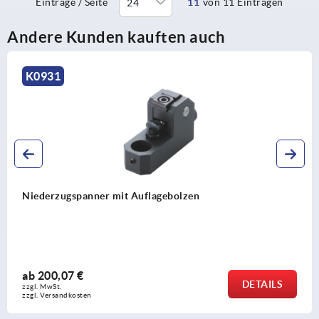
Einträge / Seite
11
von 11 Einträgen
Andere Kunden kauften auch
K1386
Niederzugspanner Stahl, für T-Nuten
ab
134,61 €
S
DETAI
zzgl. MwSt.
zzgl. Versandkosten