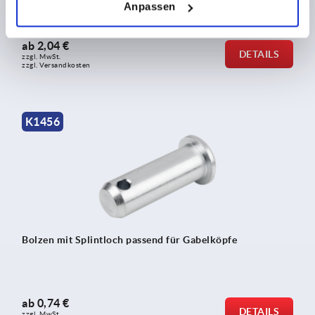
Anpassen
ab
2,04 €
DETAILS
zzgl. MwSt.
zzgl. Versandkosten
K1456
Bolzen mit Splintloch passend für Gabelköpfe
ab
0,74 €
DETAILS
zzgl. MwSt.