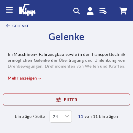
GELENKE
Gelenke
Im Maschinen-, Fahrzeugbau sowie in der Transporttechnik
ermöglichen Gelenke die Übertragung und Umlenkung von
Drehbewegungen, Drehmomenten von Wellen und Kräften.
Neben Gabelköpfen und Gabelgelenken beinhaltet diese
Gruppe auch Schnellsteckkupplungen, Winkelgelenke,
Mehr anzeigen
Axialgelenke.
FILTER
Einträge / Seite
11
von 11 Einträgen