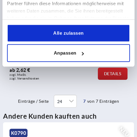
Partner führen diese Informationen möglicherweise mit
weiteren Daten zusammen, die Sie ihnen bereitgestellt
haben oder die sie im Rahmen Ihrer Nutzung der Dienste
gesammelt haben.
Alle zulassen
Entlüftungsschrauben mit Rückschlagventil und
Ölmessstab
Anpassen
ab
2,62 €
DETAILS
zzgl. MwSt.
zzgl. Versandkosten
Einträge / Seite
7
von 7 Einträgen
Andere Kunden kauften auch
NEU
K0791