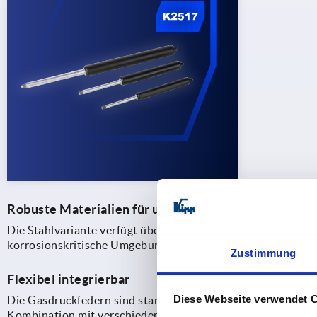
Robuste Materialien für unterschiedliche Einsatzbe
Die Stahlvariante verfügt über ein Druckrohr aus Stahl und
korrosionskritische Umgebungen bietet KIPP eine Edelstahl
Zustimmung
Flexibel integrierbar
Diese Webseite verwendet 
Die Gasdruckfedern sind standardmäßig mit Kolbenstang
Kombination mit verschiedenen Anschluss- und Beschlagteile