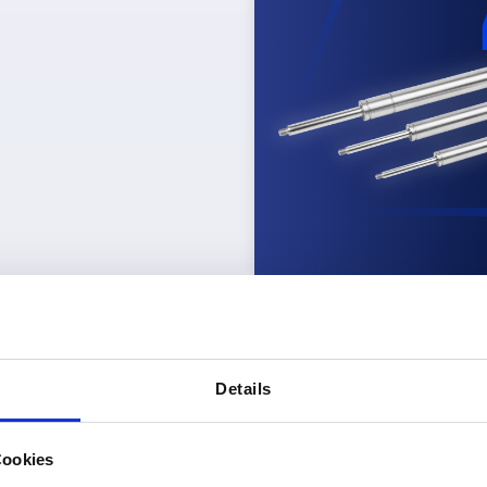
reiche
 eine hartverchromte Kolbenstange und eignet sich besonders 
ausführung mit Druckrohr aus Edelstahl 1.4301 und Kolbenst
Details
Cookies
endurchmessern von
6 bis 14 mm
und Hüben von
40 bis 400 m
n aus Stahl oder Edelstahl und erleichtern die Integration i