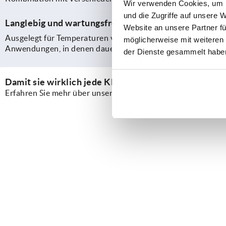
Wir verwenden Cookies, um I
und die Zugriffe auf unsere 
Langlebig und wartungsfrei
Website an unsere Partner fü
Ausgelegt für Temperaturen von
-20 °C bis +80 °C
, arbeite
möglicherweise mit weiteren
Anwendungen, in denen dauerhaft kontrollierte Bewegungsab
der Dienste gesammelt habe
Damit sie wirklich jede Klappe halten 🤐⚙️
Erfahren Sie mehr über unsere Gasdruckfedern im Video.