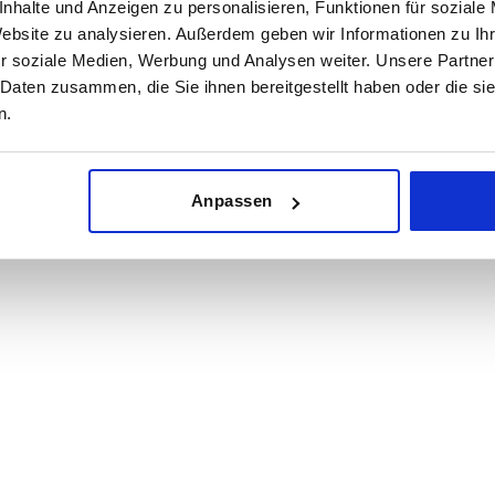
nhalte und Anzeigen zu personalisieren, Funktionen für soziale
Website zu analysieren. Außerdem geben wir Informationen zu I
r soziale Medien, Werbung und Analysen weiter. Unsere Partner
n die Gasdruckfedern über ihre gesamte Lebensdauer wartungsfr
 Daten zusammen, die Sie ihnen bereitgestellt haben oder die s
läufe und eine hohe Betriebssicherheit gefordert sind.
n.
Anpassen