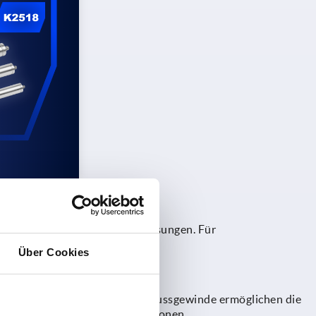
für wirtschaftliche Industrielösungen. Für
ange aus Edelstahl 1.4305 an.
Über Cookies
m
erhältlich. Beidseitige Anschlussgewinde ermöglichen die
n unterschiedlichste Konstruktionen.