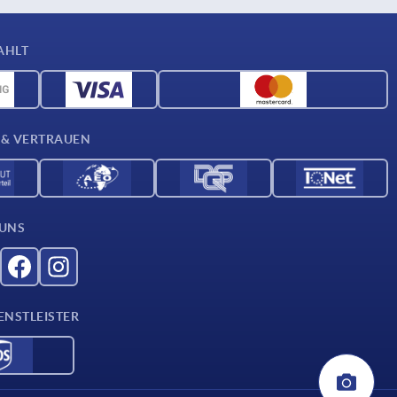
AHLT
 & VERTRAUEN
 UNS
ENSTLEISTER