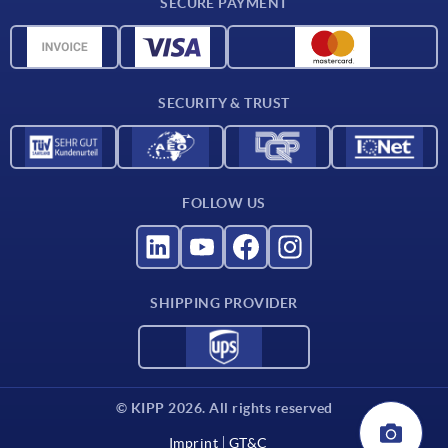
SECURE PAYMENT
CAD data
Material overview
For suppliers
SECURITY & TRUST
Contact
FOLLOW US
SHIPPING PROVIDER
© KIPP 2026. All rights reserved
Imprint
GT&C