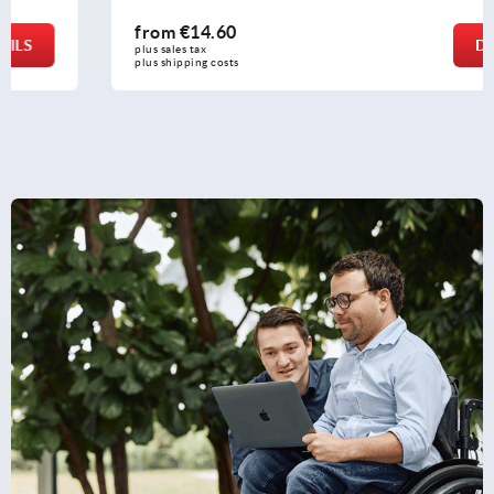
from
€14.60
DETAILS
plus sales tax 
plus shipping costs