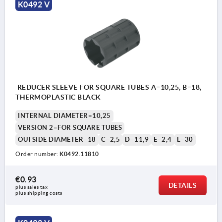
K0492 V
REDUCER SLEEVE FOR SQUARE TUBES A=10,25, B=18,
THERMOPLASTIC BLACK
INTERNAL DIAMETER=10,25
VERSION 2=FOR SQUARE TUBES
OUTSIDE DIAMETER=18
C=2,5
D=11,9
E=2,4
L=30
Order number:
K0492.11810
€0.93
DETAILS
plus sales tax 
plus shipping costs