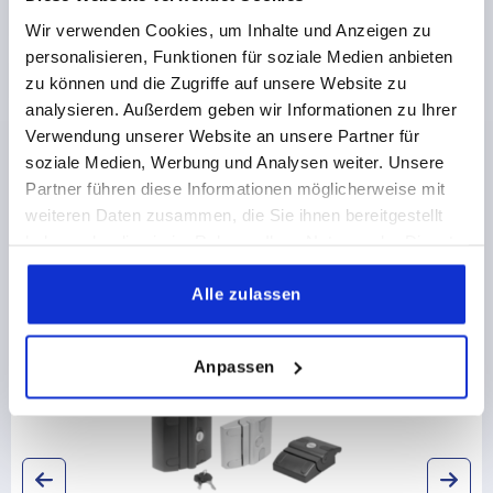
PRODUCT DETAILS
Wir verwenden Cookies, um Inhalte und Anzeigen zu
personalisieren, Funktionen für soziale Medien anbieten
CAD
zu können und die Zugriffe auf unsere Website zu
analysieren. Außerdem geben wir Informationen zu Ihrer
Verwendung unserer Website an unsere Partner für
DOWNLOADS
soziale Medien, Werbung und Analysen weiter. Unsere
Partner führen diese Informationen möglicherweise mit
weiteren Daten zusammen, die Sie ihnen bereitgestellt
haben oder die sie im Rahmen Ihrer Nutzung der Dienste
gesammelt haben.
Alle zulassen
Discover our product range
K1497
Anpassen