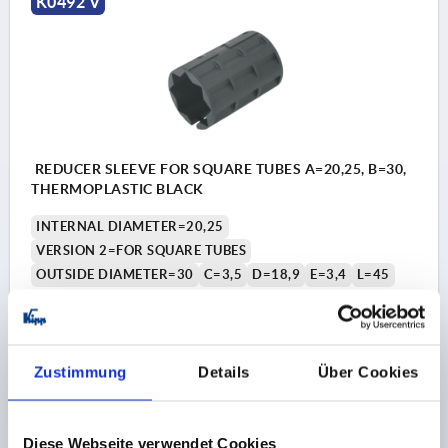
K0492 V
REDUCER SLEEVE FOR SQUARE TUBES A=20,25, B=30,
THERMOPLASTIC BLACK
INTERNAL DIAMETER=20,25
VERSION 2=FOR SQUARE TUBES
OUTSIDE DIAMETER=30
C=3,5
D=18,9
E=3,4
L=45
Order number:
K0492.13020
€1.38
DETAILS
Zustimmung
Details
Über Cookies
plus sales tax 
plus shipping costs
Diese Webseite verwendet Cookies