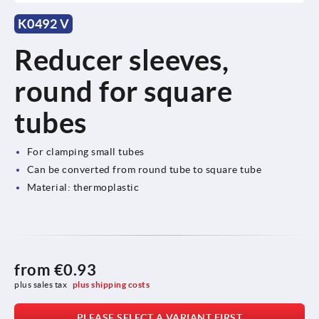
K0492 V
Reducer sleeves,
round for square
tubes
For clamping small tubes
Can be converted from round tube to square tube
Material: thermoplastic
from
€0.93
plus sales tax 
plus shipping costs
PLEASE SELECT A VARIANT FIRST