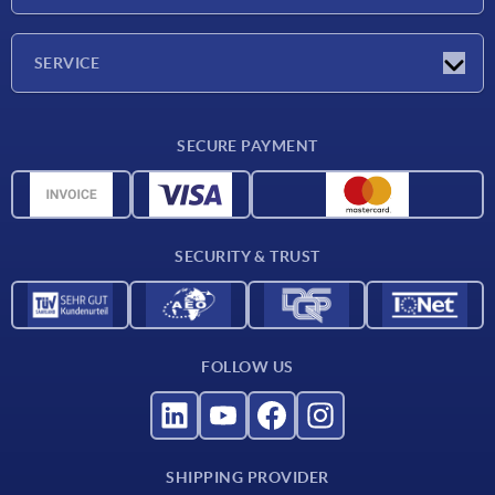
Exhibitions
Press Reports
Company
SERVICE
Career
Delivery conditions
SECURE PAYMENT
CAD data
Material overview
For suppliers
SECURITY & TRUST
Contact
FOLLOW US
SHIPPING PROVIDER