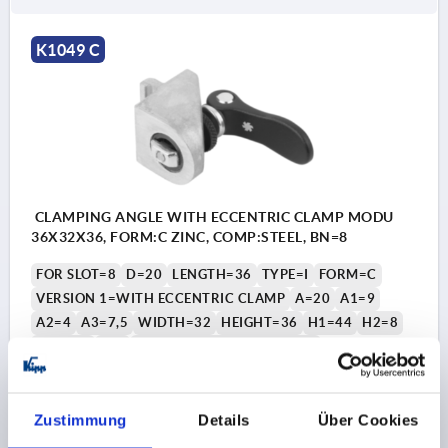
K1049 C
CLAMPING ANGLE WITH ECCENTRIC CLAMP MODU
36X32X36, FORM:C ZINC, COMP:STEEL, BN=8
FOR SLOT=8
D=20
LENGTH=36
TYPE=I
FORM=C
VERSION 1=WITH ECCENTRIC CLAMP
A=20
A1=9
A2=4
A3=7,5
WIDTH=32
HEIGHT=36
H1=44
H2=8
L1=52,3
T=6
CLAMPING FORCE F (KN)=3
HAND FORCE FH N=100
Order number:
K1049.0820
Zustimmung
Details
Über Cookies