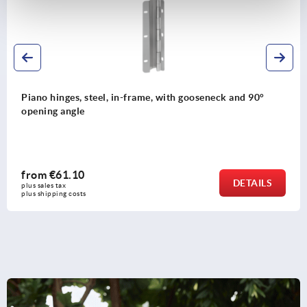
h gooseneck and 90°
Angle sets type B
from
€4.12
DETAILS
plus sales tax 
plus shipping costs