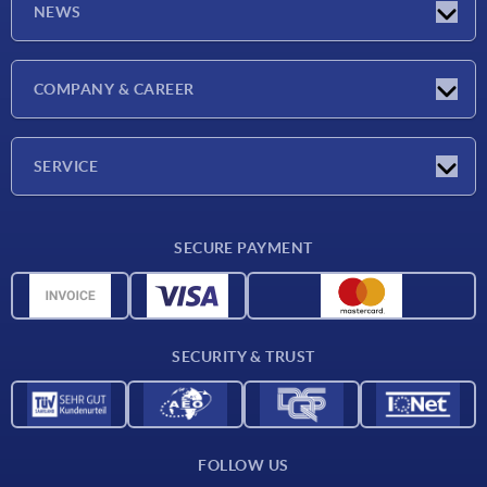
NEWS
Latest news
COMPANY & CAREER
Exhibitions
Press Reports
Company
SERVICE
Career
Delivery conditions
SECURE PAYMENT
CAD data
Material overview
For suppliers
SECURITY & TRUST
Contact
FOLLOW US