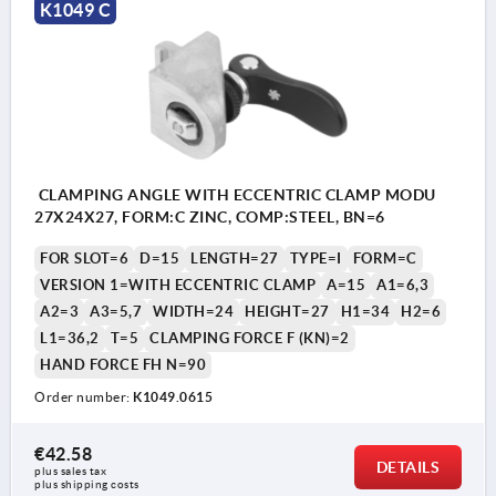
K1049 C
CLAMPING ANGLE WITH ECCENTRIC CLAMP MODU
27X24X27, FORM:C ZINC, COMP:STEEL, BN=6
FOR SLOT=6
D=15
LENGTH=27
TYPE=I
FORM=C
VERSION 1=WITH ECCENTRIC CLAMP
A=15
A1=6,3
A2=3
A3=5,7
WIDTH=24
HEIGHT=27
H1=34
H2=6
L1=36,2
T=5
CLAMPING FORCE F (KN)=2
HAND FORCE FH N=90
Order number:
K1049.0615
€42.58
DETAILS
plus sales tax 
plus shipping costs