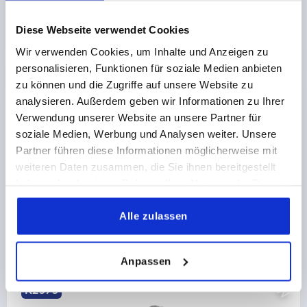
€48.78
DETAILS
plus sales tax 
plus shipping costs
Diese Webseite verwendet Cookies
Wir verwenden Cookies, um Inhalte und Anzeigen zu
personalisieren, Funktionen für soziale Medien anbieten
PRODUCT DETAILS
zu können und die Zugriffe auf unsere Website zu
analysieren. Außerdem geben wir Informationen zu Ihrer
CAD
Verwendung unserer Website an unsere Partner für
soziale Medien, Werbung und Analysen weiter. Unsere
Partner führen diese Informationen möglicherweise mit
DOWNLOADS
weiteren Daten zusammen, die Sie ihnen bereitgestellt
haben oder die sie im Rahmen Ihrer Nutzung der Dienste
gesammelt haben.
Alle zulassen
Discover our product range
Anpassen
NEW
K2186