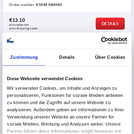
Order number:
K1048.084040
€13.10
DETAILS
plus sales tax 
plus shipping costs
K1048
Zustimmung
Details
Über Cookies
Diese Webseite verwendet Cookies
Wir verwenden Cookies, um Inhalte und Anzeigen zu
personalisieren, Funktionen für soziale Medien anbieten
ANGLE ALUMINIUM, TYPE I, BN=8
zu können und die Zugriffe auf unsere Website zu
TYPE=I
FOR SLOT=8
VERSION=40 X 80
analysieren. Außerdem geben wir Informationen zu Ihrer
Verwendung unserer Website an unsere Partner für
Order number:
K1048.084080
soziale Medien, Werbung und Analysen weiter. Unsere
Partner führen diese Informationen möglicherweise mit
€20.55