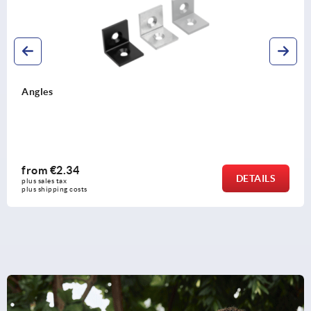
Joint angles Type I
from
€8.25
DETAILS
plus sales tax 
plus shipping costs