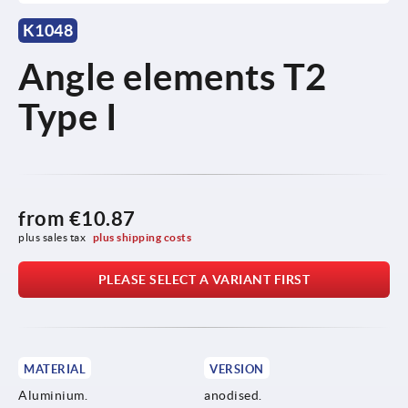
K1048
Angle elements T2
Type I
from
€10.87
plus sales tax 
plus shipping costs
PLEASE SELECT A VARIANT FIRST
MATERIAL
VERSION
Aluminium.
anodised.