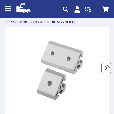
text.skipToContent
text.skipToNavigation
ACCESSORIES FOR ALUMINIUM PROFILES