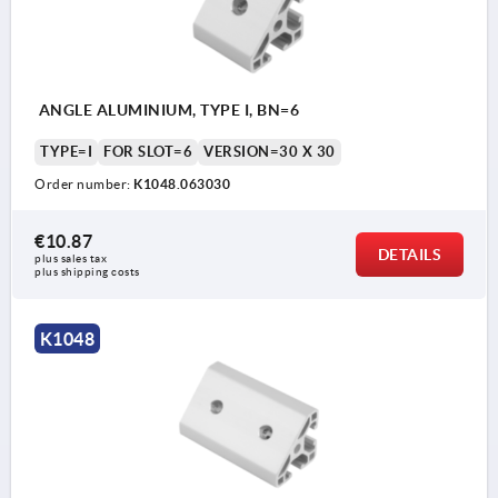
ANGLE ALUMINIUM, TYPE I, BN=6
TYPE=I
FOR SLOT=6
VERSION=30 X 30
Order number:
K1048.063030
€10.87
DETAILS
plus sales tax 
plus shipping costs
K1048