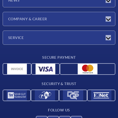
NEWS
Latest news
COMPANY & CAREER
Exhibitions
Press Reports
Company
SERVICE
Career
Delivery conditions
SECURE PAYMENT
CAD data
Material overview
For suppliers
SECURITY & TRUST
Contact
FOLLOW US