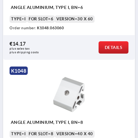
ANGLE ALUMINIUM, TYPE I, BN=6
TYPE=I
FOR SLOT=6
VERSION=30 X 60
Order number:
K1048.063060
€14.17
DETAILS
plus sales tax 
plus shipping costs
K1048
ANGLE ALUMINIUM, TYPE I, BN=8
TYPE=I
FOR SLOT=8
VERSION=40 X 40