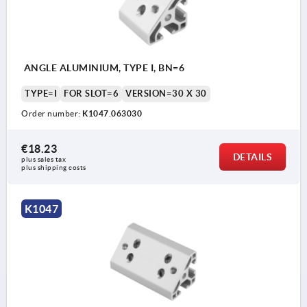
ANGLE ALUMINIUM, TYPE I, BN=6
TYPE=I
FOR SLOT=6
VERSION=30 X 30
Order number:
K1047.063030
€18.23
DETAILS
plus sales tax 
plus shipping costs
K1047