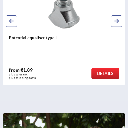
type I
Protective caps, p
from
€0.12
DETAILS
plus sales tax 
plus shipping costs