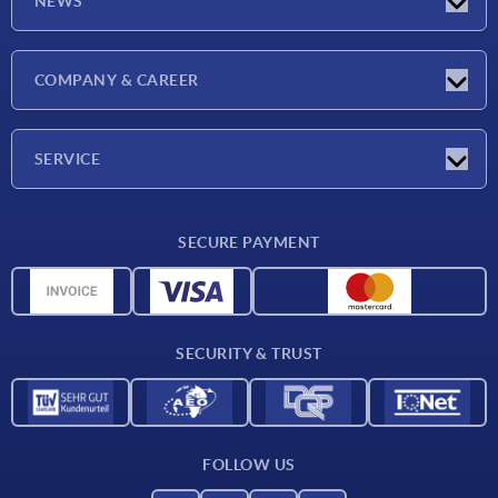
NEWS
Latest news
COMPANY & CAREER
Exhibitions
Press Reports
Company
SERVICE
Career
Delivery conditions
SECURE PAYMENT
CAD data
Material overview
For suppliers
SECURITY & TRUST
Contact
FOLLOW US