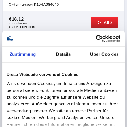
Order number:
K1047.084040
€18.12
DETAILS
plus sales tax 
plus shipping costs
K1047
Zustimmung
Details
Über Cookies
Diese Webseite verwendet Cookies
Wir verwenden Cookies, um Inhalte und Anzeigen zu
personalisieren, Funktionen für soziale Medien anbieten
ANGLE ALUMINIUM, TYPE I, BN=8
zu können und die Zugriffe auf unsere Website zu
TYPE=I
FOR SLOT=8
VERSION=40 X 80
analysieren. Außerdem geben wir Informationen zu Ihrer
Verwendung unserer Website an unsere Partner für
Order number:
K1047.084080
soziale Medien, Werbung und Analysen weiter. Unsere
Partner führen diese Informationen möglicherweise mit
€21.35