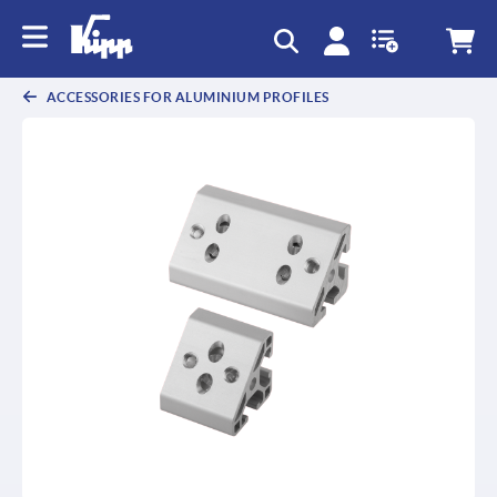
text.skipToContent
text.skipToNavigation
ACCESSORIES FOR ALUMINIUM PROFILES