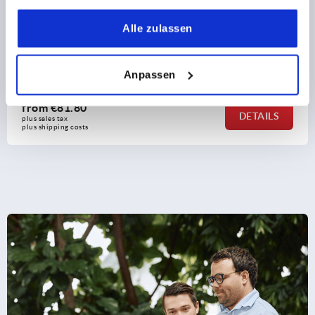
gesammelt haben.
Alle zulassen
, stainless steel 1.4401,
Compression latches with 
32 mm
Anpassen
from
€6.68
DETAILS
plus sales tax 
plus shipping costs