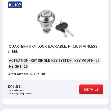
K1107
QUARTER-TURN LOCK LOCKABLE, H=18, STAINLESS
STEEL
ACTUATION=KEY SINGLE-KEY SYSTEM
KEY WIDTH=27
HEIGHT=18
Order number:
K1107.186
€45.51
DETAILS
plus sales tax 
plus shipping costs