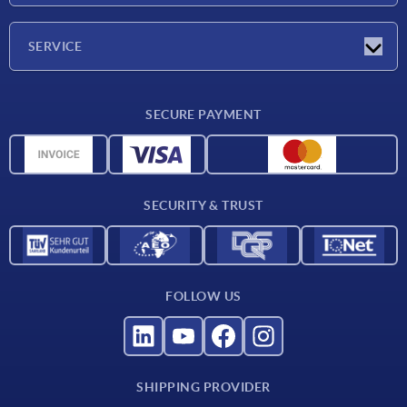
Press Reports
Company
SERVICE
Career
Delivery conditions
SECURE PAYMENT
CAD data
Material overview
For suppliers
SECURITY & TRUST
Contact
FOLLOW US
SHIPPING PROVIDER