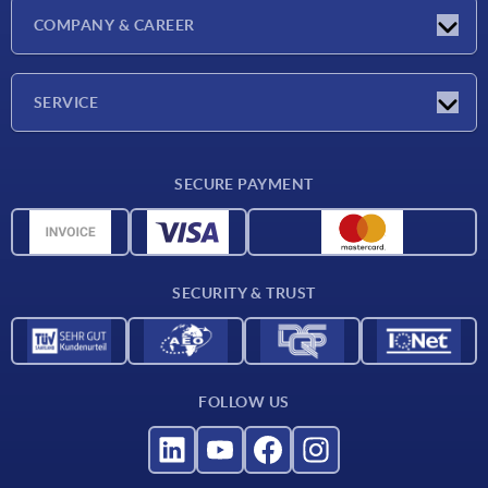
Latest news
COMPANY & CAREER
Exhibitions
Press Reports
Company
SERVICE
Career
Delivery conditions
SECURE PAYMENT
CAD data
Material overview
For suppliers
SECURITY & TRUST
Contact
FOLLOW US