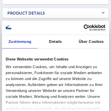
1) Mounting option 1
PRODUCT DETAILS
2) Mounting option 2
CAD
3) Plate
4) Suitable for M 2.5 countersunk head fastening
DOWNLOADS
Zustimmung
Details
Über Cookies
screws
Diese Webseite verwendet Cookies
Wir verwenden Cookies, um Inhalte und Anzeigen zu
personalisieren, Funktionen für soziale Medien anbieten
Discover our product range
zu können und die Zugriffe auf unsere Website zu
analysieren. Außerdem geben wir Informationen zu Ihrer
NEW
K2577
Verwendung unserer Website an unsere Partner für
soziale Medien, Werbung und Analysen weiter. Unsere
Partner führen diese Informationen möglicherweise mit
weiteren Daten zusammen, die Sie ihnen bereitgestellt