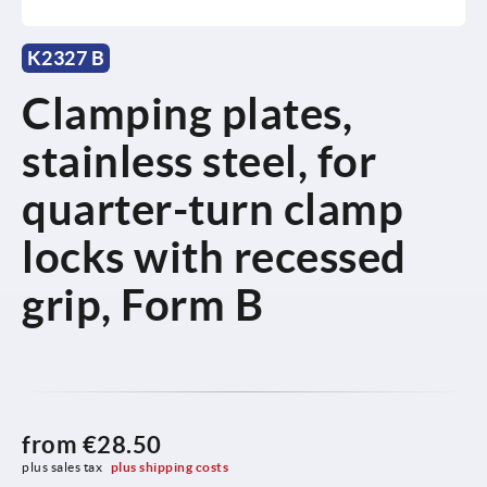
K2327 B
Clamping plates,
stainless steel, for
quarter-turn clamp
locks with recessed
grip, Form B
from
€28.50
plus sales tax 
plus shipping costs