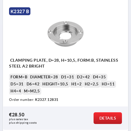
K2327 B
CLAMPING PLATE, D=28, H=10,5, FORM:B, STAINLESS
STEEL A2 BRIGHT
FORM=B
DIAMETER=28
D1=31
D2=42
D4=35
D5=31
D6=42
HEIGHT=10,5
H1=2
H2=2,5
H3=11
H4=4
M=M2,5
Order number:
K2327.12831
€28.50
DETAILS
plus sales tax 
plus shipping costs