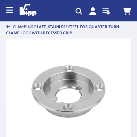
text.skipToContent
text.skipToNavigation
CLAMPING PLATE, STAINLESS STEEL FOR QUARTER-TURN
CLAMP LOCK WITH RECESSED GRIP