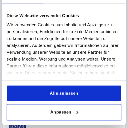
€11.61
DETAILS
plus sales tax 
Diese Webseite verwendet Cookies
plus shipping costs
Wir verwenden Cookies, um Inhalte und Anzeigen zu
personalisieren, Funktionen für soziale Medien anbieten
zu können und die Zugriffe auf unsere Website zu
PRODUCT DETAILS
analysieren. Außerdem geben wir Informationen zu Ihrer
Verwendung unserer Website an unsere Partner für
CAD
soziale Medien, Werbung und Analysen weiter. Unsere
Partner führen diese Informationen möglicherweise mit
DOWNLOADS
weiteren Daten zusammen, die Sie ihnen bereitgestellt
haben oder die sie im Rahmen Ihrer Nutzung der Dienste
gesammelt haben.
Alle zulassen
Discover our product range
Anpassen
K1173