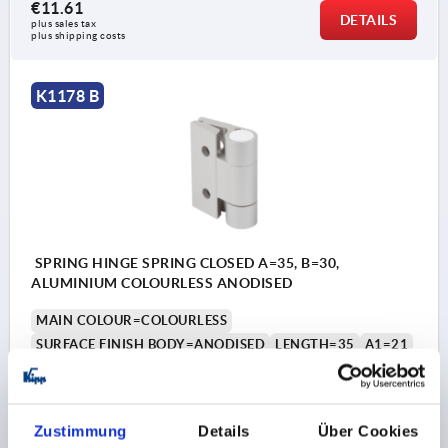
€11.61
DETAILS
plus sales tax 
plus shipping costs
K1178 B
SPRING HINGE SPRING CLOSED A=35, B=30,
ALUMINIUM COLOURLESS ANODISED
MAIN COLOUR=COLOURLESS
SURFACE FINISH BODY=ANODISED
LENGTH=35
A1=21
WIDTH=30
B1=15
D=3,5
D1=10
S=3,5
F1 N=1210
F2 N =1310
Order number:
K1178.35301
Zustimmung
Details
Über Cookies