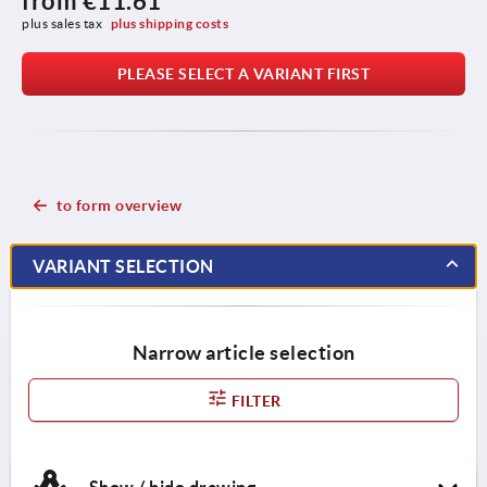
from
€11.61
plus sales tax 
plus shipping costs
PLEASE SELECT A VARIANT FIRST
to form overview
VARIANT SELECTION
Narrow article selection
FILTER
Show / hide drawing