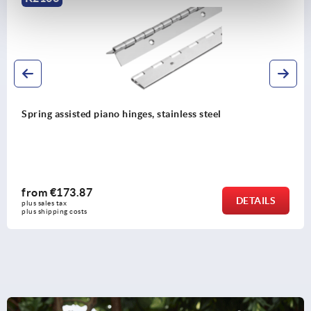
Spring hinges steel, stainless steel or alum
from
€5.63
DETAILS
plus sales tax 
plus shipping costs