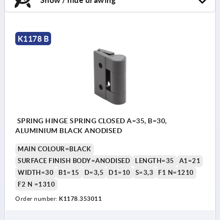
K1178 B
SPRING HINGE SPRING CLOSED A=35, B=30,
ALUMINIUM BLACK ANODISED
MAIN COLOUR=BLACK
SURFACE FINISH BODY=ANODISED
LENGTH=35
A1=21
WIDTH=30
B1=15
D=3,5
D1=10
S=3,3
F1 N=1210
F2 N =1310
Order number:
K1178.353011