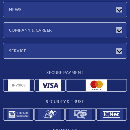
NEWS
Latest news
COMPANY & CAREER
Exhibitions
Press Reports
Company
SERVICE
Career
Delivery conditions
SECURE PAYMENT
CAD data
Material overview
For suppliers
SECURITY & TRUST
Contact