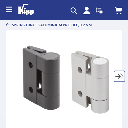
text.skipToContent
text.skipToNavigation
SPRING HINGES ALUMINIUM PROFILE, 0.2 NM