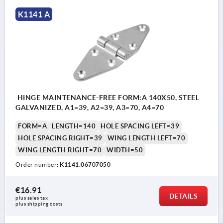
K1141 A
HINGE MAINTENANCE-FREE FORM:A 140X50, STEEL
GALVANIZED, A1=39, A2=39, A3=70, A4=70
FORM=A
LENGTH=140
HOLE SPACING LEFT=39
HOLE SPACING RIGHT=39
WING LENGTH LEFT=70
WING LENGTH RIGHT=70
WIDTH=50
Order number:
K1141.06707050
€16.91
DETAILS
plus sales tax 
plus shipping costs