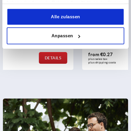
haben oder die sie im Rahmen Ihrer Nutzung der Dienste
gesammelt haben.
Alle zulassen
Screw plugs, steel or stainless steel, with collar and
hexagon socket DIN 908
Anpassen
from
€0.27
DETAILS
plus sales tax 
plus shipping costs