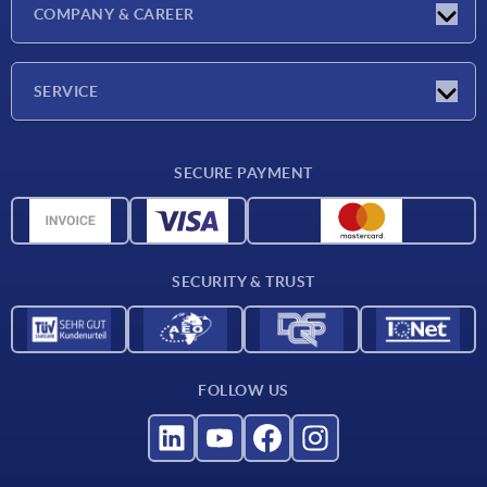
Latest news
COMPANY & CAREER
Exhibitions
Press Reports
Company
SERVICE
Career
Delivery conditions
SECURE PAYMENT
CAD data
Material overview
For suppliers
SECURITY & TRUST
Contact
FOLLOW US