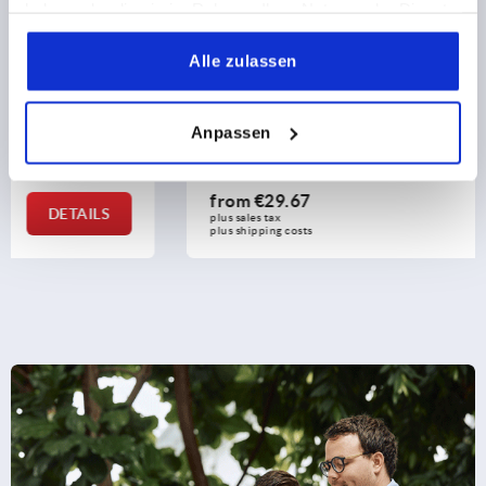
haben oder die sie im Rahmen Ihrer Nutzung der Dienste
gesammelt haben.
Alle zulassen
Rotation dampers, steel rotation right, left or both
directions
Anpassen
from
€29.67
DETAILS
plus sales tax 
plus shipping costs