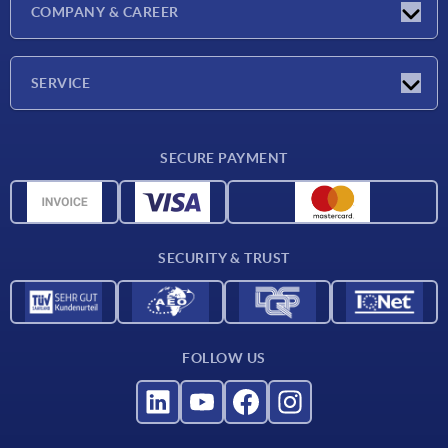
COMPANY & CAREER
Exhibitions
Press Reports
Company
SERVICE
Career
Delivery conditions
SECURE PAYMENT
CAD data
Material overview
For suppliers
SECURITY & TRUST
Contact
FOLLOW US