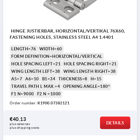
HINGE JUSTIERBAR, HORIZONTAL/VERTIKAL 76X60,
FASTENING HOLES, STAINLESS STEEL A4 1.4401
LENGTH=76
WIDTH=60
FORM DEFINITION=HORIZONTAL/VERTICAL
HOLE SPACING LEFT=21
HOLE SPACING RIGHT=21
WING LENGTH LEFT=38
WING LENGTH RIGHT=38
A5=7
A6=10
B1=34
THICKNESS=8
H=15
TRAVEL PATH L MAX.=4
OPENING ANGLE=180°
F1 N=9000
F2 N =1000
Order number:
K1900.07382121
€40.13
DETAILS
plus sales tax 
plus shipping costs