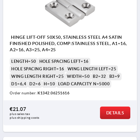
HINGE LIFT-OFF 50X50, STAINLESS STEEL A4 SATIN
FINISHED POLISHED, COMP:STAINLESS STEEL, A1=16,
A2=16, A3=25, A4=25
LENGTH=50
HOLE SPACING LEFT=16
HOLE SPACING RIGHT=16
WING LENGTH LEFT=25
WING LENGTH RIGHT=25
WIDTH=50
B2=32
B3=9
D1=6,4
D2=6
H=10
LOAD CAPACITY N=5000
Order number:
K1342.06251616
€21.07
DETAILS
plus sales tax 
plus shipping costs