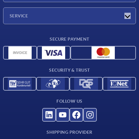
Press Reports
Company
SERVICE
Career
Delivery conditions
SECURE PAYMENT
CAD data
Material overview
For suppliers
SECURITY & TRUST
Contact
FOLLOW US
SHIPPING PROVIDER