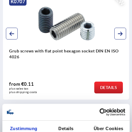
NEW
K0707
Grub screws with flat point hexagon socket DIN EN ISO
4026
from
€0.11
DETAILS
plus sales tax 
plus shipping costs
Zustimmung
Details
Über Cookies