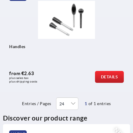
Handles
from
€2.63
DETAILS
plus sales tax 
plus shipping costs
Entries / Pages
1
of 1 entries
Discover our product range