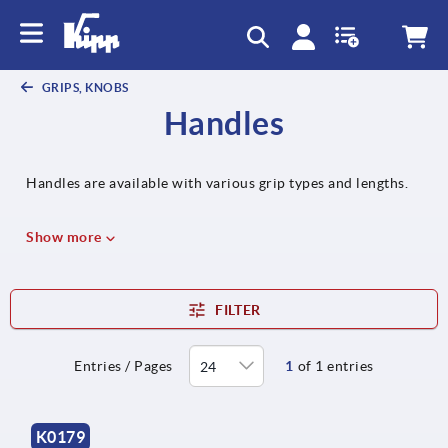
text.skipToContent
text.skipToNavigation
GRIPS, KNOBS
Handles
Handles are available with various grip types and lengths.
Show more
FILTER
Entries / Pages
1
of 1 entries
K0179