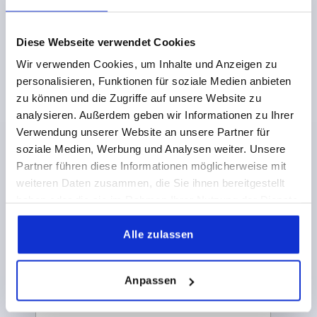
Diese Webseite verwendet Cookies
Wir verwenden Cookies, um Inhalte und Anzeigen zu
personalisieren, Funktionen für soziale Medien anbieten
zu können und die Zugriffe auf unsere Website zu
analysieren. Außerdem geben wir Informationen zu Ihrer
Verwendung unserer Website an unsere Partner für
soziale Medien, Werbung und Analysen weiter. Unsere
Partner führen diese Informationen möglicherweise mit
weiteren Daten zusammen, die Sie ihnen bereitgestellt
haben oder die sie im Rahmen Ihrer Nutzung der Dienste
Register for the KIPP newsletter now
gesammelt haben.
Alle zulassen
Would you like to be the first to know about exclusive
offers and news? Then subscribe to our newsletter and
never miss any of our exciting promotions!
Anpassen