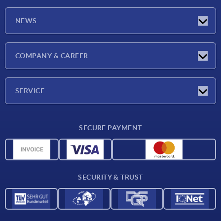
NEWS
Latest news
COMPANY & CAREER
Exhibitions
Press Reports
Company
SERVICE
Career
Delivery conditions
SECURE PAYMENT
CAD data
Material overview
For suppliers
SECURITY & TRUST
Contact