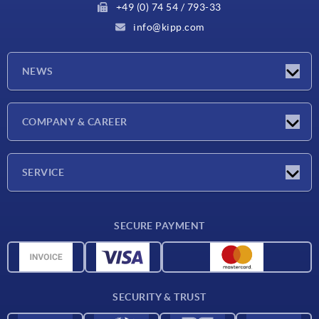
+49 (0) 74 54 / 793-33
info@kipp.com
NEWS
Latest news
COMPANY & CAREER
Exhibitions
Press Reports
Company
SERVICE
Career
Delivery conditions
SECURE PAYMENT
CAD data
Material overview
For suppliers
SECURITY & TRUST
Contact