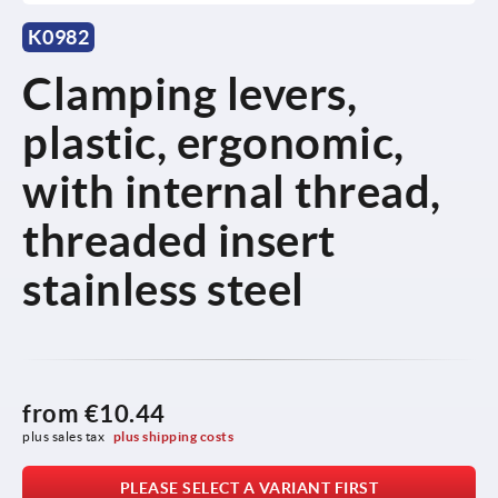
K0982
Clamping levers,
plastic, ergonomic,
with internal thread,
threaded insert
stainless steel
from
€10.44
plus sales tax 
plus shipping costs
PLEASE SELECT A VARIANT FIRST