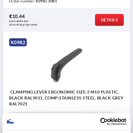
Order number:
K0982.3081
€10.44
DETAILS
plus sales tax 
plus shipping costs
K0982
CLAMPING LEVER ERGONOMIC SIZE:3 M10 PLASTIC,
BLACK RAL9011, COMP:STAINLESS STEEL, BLACK GREY
RAL7021
THREAD=M10
THREAD DEPTH=14
D=16
D1=30,5
H=55,6
H1=10
H2=37,3
HANDLE HEIGHT=76,5
H4=81
A=88,5
HANDLE LENGTH=99,5
B=20