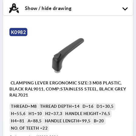
Show / hide drawing
K0982
CLAMPING LEVER ERGONOMIC SIZE:3 M08 PLASTIC,
BLACK RAL9011, COMP:STAINLESS STEEL, BLACK GREY
RAL7021
THREAD=M8
THREAD DEPTH=14
D=16
D1=30,5
H=55,6
H1=10
H2=37,3
HANDLE HEIGHT=76,5
H4=81
A=88,5
HANDLE LENGTH=99,5
B=20
NO. OF TEETH =22