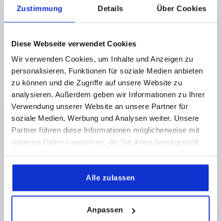
NO. OF TEETH =22
Zustimmung
Details
Über Cookies
Order number:
K0982.3101
Diese Webseite verwendet Cookies
€10.44
DETAILS
plus sales tax 
Wir verwenden Cookies, um Inhalte und Anzeigen zu
plus shipping costs
personalisieren, Funktionen für soziale Medien anbieten
zu können und die Zugriffe auf unsere Website zu
analysieren. Außerdem geben wir Informationen zu Ihrer
PRODUCT DETAILS
Verwendung unserer Website an unsere Partner für
soziale Medien, Werbung und Analysen weiter. Unsere
CAD
Partner führen diese Informationen möglicherweise mit
weiteren Daten zusammen, die Sie ihnen bereitgestellt
haben oder die sie im Rahmen Ihrer Nutzung der Dienste
DOWNLOADS
gesammelt haben.
Alle zulassen
Anpassen