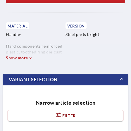
MATERIAL
VERSION
Handle:
Steel parts bright.
Hard components reinforced
plastic, toothed ring die-cast
zinc.
Show more
Soft components
thermoplastic elastomer.
VARIANT SELECTION
Steel parts:
Stainless steel, 1.4305.
Narrow article selection
FILTER