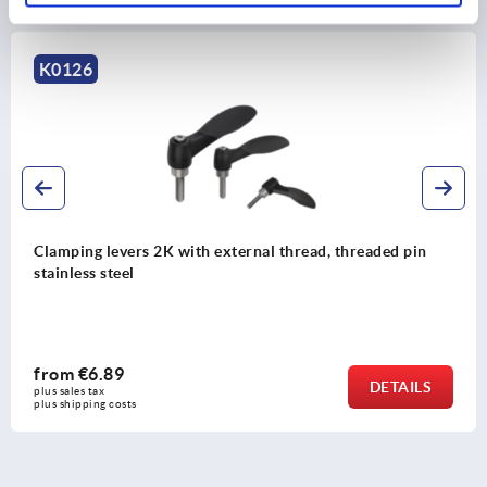
Discover our product range
K0126
Clamping levers 2K with external thread, threaded pin
stainless steel
from
€6.89
DETAILS
plus sales tax 
plus shipping costs