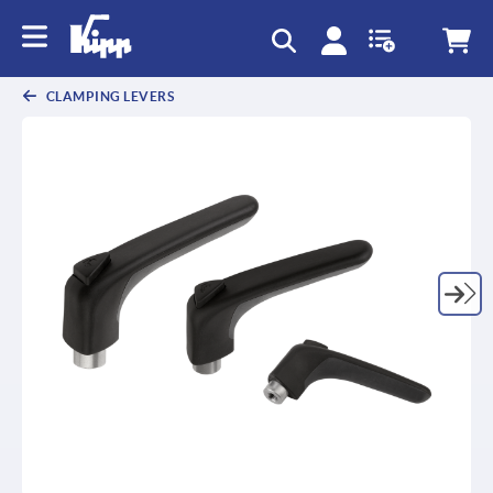
text.skipToContent
text.skipToNavigation
CLAMPING LEVERS