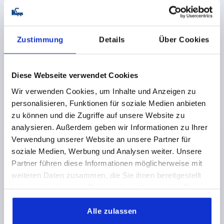
Zustimmung
Details
Über Cookies
Discover our product range
Diese Webseite verwendet Cookies
Wir verwenden Cookies, um Inhalte und Anzeigen zu
K2071
personalisieren, Funktionen für soziale Medien anbieten
zu können und die Zugriffe auf unsere Website zu
analysieren. Außerdem geben wir Informationen zu Ihrer
Verwendung unserer Website an unsere Partner für
soziale Medien, Werbung und Analysen weiter. Unsere
Partner führen diese Informationen möglicherweise mit
weiteren Daten zusammen, die Sie ihnen bereitgestellt
Extensions for flexible clamping bolt
haben oder die sie im Rahmen Ihrer Nutzung der Dienste
gesammelt haben.
Alle zulassen