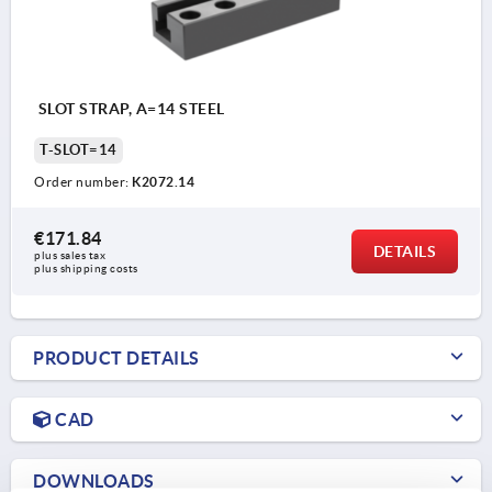
SLOT STRAP, A=14 STEEL
T-SLOT=14
Order number:
K2072.14
€171.84
DETAILS
plus sales tax 
plus shipping costs
PRODUCT DETAILS
CAD
DOWNLOADS