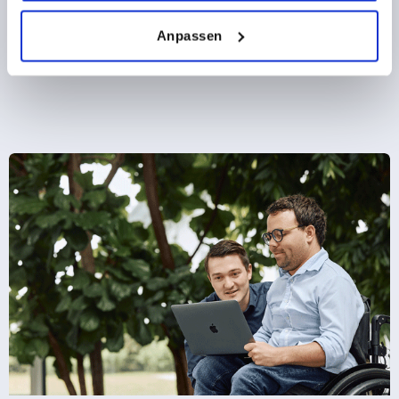
from
€28.24
DETAILS
plus sales tax 
Anpassen
plus shipping costs