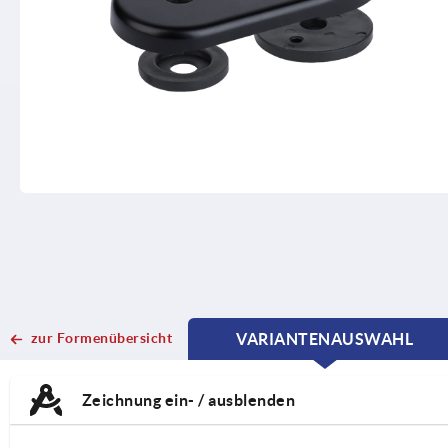
zur Formenübersicht
VARIANTENAUSWAHL
CURRENT
CURRENT
TAB:
TAB:
Zeichnung ein- / ausblenden