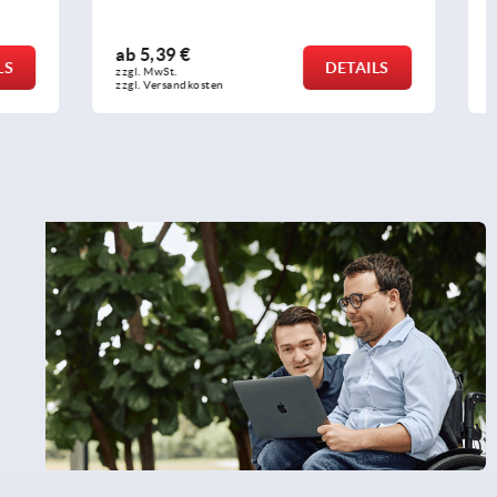
ab
0,92 €
DETAILS
DETAILS
zzgl. MwSt.
zzgl. Versandkosten