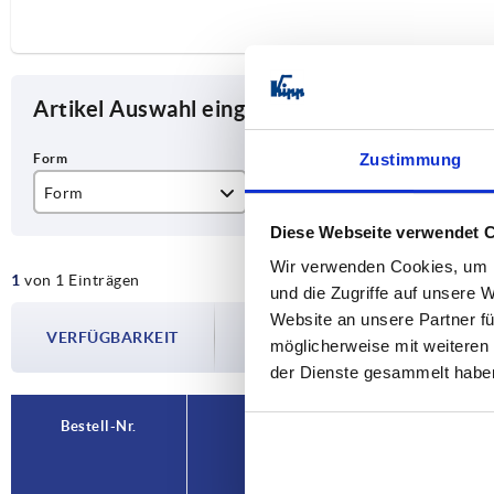
Artikel Auswahl eingrenzen
Zustimmung
Form
D
H
Diese Webseite verwendet 
D
79
20
Wir verwenden Cookies, um I
1
von 1 Einträgen
und die Zugriffe auf unsere 
Die Verfügbarkeiten werden in regelmä
Website an unsere Partner fü
VERFÜGBARKEIT
Im finalen Schritt vor Abschluss Ihrer 
möglicherweise mit weiteren
Versanddatum.
der Dienste gesammelt habe
Bestell-Nr.
Form
D