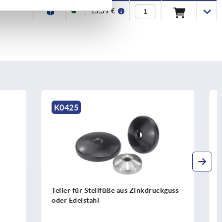
15,39 €
K0429
nkdruckguss
Gewindespindeln für Stellfüße ECO aus
Stahl oder Edelstahl