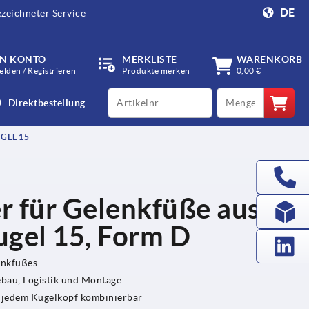
DE
zeichneter Service
IN KONTO
MERKLISTE
WARENKORB
lden / Registrieren
Produkte merken
0,00 €
productCode
qty
Direktbestellung
EL 15
er für Gelenkfüße aus
ugel 15, Form D
enkfußes
bau, Logistik und Montage
w. jedem Kugelkopf kombinierbar