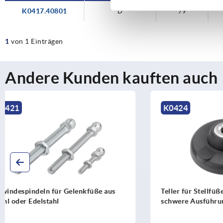
K0417.40801
D
79
1
von 1 Einträgen
Andere Kunden kauften auch
K0424
K0428
Teller für Stellfüße aus Kunststoff,
Teller für 
schwere Ausführung
Zinkdruckgu
Kunststoff