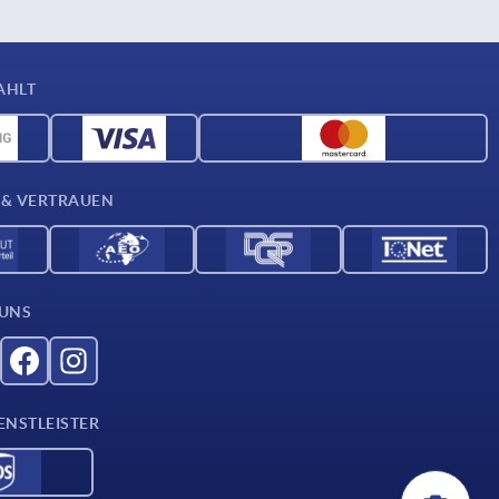
AHLT
 & VERTRAUEN
 UNS
ENSTLEISTER