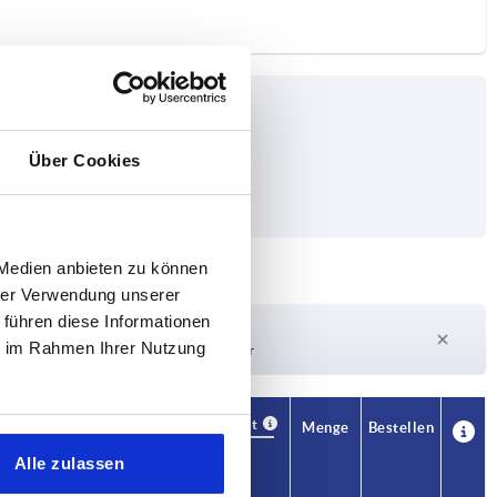
Über Cookies
 Medien anbieten zu können
hrer Verwendung unserer
 führen diese Informationen
Lieferzeit auf Anfrage
ie im Rahmen Ihrer Nutzung
Derzeit nicht auf Lager
Verfügbarkeit
CAD
Menge
Bestellen
Preis
Alle zulassen