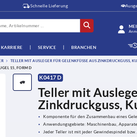
Schnelle Lieferung
Ausge
ME
Anme
KARRIERE
SERVICE
BRANCHEN
ER
TELLER MIT AUSLEGER FÜR GELENKFÜSSE AUS ZINKDRUCKGUSS, KUG
GEL 15, FORM D
K0417 D
Teller mit Ausleg
Zinkdruckguss, K
Komponente für den Zusammenbau eines Gel
Anwendungsgebiete: Maschinenbau, Apparate
Jeder Teller ist mit jeder Gewindespindel bz