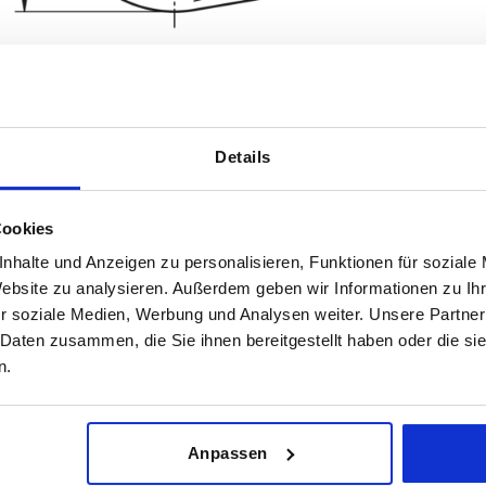
Details
Belastbarkeit max. kN
Cookies
30
nhalte und Anzeigen zu personalisieren, Funktionen für soziale
TABELLE VERGRÖSSERN
Website zu analysieren. Außerdem geben wir Informationen zu I
ßigen Abständen mehrmals täglich aktualisiert.
r soziale Medien, Werbung und Analysen weiter. Unsere Partner
1-3 Tage
Bestellung erfahren Sie das bestätigte
 Daten zusammen, die Sie ihnen bereitgestellt haben oder die s
4-20 Tage
n.
H
Belastbarkeit max. kN
Anpassen