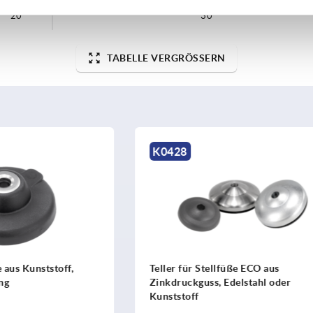
20
30
TABELLE VERGRÖSSERN
K0425
Stellfüße ECO aus
Teller für Stellfüße aus Zi
ss, Edelstahl oder
oder Edelstahl