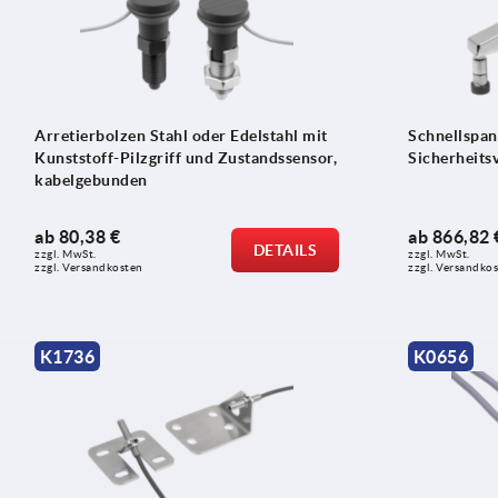
Arretierbolzen Stahl oder Edelstahl mit
Schnellspan
Kunststoff-Pilzgriff und Zustandssensor,
Sicherheits
kabelgebunden
ab
80,38 €
ab
866,82 
DETAILS
zzgl. MwSt.
zzgl. MwSt.
zzgl. Versandkosten
zzgl. Versandko
K1736
K0656