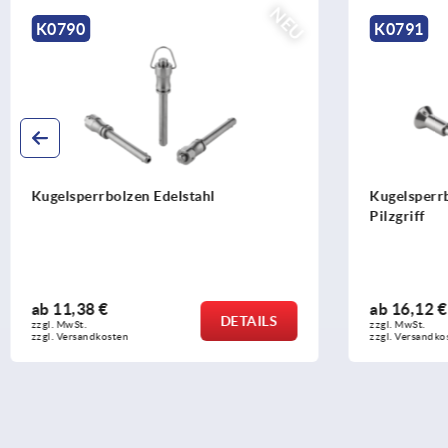
NEU
K0791
K0791
Kugelsperrbolzen mit Edelstahl-
Kugelsperr
Pilzgriff
Pilzgriff u
ab
16,12 €
ab
21,26 
DETAILS
zzgl. MwSt.
zzgl. MwSt.
zzgl. Versandkosten
zzgl. Versandk