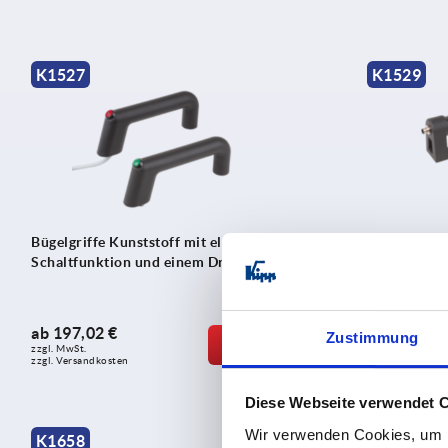
K1527
K1529
Bügelgriffe Kunststoff mit elektrischer
Rohrgriffe K
Schaltfunktion und einem Drucktaster
Schaltfunkt
ab
197,02 €
ab
294,55 
Zustimmung
DETAILS
zzgl. MwSt.
zzgl. MwSt.
zzgl. Versandkosten
zzgl. Versandko
Diese Webseite verwendet 
Wir verwenden Cookies, um I
K1658
K1428