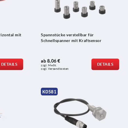
izontal mit
Spannstücke verstellbar für
Schnellspanner mit Kraftsensor
ab
8,06 €
DETAILS
DETAILS
zzgl. MwSt.
zzgl. Versandkosten
K0581