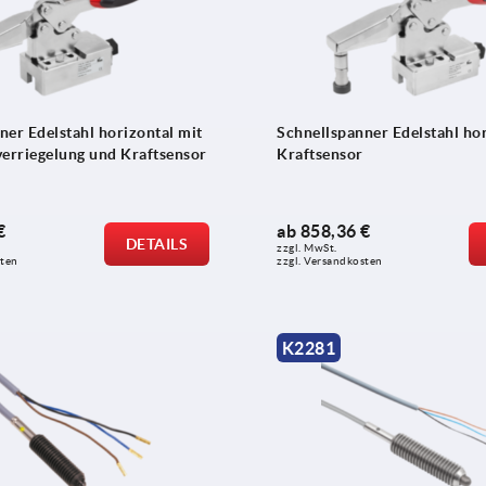
ner Edelstahl horizontal mit
Schnellspanner Edelstahl hor
verriegelung und Kraftsensor
Kraftsensor
€
ab
858,36 €
DETAILS
zzgl. MwSt.
sten
zzgl. Versandkosten
K2281