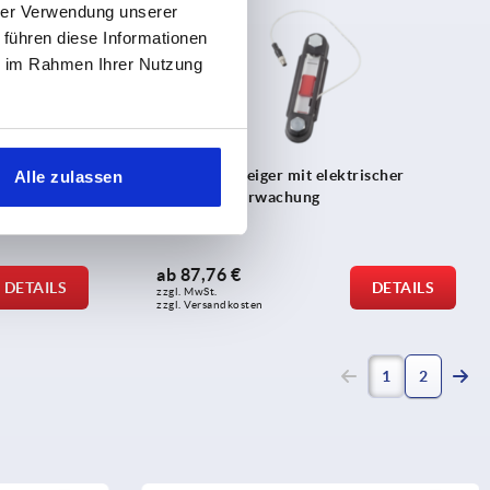
hrer Verwendung unserer
 führen diese Informationen
ie im Rahmen Ihrer Nutzung
scher
Ölstandsanzeiger mit elektrischer
Alle zulassen
berwachung,
Ölstandsüberwachung
ab
87,76 €
DETAILS
DETAILS
zzgl. MwSt.
zzgl. Versandkosten
(current)
1
2