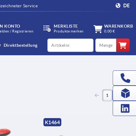
DE
zeichneter Service
IN KONTO
MERKLISTE
WARENKORB
lden / Registrieren
Produkte merken
0,00 €
productCode
qty
Direktbestellung
(current)
1
2
K1464