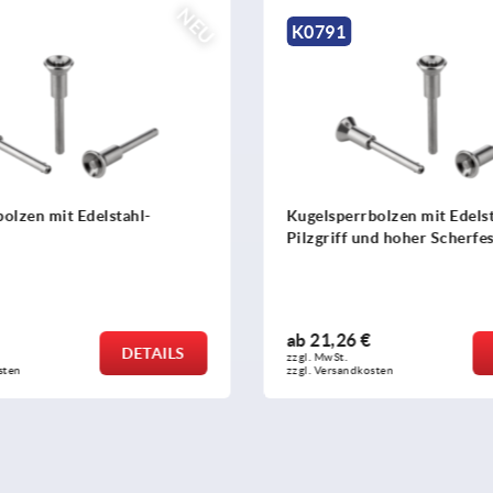
NEU
K2577
bolzen mit Edelstahl-
Stangenscharniere Edelstah
nd hoher Scherfestigkeit
Aluminium mit Doppelgele
€
ab
110,01 €
DETAILS
zzgl. MwSt.
osten
zzgl. Versandkosten