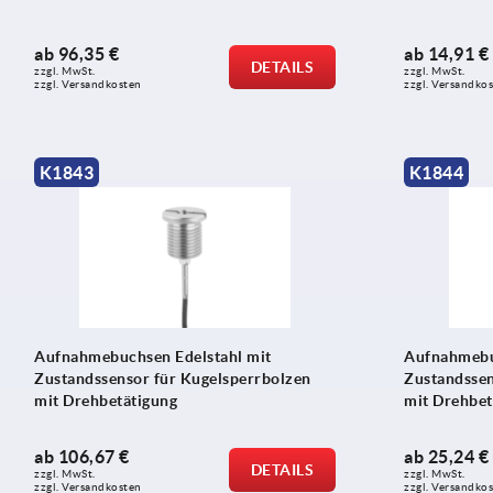
ab
96,35 €
ab
14,91 €
DETAILS
zzgl. MwSt.
zzgl. MwSt.
zzgl. Versandkosten
zzgl. Versandko
K1843
K1844
Aufnahmebuchsen Edelstahl mit
Aufnahmebuc
Zustandssensor für Kugelsperrbolzen
Zustandssen
mit Drehbetätigung
mit Drehbet
ab
106,67 €
ab
25,24 €
DETAILS
zzgl. MwSt.
zzgl. MwSt.
zzgl. Versandkosten
zzgl. Versandko