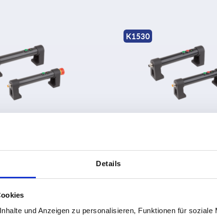
K1530
unststoff mit elektrischer
Rohrgriffe Kunststoff mit el
ion und einem Drucktaster
Schaltfunktion und zwei Dru
€
ab
365,02 €
Details
DETAILS
zzgl. MwSt.
sten
zzgl. Versandkosten
Cookies
nhalte und Anzeigen zu personalisieren, Funktionen für soziale
K1430