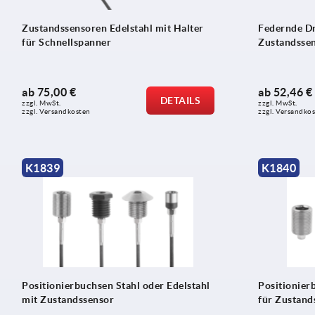
Zustandssensoren Edelstahl mit Halter
Federnde D
für Schnellspanner
Zustandsse
ab
75,00 €
ab
52,46 €
DETAILS
zzgl. MwSt.
zzgl. MwSt.
zzgl. Versandkosten
zzgl. Versandko
K1839
K1840
Positionierbuchsen Stahl oder Edelstahl
Positionier
mit Zustandssensor
für Zustand