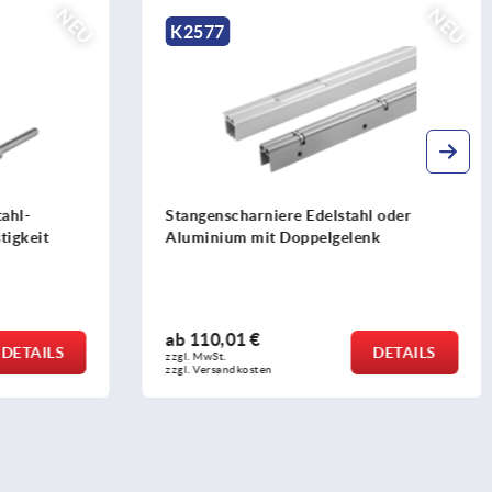
NEU
NEU
K2576
l oder
Stangenscharniere Stahl, innenliegend,
nk
mit Schwanenhals und Öffnungswinkel
120°
ab
70,09 €
DETAILS
DETAILS
zzgl. MwSt.
zzgl. Versandkosten