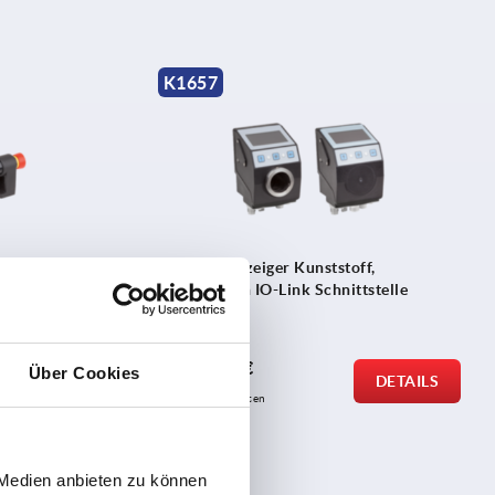
K1657
ektrischer
Positionsanzeiger Kunststoff,
cktastern
elektronisch IO-Link Schnittstelle
ab
406,44 €
Über Cookies
DETAILS
DETAILS
zzgl. MwSt.
zzgl. Versandkosten
 Medien anbieten zu können
K1425