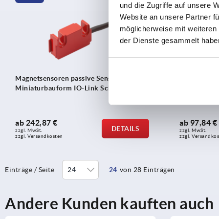
und die Zugriffe auf unsere 
Website an unsere Partner fü
möglicherweise mit weiteren
der Dienste gesammelt habe
Magnetsensoren passive Sensoren,
Ölstandsanz
Miniaturbauform IO-Link Schnittstelle
Ölstandsüb
Ausführung
ab
242,87 €
ab
97,84 €
DETAILS
zzgl. MwSt.
zzgl. MwSt.
zzgl. Versandkosten
zzgl. Versandko
Einträge / Seite
24
von 28 Einträgen
Andere Kunden kauften auch