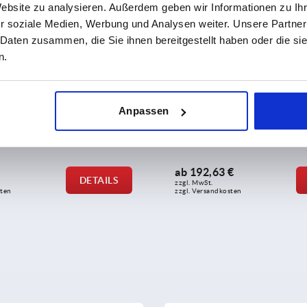
Website zu analysieren. Außerdem geben wir Informationen zu I
r soziale Medien, Werbung und Analysen weiter. Unsere Partner
 Daten zusammen, die Sie ihnen bereitgestellt haben oder die s
n.
eiger mit elektrischer
Ölstandsanzeiger mit elektri
Anpassen
erwachung, lange
Ölstands- und Temperaturü
lange Ausführung
ab
192,63 €
DETAILS
zzgl. MwSt.
sten
zzgl. Versandkosten