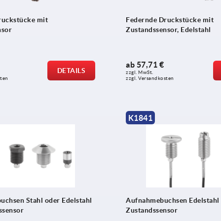
ruckstücke mit
Federnde Druckstücke mit
nsor
Zustandssensor, Edelstahl
ab
57,71 €
DETAILS
zzgl. MwSt.
sten
zzgl. Versandkosten
K1841
buchsen Stahl oder Edelstahl
Aufnahmebuchsen Edelstahl
ssensor
Zustandssensor