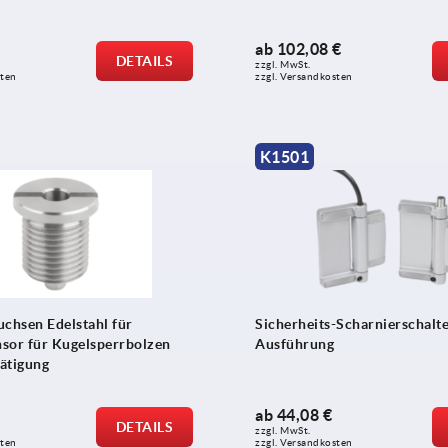
ab
102,08 €
DETAILS
zzgl. MwSt.
sten
zzgl. Versandkosten
K1501
hsen Edelstahl für
Sicherheits-Scharnierschalte
sor für Kugelsperrbolzen
Ausführung
ätigung
ab
44,08 €
DETAILS
zzgl. MwSt.
sten
zzgl. Versandkosten