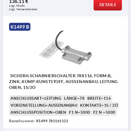
136,11 €
DETAILS
zzgl. MwSt.
zzgl. Versandkosten
K1499 B
SICHERH.SCHARNIERSCHALTER 78X116, FORM:B,
ZINK, KOMP:KUNSTSTOFF, AUSSENANBAU, LEITUNG
OBEN, 1S/2Ö
ANSCHLUSSART=LEITUNG
LÄNGE=78
BREITE=116
VOREINSTELLUNG=AUSSENANBAU
KONTAKTE=1S / 2Ö
ANSCHLUSSPOSITION=OBEN
F1 N=5000
F2 N =5000
Bestellnummer:
K1499.781161122