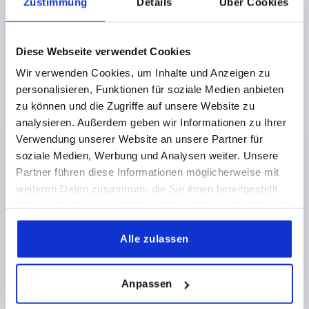
Zustimmung
Details
Über Cookies
136,11 €
DETAILS
zzgl. MwSt.
zzgl. Versandkosten
Diese Webseite verwendet Cookies
Wir verwenden Cookies, um Inhalte und Anzeigen zu
K1499 B
personalisieren, Funktionen für soziale Medien anbieten
zu können und die Zugriffe auf unsere Website zu
analysieren. Außerdem geben wir Informationen zu Ihrer
Verwendung unserer Website an unsere Partner für
soziale Medien, Werbung und Analysen weiter. Unsere
Partner führen diese Informationen möglicherweise mit
weiteren Daten zusammen, die Sie ihnen bereitgestellt
SICHERH.SCHARNIERSCHALTER 78X116, FORM:B,
haben oder die sie im Rahmen Ihrer Nutzung der Dienste
ZINK, KOMP:KUNSTSTOFF, UNIVERSELL, LEITUNG
gesammelt haben.
OBEN, 1S/2Ö
Alle zulassen
ANSCHLUSSART=LEITUNG
LÄNGE=78
BREITE=116
VOREINSTELLUNG=UNIVERSELL
KONTAKTE=1S / 2Ö
Anpassen
ANSCHLUSSPOSITION=OBEN
F1 N=5000
F2 N =5000
Bestellnummer:
K1499.781162122