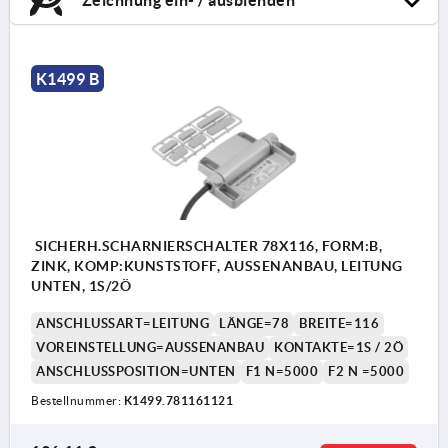
K1499 B
SICHERH.SCHARNIERSCHALTER 78X116, FORM:B,
ZINK, KOMP:KUNSTSTOFF, AUSSENANBAU, LEITUNG
UNTEN, 1S/2Ö
ANSCHLUSSART=LEITUNG
LÄNGE=78
BREITE=116
VOREINSTELLUNG=AUSSENANBAU
KONTAKTE=1S / 2Ö
ANSCHLUSSPOSITION=UNTEN
F1 N=5000
F2 N =5000
Bestellnummer:
K1499.781161121