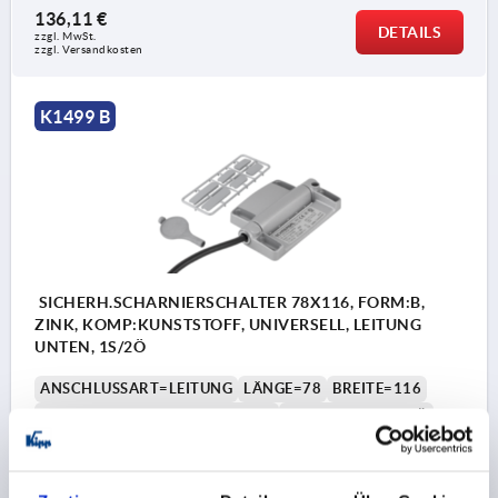
136,11 €
DETAILS
zzgl. MwSt.
zzgl. Versandkosten
K1499 B
SICHERH.SCHARNIERSCHALTER 78X116, FORM:B,
ZINK, KOMP:KUNSTSTOFF, UNIVERSELL, LEITUNG
UNTEN, 1S/2Ö
ANSCHLUSSART=LEITUNG
LÄNGE=78
BREITE=116
VOREINSTELLUNG=UNIVERSELL
KONTAKTE=1S / 2Ö
ANSCHLUSSPOSITION=UNTEN
F1 N=5000
F2 N =5000
Bestellnummer:
K1499.781162121