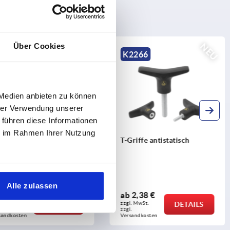
NEU
NEU
Über Cookies
2265
K2266
 Medien anbieten zu können
hrer Verwendung unserer
 führen diese Informationen
ie im Rahmen Ihrer Nutzung
riffe visuell-
T-Griffe antistatisch
tektierbar
Alle zulassen
b
5,09 €
ab
2,38 €
l. MwSt.
DETAILS
zzgl. MwSt.
DETAILS
 
zzgl. 
sandkosten
Versandkosten