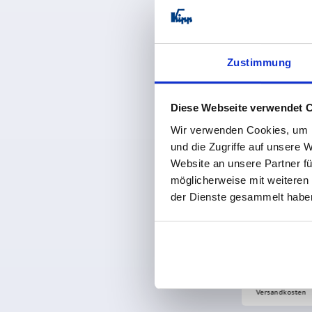
30
11
50
Andere
40
14
60
14,5
NEU
Zustimmung
K2263
K2267
18
21
Diese Webseite verwendet 
Wir verwenden Cookies, um I
und die Zugriffe auf unsere 
Website an unsere Partner fü
möglicherweise mit weiteren
T-Griffe Thermoplast
T-Griffe ant
der Dienste gesammelt habe
ab
1,18 €
ab
2,68 €
zzgl. MwSt.
DETAILS
zzgl. MwSt.
zzgl. 
zzgl. 
Versandkosten
Versandkosten