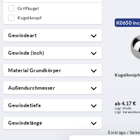
Griffkugel
Kugelknopf
K0650 in
Gewindeart
Außengewinde
Gewinde (inch)
Innengewinde
1/2-13
Material Grundkörper
1/4-20
Kugelknöpfe
Aluminium
3/8-16
Außendurchmesser
Thermoplast
5/16-18
16
8-32
ab
4,17 €
Gewindetiefe
zzgl. MwSt.
20
10-32
zzgl. Versandko
7,2
25
Gewindelänge
9,1
32
Einträge / Seite
20
10
40