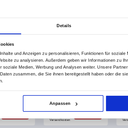
 Kunden kauften auch
NEU
NEU
Details
K2264
K
Cookies
nhalte und Anzeigen zu personalisieren, Funktionen für soziale
Website zu analysieren. Außerdem geben wir Informationen zu I
r soziale Medien, Werbung und Analysen weiter. Unsere Partner
 Daten zusammen, die Sie ihnen bereitgestellt haben oder die s
ibakteriell
T-Griffe metall-
T-G
n.
detektierbar
de
Anpassen
ab
5,61 €
a
DETAILS
zzgl. MwSt.
DETAILS
zzg
zzgl. 
zzgl.
Versandkosten
Ver