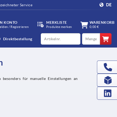
DE
zeichneter Service
IN KONTO
MERKLISTE
WARENKORB
lden / Registrieren
Produkte merken
0,00 €
productCode
qty
Direktbestellung
h
h besonders für manuelle Einstellungen an