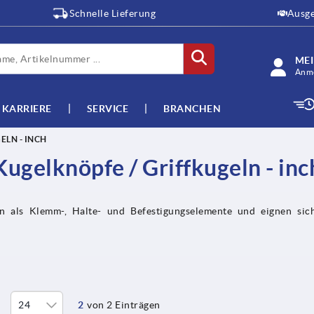
Schnelle Lieferung
Ausge
ME
Anme
KARRIERE
SERVICE
BRANCHEN
ELN - INCH
Kugelknöpfe / Griffkugeln - inc
n als Klemm-, Halte- und Befestigungselemente und eignen sic
2
von 2 Einträgen