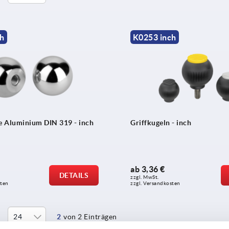
ch
K0253 inch
 Aluminium DIN 319 - inch
Griffkugeln - inch
ab
3,36 €
DETAILS
zzgl. MwSt.
sten
zzgl. Versandkosten
2
von 2 Einträgen